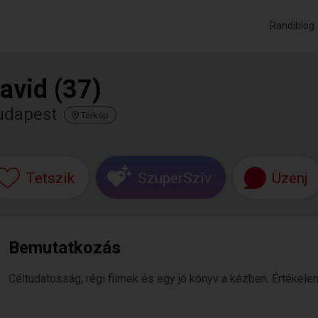
Randiblog
avid (37)
udapest
Térkép
Tetszik
SzuperSzív
Üzenj
Bemutatkozás
Céltudatosság, régi filmek és egy jó könyv a kézben. Értékel