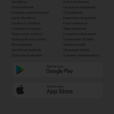
Randiblog
Online társkereső
Sikertörténetek
Fényképes társkereső
Intelligens ajánlórendszer
Új társkereső
Randi Akadémia
Keresztény társkereső
Facebook oldalunk
Fiatal társkereső
Szerelmi horoszkóp
30as társkereső
Társkeresés mobilon
Középkorú társkereső
Párkeresők most online
Társkeresés 50 felett
Elit társkereső
Társkereső nők
Válófélben lévőknek
Társkereső férfiak
Diplomás társkereső
Szerelem első keresésre