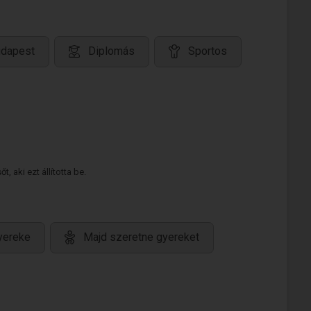
udapest
Diplomás
Sportos
 aki ezt állította be.
yereke
Majd szeretne gyereket