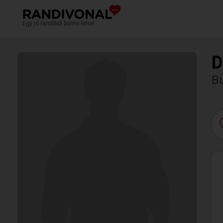
Egy jó randiból bármi lehet.
D
B