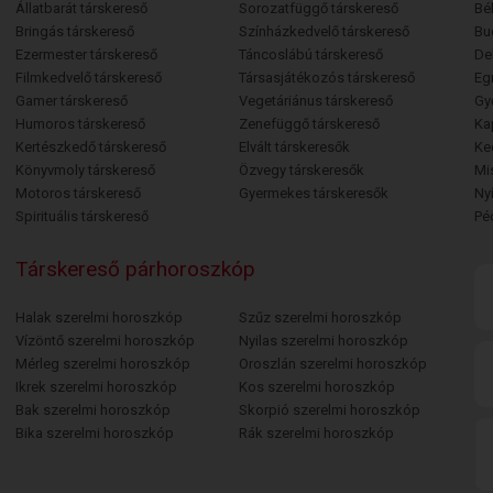
Állatbarát társkereső
Sorozatfüggő társkereső
Bé
Bringás társkereső
Színházkedvelő társkereső
Bu
Ezermester társkereső
Táncoslábú társkereső
De
Filmkedvelő társkereső
Társasjátékozós társkereső
Egr
Gamer társkereső
Vegetáriánus társkereső
Gy
Humoros társkereső
Zenefüggő társkereső
Ka
Kertészkedő társkereső
Elvált társkeresők
Ke
Könyvmoly társkereső
Özvegy társkeresők
Mi
Motoros társkereső
Gyermekes társkeresők
Ny
Spirituális társkereső
Pé
Társkereső párhoroszkóp
Halak szerelmi horoszkóp
Szűz szerelmi horoszkóp
Vízöntő szerelmi horoszkóp
Nyilas szerelmi horoszkóp
Mérleg szerelmi horoszkóp
Oroszlán szerelmi horoszkóp
Ikrek szerelmi horoszkóp
Kos szerelmi horoszkóp
Bak szerelmi horoszkóp
Skorpió szerelmi horoszkóp
Bika szerelmi horoszkóp
Rák szerelmi horoszkóp