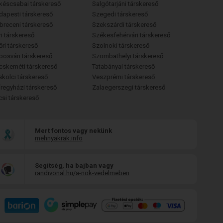
késcsabai társkereső
Salgótarjáni társkereső
dapesti társkereső
Szegedi társkereső
breceni társkereső
Szekszárdi társkereső
i társkereső
Székesfehérvári társkereső
őri társkereső
Szolnoki társkereső
posvári társkereső
Szombathelyi társkereső
cskeméti társkereső
Tatabányai társkereső
skolci társkereső
Veszprémi társkereső
íregyházi társkereső
Zalaegerszegi társkereső
csi társkereső
Mert fontos vagy nekünk
mehnyakrak.info
Segítség, ha bajban vagy
randivonal.hu/a-nok-vedelmeben