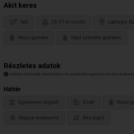
Akit keres
Nőt
25-37 év között
Lakhelye: B
Nincs gyereke
Majd szeretne gyereket
Részletes adatok
Kattints bármelyik adatcímkére, ha szeretnél megnézni minden társkeresőt,
Háttér
Egyetemet végzett
Elvált
Nincs g
Magyar anyanyelvű
Bika jegyű