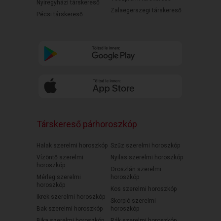
Nyíregyházi társkereső
Zalaegerszegi társkereső
Pécsi társkereső
Társkereső párhoroszkóp
Halak szerelmi horoszkóp
Szűz szerelmi horoszkóp
Vízöntő szerelmi
Nyilas szerelmi horoszkóp
horoszkóp
Oroszlán szerelmi
Mérleg szerelmi
horoszkóp
horoszkóp
Kos szerelmi horoszkóp
Ikrek szerelmi horoszkóp
Skorpió szerelmi
Bak szerelmi horoszkóp
horoszkóp
Bika szerelmi horoszkóp
Rák szerelmi horoszkóp