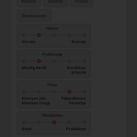
Komoly
Őszinte
Pozitív
Rendszerető
Humor
Vicces
Komoly
Pontosság
Mindig késik
Korábban
érkezik
Pénz
Könnyen jön,
Takarékosan
könnyen megy
beosztja
Öltözködés
Divat
Praktikum