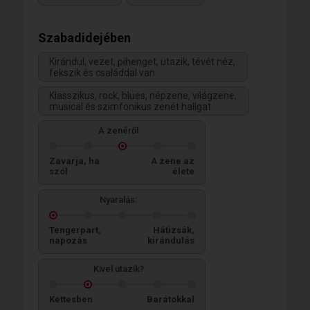
Szabadidejében
Kirándul, vezet, pihenget, utazik, tévét néz,
fekszik és családdal van
Klasszikus, rock, blues, népzene, világzene,
musical és szimfonikus zenét hallgat
A zenéről
Zavarja, ha
A zene az
szól
élete
Nyaralás:
Tengerpart,
Hátizsák,
napozás
kirándulás
Kivel utazik?
Kettesben
Barátokkal