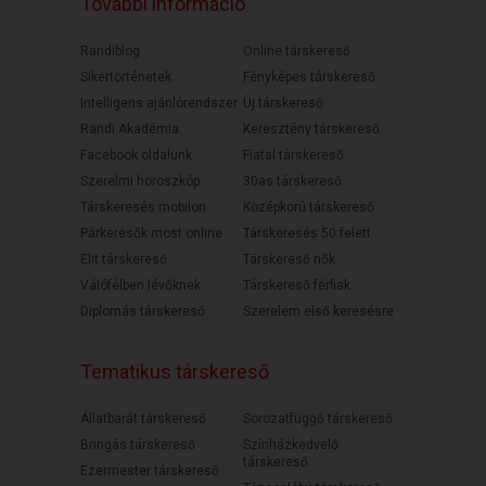
További információ
Randiblog
Online társkereső
Sikertörténetek
Fényképes társkereső
Intelligens ajánlórendszer
Új társkereső
Randi Akadémia
Keresztény társkereső
Facebook oldalunk
Fiatal társkereső
Szerelmi horoszkóp
30as társkereső
Társkeresés mobilon
Középkorú társkereső
Párkeresők most online
Társkeresés 50 felett
Elit társkereső
Társkereső nők
Válófélben lévőknek
Társkereső férfiak
Diplomás társkereső
Szerelem első keresésre
Tematikus társkereső
Állatbarát társkereső
Sorozatfüggő társkereső
Bringás társkereső
Színházkedvelő
társkereső
Ezermester társkereső