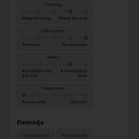
Társaság
Nagy társaság
Közeli barátok
Időbeosztás
Tervezés
Spontaneitás
Munka
Valamiből meg
A munkája az
kell élni
élete
Világnézete
Konzervatív
Liberális
Életmódja
Csendszerető
Kertészkedő