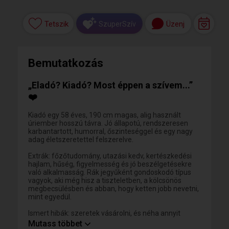
Tetszik
Üzenj
SzuperSzív
Bemutatkozás
„Eladó? Kiadó? Most éppen a szívem...”
❤️
Kiadó egy 58 éves, 190 cm magas, alig használt
úriember hosszú távra. Jó állapotú, rendszeresen
karbantartott, humorral, őszinteséggel és egy nagy
adag életszeretettel felszerelve.
Extrák: főzőtudomány, utazási kedv, kertészkedési
hajlam, hűség, figyelmesség és jó beszélgetésekre
való alkalmasság. Rák jegyűként gondoskodó típus
vagyok, aki még hisz a tiszteletben, a kölcsönös
megbecsülésben és abban, hogy ketten jobb nevetni,
mint egyedül.
Ismert hibák: szeretek vásárolni, és néha annyit
válogatok a boltban, hogy egy paradicsom
Mutass többet