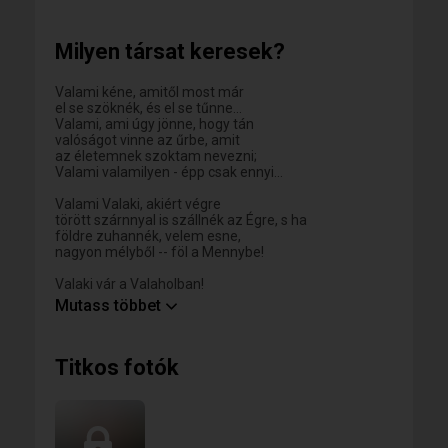
kiválasztása komolyabb döntésnek tűnik, mint egy
autóvásárlás. No meg akad még más is....😉
Milyen társat keresek?
A használati nyomok az életből származnak, de a
működés kifogástalan.
Valami kéne, amitől most már
Kapcsolat céljából keresem azt a kedves Hölgyet, aki
el se szöknék, és el se tűnne...
szerint a nevetés, az őszinteség és az összetartozás
Valami, ami úgy jönne, hogy tán
még mindig divatban van.
valóságot vinne az űrbe, amit
az életemnek szoktam nevezni;
A szívem jelenleg kiadó, de a megfelelő Hölgynek
Valami valamilyen - épp csak ennyi...
akár végleg eladó is. ❤️😊
Valami Valaki, akiért végre
törött szárnnyal is szállnék az Égre, s ha
földre zuhannék, velem esne,
nagyon mélyből -- föl a Mennybe!
Valaki vár a Valaholban!
Valamikor majd valahonnan
Mutass többet
előjön ő is, hogy „Nézd, itt vagyok!
Szeressél úgy, mintha mindig itt lettem volna!"
Ez a szerelem - Ilyen forma.
Titkos fotók
Ilyen féle...
És majd azt mondod, ezért várni megérte!
Jó lenne úgy is, ha nem lenne rosszabb...
Ha minden új nap új szépet hozhatna
magával erre a seholse Földre.