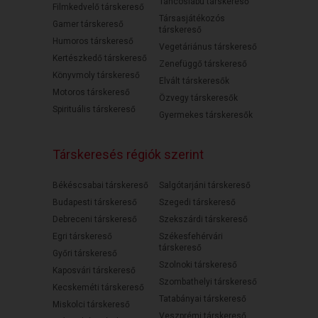
Táncoslábú társkereső
Filmkedvelő társkereső
Társasjátékozós
Gamer társkereső
társkereső
Humoros társkereső
Vegetáriánus társkereső
Kertészkedő társkereső
Zenefüggő társkereső
Könyvmoly társkereső
Elvált társkeresők
Motoros társkereső
Özvegy társkeresők
Spirituális társkereső
Gyermekes társkeresők
Társkeresés régiók szerint
Békéscsabai társkereső
Salgótarjáni társkereső
Budapesti társkereső
Szegedi társkereső
Debreceni társkereső
Szekszárdi társkereső
Egri társkereső
Székesfehérvári
társkereső
Győri társkereső
Szolnoki társkereső
Kaposvári társkereső
Szombathelyi társkereső
Kecskeméti társkereső
Tatabányai társkereső
Miskolci társkereső
Veszprémi társkereső