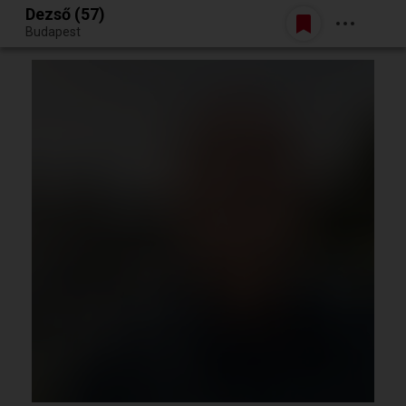
Dezső (57)
Belépés
Budapest
Egy jó randiból bármi lehet.