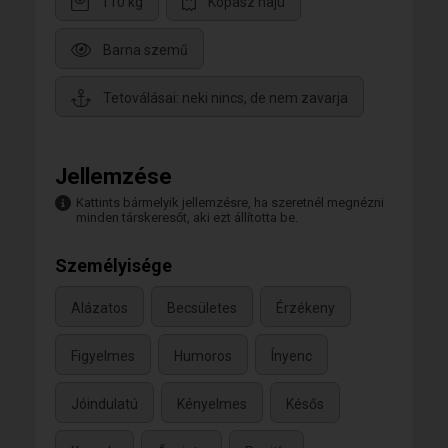
110 kg
Kopasz hajú
Barna szemű
Tetoválásai: neki nincs, de nem zavarja
Jellemzése
Kattints bármelyik jellemzésre, ha szeretnél megnézni
minden társkeresőt, aki ezt állította be.
Személyisége
Alázatos
Becsületes
Érzékeny
Figyelmes
Humoros
Ínyenc
Jóindulatú
Kényelmes
Késős