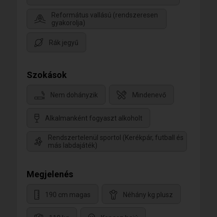
Református vallású (rendszeresen
gyakorolja)
Rák jegyű
Szokások
Nem dohányzik
Mindenevő
Alkalmanként fogyaszt alkoholt
Rendszertelenül sportol (Kerékpár, futball és
más labdajáték)
Megjelenés
190 cm magas
Néhány kg plusz