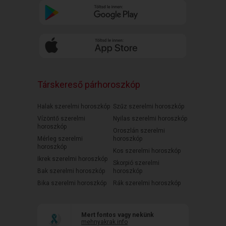
Társkereső párhoroszkóp
Halak szerelmi horoszkóp
Szűz szerelmi horoszkóp
Vízöntő szerelmi
Nyilas szerelmi horoszkóp
horoszkóp
Oroszlán szerelmi
Mérleg szerelmi
horoszkóp
horoszkóp
Kos szerelmi horoszkóp
Ikrek szerelmi horoszkóp
Skorpió szerelmi
Bak szerelmi horoszkóp
horoszkóp
Bika szerelmi horoszkóp
Rák szerelmi horoszkóp
Mert fontos vagy nekünk
mehnyakrak.info