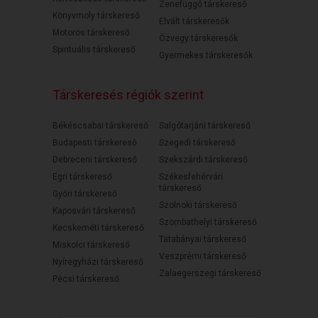
Zenefüggő társkereső
Könyvmoly társkereső
Elvált társkeresők
Motoros társkereső
Özvegy társkeresők
Spirituális társkereső
Gyermekes társkeresők
Társkeresés régiók szerint
Békéscsabai társkereső
Salgótarjáni társkereső
Budapesti társkereső
Szegedi társkereső
Debreceni társkereső
Szekszárdi társkereső
Egri társkereső
Székesfehérvári
társkereső
Győri társkereső
Szolnoki társkereső
Kaposvári társkereső
Szombathelyi társkereső
Kecskeméti társkereső
Tatabányai társkereső
Miskolci társkereső
Veszprémi társkereső
Nyíregyházi társkereső
Zalaegerszegi társkereső
Pécsi társkereső