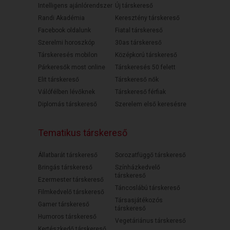
Intelligens ajánlórendszer
Új társkereső
Randi Akadémia
Keresztény társkereső
Facebook oldalunk
Fiatal társkereső
Szerelmi horoszkóp
30as társkereső
Társkeresés mobilon
Középkorú társkereső
Párkeresők most online
Társkeresés 50 felett
Elit társkereső
Társkereső nők
Válófélben lévőknek
Társkereső férfiak
Diplomás társkereső
Szerelem első keresésre
Tematikus társkereső
Állatbarát társkereső
Sorozatfüggő társkereső
Bringás társkereső
Színházkedvelő
társkereső
Ezermester társkereső
Táncoslábú társkereső
Filmkedvelő társkereső
Társasjátékozós
Gamer társkereső
társkereső
Humoros társkereső
Vegetáriánus társkereső
Kertészkedő társkereső