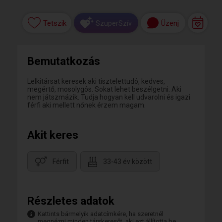
Tetszik
Üzenj
SzuperSzív
Bemutatkozás
Lelkitársat keresek aki tisztelettudó, kedves,
megértő, mosolygós. Sokat lehet beszélgetni. Aki
nem játszmázik. Tudja hogyan kell udvarolni és igazi
férfi aki mellett nőnek érzem magam.
Akit keres
Férfit
33-43 év között
Részletes adatok
Kattints bármelyik adatcímkére, ha szeretnél
megnézni minden társkeresőt, aki ezt állította be.