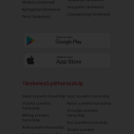
Tatabányai társkereső
Miskolci társkereső
Veszprémi társkereső
Nyíregyházi társkereső
Zalaegerszegi társkereső
Pécsi társkereső
Társkereső párhoroszkóp
Halak szerelmi horoszkóp
Szűz szerelmi horoszkóp
Vízöntő szerelmi
Nyilas szerelmi horoszkóp
horoszkóp
Oroszlán szerelmi
Mérleg szerelmi
horoszkóp
horoszkóp
Kos szerelmi horoszkóp
Ikrek szerelmi horoszkóp
Skorpió szerelmi