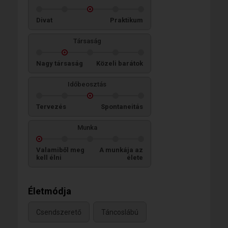
Divat
Praktikum
Társaság
Nagy társaság
Közeli barátok
Időbeosztás
Tervezés
Spontaneitás
Munka
Valamiből meg
A munkája az
kell élni
élete
Életmódja
Csendszerető
Táncoslábú