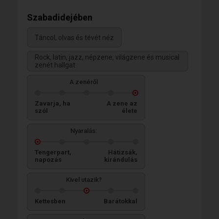
Szabadidejében
Táncol, olvas és tévét néz
Rock, latin, jazz, népzene, világzene és musical
zenét hallgat
A zenéről
Zavarja, ha
A zene az
szól
élete
Nyaralás:
Tengerpart,
Hátizsák,
napozás
kirándulás
Kivel utazik?
Kettesben
Barátokkal