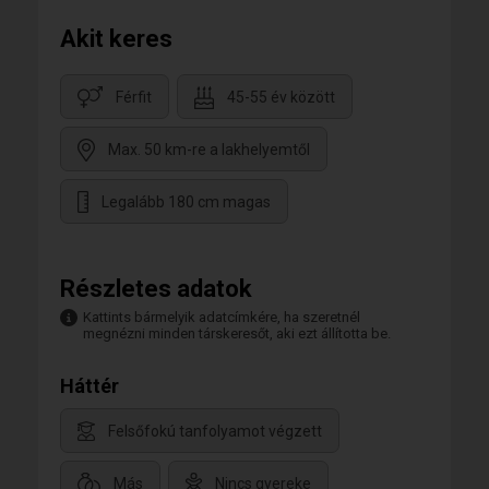
Akit keres
Férfit
45-55 év között
Max. 50 km-re a lakhelyemtől
Legalább 180 cm magas
Részletes adatok
Kattints bármelyik adatcímkére, ha szeretnél
megnézni minden társkeresőt, aki ezt állította be.
Háttér
Felsőfokú tanfolyamot végzett
Más
Nincs gyereke