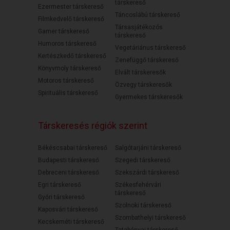
társkereső
Ezermester társkereső
Táncoslábú társkereső
Filmkedvelő társkereső
Társasjátékozós
Gamer társkereső
társkereső
Humoros társkereső
Vegetáriánus társkereső
Kertészkedő társkereső
Zenefüggő társkereső
Könyvmoly társkereső
Elvált társkeresők
Motoros társkereső
Özvegy társkeresők
Spirituális társkereső
Gyermekes társkeresők
Társkeresés régiók szerint
Békéscsabai társkereső
Salgótarjáni társkereső
Budapesti társkereső
Szegedi társkereső
Debreceni társkereső
Szekszárdi társkereső
Egri társkereső
Székesfehérvári
társkereső
Győri társkereső
Szolnoki társkereső
Kaposvári társkereső
Szombathelyi társkereső
Kecskeméti társkereső