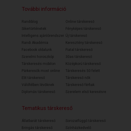
További információ
Randiblog
Online társkereső
Sikertörténetek
Fényképes társkereső
Intelligens ajánlórendszer
Új társkereső
Randi Akadémia
Keresztény társkereső
Facebook oldalunk
Fiatal társkereső
Szerelmi horoszkóp
30as társkereső
Társkeresés mobilon
Középkorú társkereső
Párkeresők most online
Társkeresés 50 felett
Elit társkereső
Társkereső nők
Válófélben lévőknek
Társkereső férfiak
Diplomás társkereső
Szerelem első keresésre
Tematikus társkereső
Állatbarát társkereső
Sorozatfüggő társkereső
Bringás társkereső
Színházkedvelő