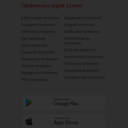
Társkeresés régiók szerint
Békéscsabai társkereső
Salgótarjáni társkereső
Budapesti társkereső
Szegedi társkereső
Debreceni társkereső
Szekszárdi társkereső
Egri társkereső
Székesfehérvári
társkereső
Győri társkereső
Szolnoki társkereső
Kaposvári társkereső
Szombathelyi társkereső
Kecskeméti társkereső
Tatabányai társkereső
Miskolci társkereső
Veszprémi társkereső
Nyíregyházi társkereső
Zalaegerszegi társkereső
Pécsi társkereső