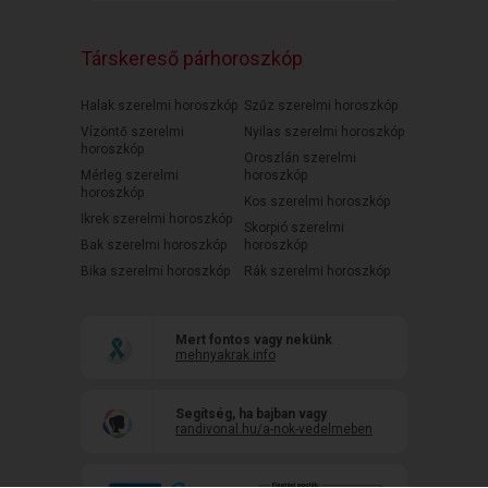
Társkereső párhoroszkóp
Halak szerelmi horoszkóp
Szűz szerelmi horoszkóp
Vízöntő szerelmi
Nyilas szerelmi horoszkóp
horoszkóp
Oroszlán szerelmi
Mérleg szerelmi
horoszkóp
horoszkóp
Kos szerelmi horoszkóp
Ikrek szerelmi horoszkóp
Skorpió szerelmi
Bak szerelmi horoszkóp
horoszkóp
Bika szerelmi horoszkóp
Rák szerelmi horoszkóp
Mert fontos vagy nekünk
mehnyakrak.info
Segítség, ha bajban vagy
randivonal.hu/a-nok-vedelmeben