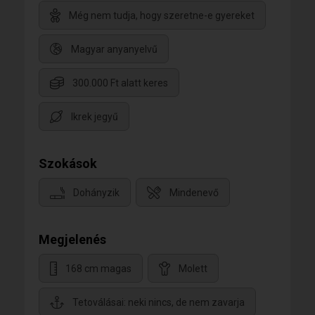
Még nem tudja, hogy szeretne-e gyereket
Magyar anyanyelvű
300.000 Ft alatt keres
Ikrek jegyű
Szokások
Dohányzik
Mindenevő
Megjelenés
168 cm magas
Molett
Tetoválásai: neki nincs, de nem zavarja