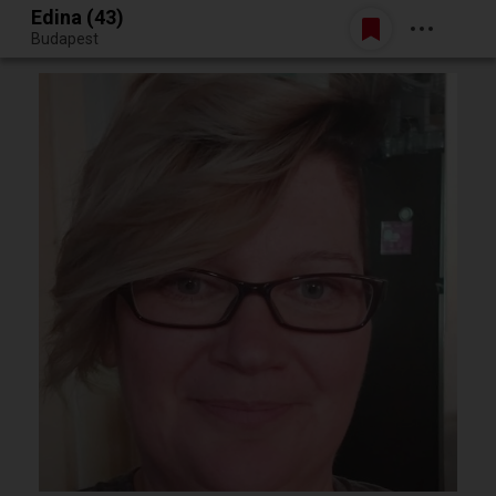
Edina (43)
Belépés
Budapest
Egy jó randiból bármi lehet.