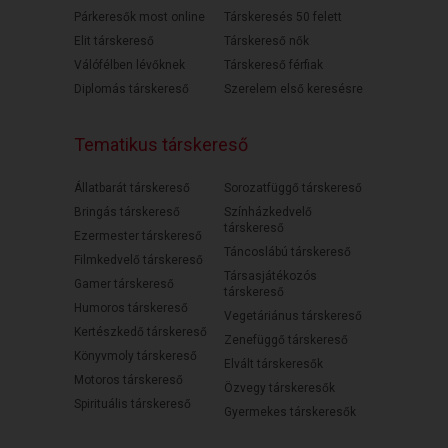
Párkeresők most online
Társkeresés 50 felett
Elit társkereső
Társkereső nők
Válófélben lévőknek
Társkereső férfiak
Diplomás társkereső
Szerelem első keresésre
Tematikus társkereső
Állatbarát társkereső
Sorozatfüggő társkereső
Bringás társkereső
Színházkedvelő
társkereső
Ezermester társkereső
Táncoslábú társkereső
Filmkedvelő társkereső
Társasjátékozós
Gamer társkereső
társkereső
Humoros társkereső
Vegetáriánus társkereső
Kertészkedő társkereső
Zenefüggő társkereső
Könyvmoly társkereső
Elvált társkeresők
Motoros társkereső
Özvegy társkeresők
Spirituális társkereső
Gyermekes társkeresők