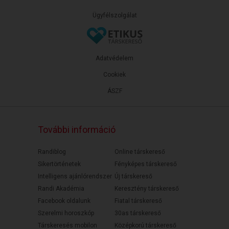
Ügyfélszolgálat
Adatvédelem
Cookiek
ÁSZF
További információ
Randiblog
Online társkereső
Sikertörténetek
Fényképes társkereső
Intelligens ajánlórendszer
Új társkereső
Randi Akadémia
Keresztény társkereső
Facebook oldalunk
Fiatal társkereső
Szerelmi horoszkóp
30as társkereső
Társkeresés mobilon
Középkorú társkereső