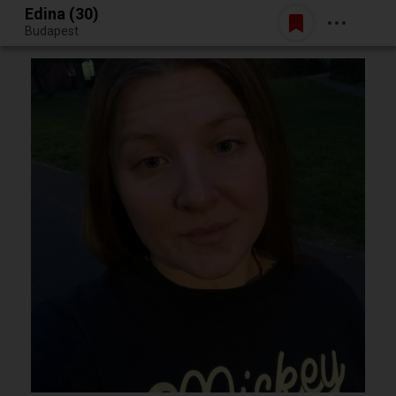
Edina (30)
Belépés
Budapest
Egy jó randiból bármi lehet.