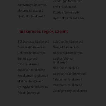
Zenefüggő társkereső
Könyvmoly társkereső
Elvált társkeresők
Motoros társkereső
Özvegy társkeresők
Spirituális társkereső
Gyermekes társkeresők
Társkeresés régiók szerint
Békéscsabai társkereső
Salgótarjáni társkereső
Budapesti társkereső
Szegedi társkereső
Debreceni társkereső
Szekszárdi társkereső
Egri társkereső
Székesfehérvári
társkereső
Győri társkereső
Szolnoki társkereső
Kaposvári társkereső
Szombathelyi társkereső
Kecskeméti társkereső
Tatabányai társkereső
Miskolci társkereső
Veszprémi társkereső
Nyíregyházi társkereső
Zalaegerszegi társkereső
Pécsi társkereső