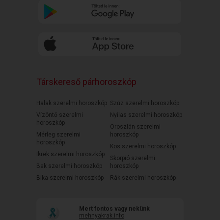
Társkereső párhoroszkóp
Halak szerelmi horoszkóp
Szűz szerelmi horoszkóp
Vízöntő szerelmi
Nyilas szerelmi horoszkóp
horoszkóp
Oroszlán szerelmi
Mérleg szerelmi
horoszkóp
horoszkóp
Kos szerelmi horoszkóp
Ikrek szerelmi horoszkóp
Skorpió szerelmi
Bak szerelmi horoszkóp
horoszkóp
Bika szerelmi horoszkóp
Rák szerelmi horoszkóp
Mert fontos vagy nekünk
mehnyakrak.info