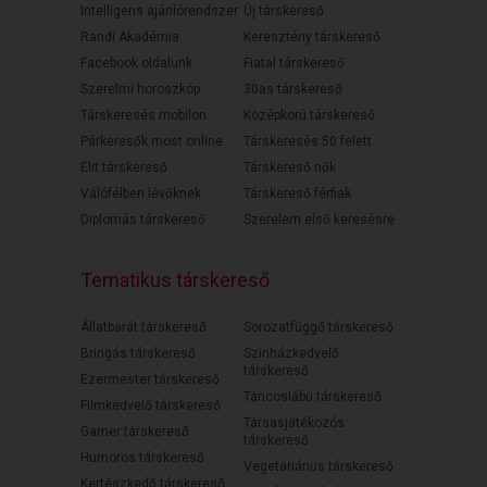
Intelligens ajánlórendszer
Új társkereső
Randi Akadémia
Keresztény társkereső
Facebook oldalunk
Fiatal társkereső
Szerelmi horoszkóp
30as társkereső
Társkeresés mobilon
Középkorú társkereső
Párkeresők most online
Társkeresés 50 felett
Elit társkereső
Társkereső nők
Válófélben lévőknek
Társkereső férfiak
Diplomás társkereső
Szerelem első keresésre
Tematikus társkereső
Állatbarát társkereső
Sorozatfüggő társkereső
Bringás társkereső
Színházkedvelő
társkereső
Ezermester társkereső
Táncoslábú társkereső
Filmkedvelő társkereső
Társasjátékozós
Gamer társkereső
társkereső
Humoros társkereső
Vegetáriánus társkereső
Kertészkedő társkereső