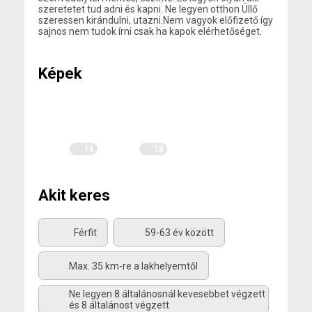
szeretetet tud adni és kapni. Ne legyen otthon Üllő
szeressen kirándulni, utazni.Nem vagyok előfizető így
sajnos nem tudok írni csak ha kapok elérhetőséget.
Képek
14
18
Akit keres
Férfit
59-63 év között
Max. 35 km-re a lakhelyemtől
Ne legyen 8 általánosnál kevesebbet végzett
és 8 általánost végzett