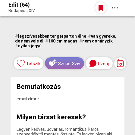
Edit (64)
Belépés
Budapest, XIV.
Egy jó randiból bármi lehet.
#
legszívesebben tengerparton élne
#
van gyereke,
de nem vele él
#
160 cm magas
#
nem dohányzik
#
nyilas jegyű
Tetszik
Üzenj
SzuperSzív
Bemutatkozás
email címre.
Milyen társat keresek?
Legyen kedves, udvarias, romantikus, káros
szenvedélytől mentes, őszinte. És legyen olyan aki