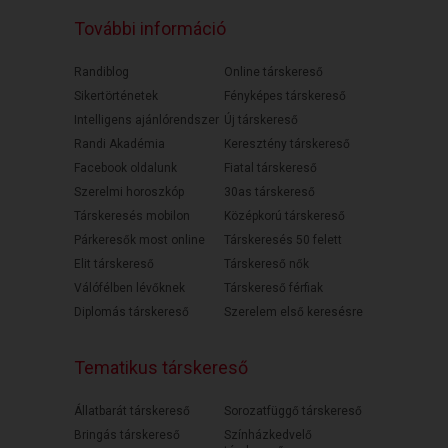
További információ
Randiblog
Online társkereső
Sikertörténetek
Fényképes társkereső
Intelligens ajánlórendszer
Új társkereső
Randi Akadémia
Keresztény társkereső
Facebook oldalunk
Fiatal társkereső
Szerelmi horoszkóp
30as társkereső
Társkeresés mobilon
Középkorú társkereső
Párkeresők most online
Társkeresés 50 felett
Elit társkereső
Társkereső nők
Válófélben lévőknek
Társkereső férfiak
Diplomás társkereső
Szerelem első keresésre
Tematikus társkereső
Állatbarát társkereső
Sorozatfüggő társkereső
Bringás társkereső
Színházkedvelő