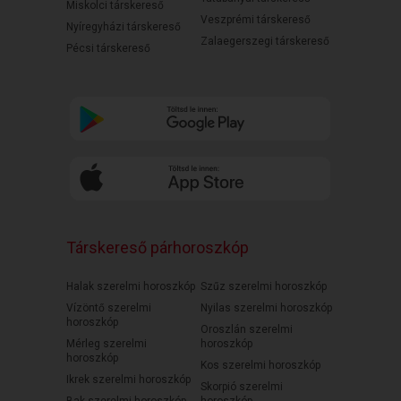
Miskolci társkereső
Veszprémi társkereső
Nyíregyházi társkereső
Zalaegerszegi társkereső
Pécsi társkereső
Társkereső párhoroszkóp
Halak szerelmi horoszkóp
Szűz szerelmi horoszkóp
Vízöntő szerelmi
Nyilas szerelmi horoszkóp
horoszkóp
Oroszlán szerelmi
Mérleg szerelmi
horoszkóp
horoszkóp
Kos szerelmi horoszkóp
Ikrek szerelmi horoszkóp
Skorpió szerelmi
Bak szerelmi horoszkóp
horoszkóp