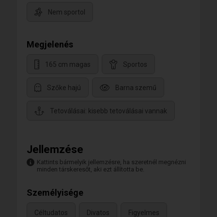
Nem sportol
Megjelenés
165 cm magas
Sportos
Szőke hajú
Barna szemű
Tetoválásai: kisebb tetoválásai vannak
Jellemzése
Kattints bármelyik jellemzésre, ha szeretnél megnézni
minden társkeresőt, aki ezt állította be.
Személyisége
Céltudatos
Divatos
Figyelmes