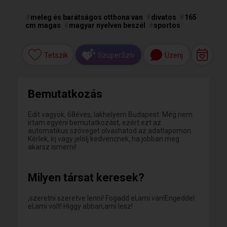
#
meleg és barátságos otthona van
#
divatos
#
165
cm magas
#
magyar nyelven beszél
#
sportos
Tetszik
Üzenj
SzuperSzív
Bemutatkozás
Edit vagyok, 68éves, lakhelyem Budapest. Még nem
írtam egyéni bemutatkozást, ezért ezt az
automatikus szöveget olvashatod az adatlapomon.
Kérlek, írj vagy jelölj kedvencnek, ha jobban meg
akarsz ismerni!
Milyen társat keresek?
,szeretni szeretve lenni! Fogadd el,ami van!Engeddel
el,ami volt! Higgy abban,ami lesz!