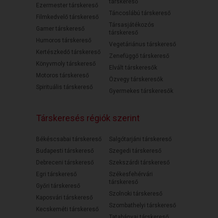
társkereső
Ezermester társkereső
Táncoslábú társkereső
Filmkedvelő társkereső
Társasjátékozós
Gamer társkereső
társkereső
Humoros társkereső
Vegetáriánus társkereső
Kertészkedő társkereső
Zenefüggő társkereső
Könyvmoly társkereső
Elvált társkeresők
Motoros társkereső
Özvegy társkeresők
Spirituális társkereső
Gyermekes társkeresők
Társkeresés régiók szerint
Békéscsabai társkereső
Salgótarjáni társkereső
Budapesti társkereső
Szegedi társkereső
Debreceni társkereső
Szekszárdi társkereső
Egri társkereső
Székesfehérvári
társkereső
Győri társkereső
Szolnoki társkereső
Kaposvári társkereső
Szombathelyi társkereső
Kecskeméti társkereső
Tatabányai társkereső