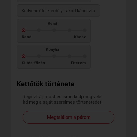
Kedvenc étele: erdélyi rakott káposzta
Rend
Rend
Káosz
Konyha
Sütés-főzés
Étterem
Kettőtök története
Regisztrálj most és ismerkedj meg vele!
Írd meg a saját szerelmes történetedet!
Megtalálom a párom