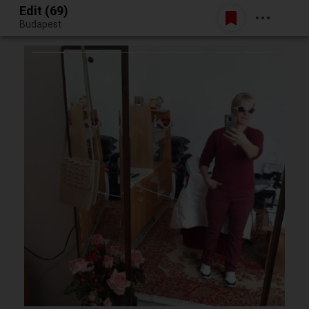
Edit (69)
Belépés
Budapest
Egy jó randiból bármi lehet.