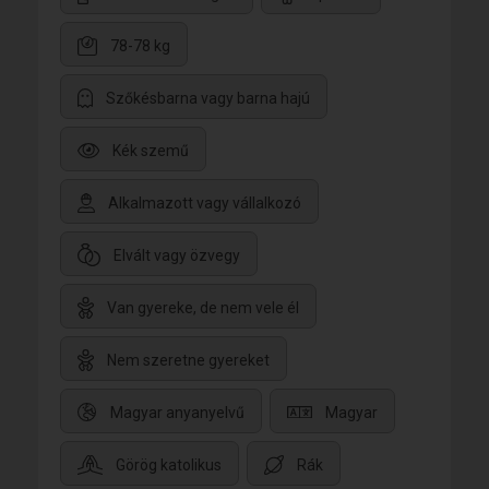
78-78 kg
Szőkésbarna vagy barna hajú
Kék szemű
Alkalmazott vagy vállalkozó
Elvált vagy özvegy
Van gyereke, de nem vele él
Nem szeretne gyereket
Magyar anyanyelvű
Magyar
Görög katolikus
Rák