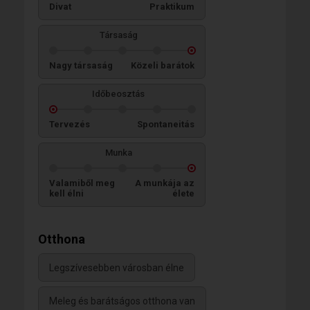
Divat
Praktikum
Társaság
Nagy társaság
Közeli barátok
Időbeosztás
Tervezés
Spontaneitás
Munka
Valamiből meg
A munkája az
kell élni
élete
Otthona
Legszívesebben városban élne
Meleg és barátságos otthona van