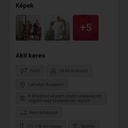
Képek
+5
52
25
Akit keres
Férfit
58-65 év között
Lakhelye: Budapest
8 általánost végzett, szakmunkásképzőt
végzett vagy középiskolát végzett
Nem dohányzik
171-176 cm magas
Sportos