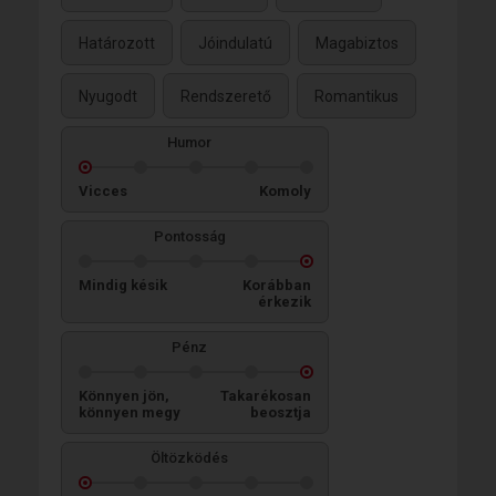
Határozott
Jóindulatú
Magabiztos
Nyugodt
Rendszerető
Romantikus
Humor
Vicces
Komoly
Pontosság
Mindig késik
Korábban
érkezik
Pénz
Könnyen jön,
Takarékosan
könnyen megy
beosztja
Öltözködés