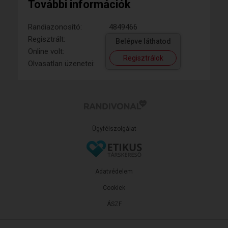
További információk
Randiazonosító:
4849466
Regisztrált:
Belépve láthatod
Online volt:
Regisztrálok
Olvasatlan üzenetei:
Ügyfélszolgálat
Adatvédelem
Cookiek
ÁSZF