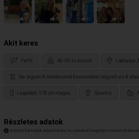
Without flinching, she smiled and said, "I'm sorry sir,
you'll have to get in line for that, too."
47
28
22
18
Life isn't about how to survive the storm, but how to
Akit keres
dance in the rain...
Férfit
40-50 év között
Lakhelye:
Irjál és.. let's take it from there!
Ne legyen 8 általánosnál kevesebbet végzett és 8 álta
Legalább 178 cm magas
Sportos
Részletes adatok
Kattints bármelyik adatcímkére, ha szeretnél megnézni minden társkeresőt,