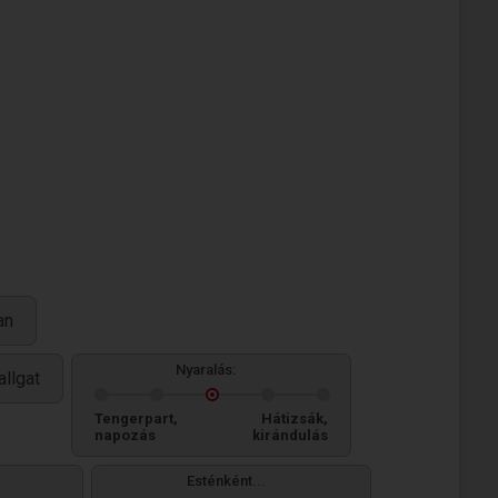
an
Nyaralás:
allgat
Tengerpart,
Hátizsák,
napozás
kirándulás
Esténként...