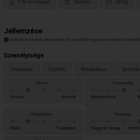
178 cm magas
Sportos
68 kg
Jellemzése
Kattints bármelyik jellemzésre, ha szeretnél megnézni minden társkeresőt,
Személyisége
Empatikus
Őszinte
Romantikus
Spontán
Humor
Pontosság
Vicces
Komoly
Mindig késik
K
Öltözködés
Társaság
Divat
Praktikum
Nagy társaság
Közel