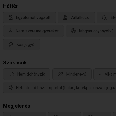
Háttér
Egyetemet végzett
Vállalkozó
Elv
Nem szeretne gyereket
Magyar anyanyelvű
Kos jegyű
Szokások
Nem dohányzik
Mindenevő
Alkalm
Hetente többször sportol (Futás, kerékpár, úszás, jóga/
Megjelenés