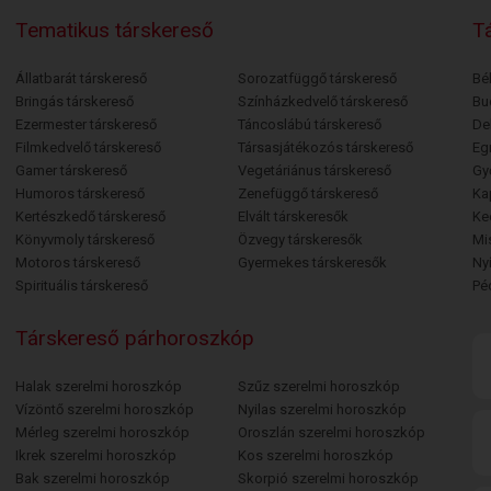
Tematikus társkereső
Tá
Állatbarát társkereső
Sorozatfüggő társkereső
Bé
Bringás társkereső
Színházkedvelő társkereső
Bu
Ezermester társkereső
Táncoslábú társkereső
De
Filmkedvelő társkereső
Társasjátékozós társkereső
Egr
Gamer társkereső
Vegetáriánus társkereső
Gy
Humoros társkereső
Zenefüggő társkereső
Ka
Kertészkedő társkereső
Elvált társkeresők
Ke
Könyvmoly társkereső
Özvegy társkeresők
Mi
Motoros társkereső
Gyermekes társkeresők
Ny
Spirituális társkereső
Pé
Társkereső párhoroszkóp
Halak szerelmi horoszkóp
Szűz szerelmi horoszkóp
Vízöntő szerelmi horoszkóp
Nyilas szerelmi horoszkóp
Mérleg szerelmi horoszkóp
Oroszlán szerelmi horoszkóp
Ikrek szerelmi horoszkóp
Kos szerelmi horoszkóp
Bak szerelmi horoszkóp
Skorpió szerelmi horoszkóp