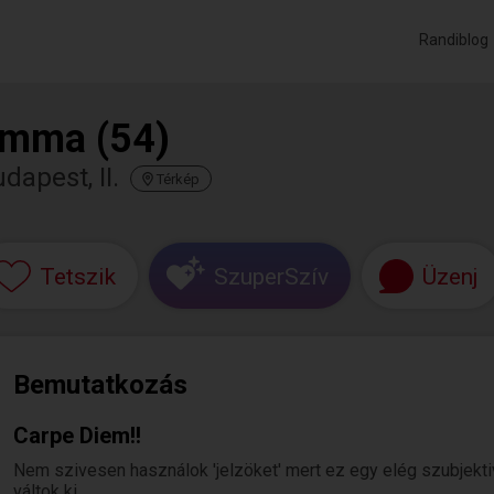
Randiblog
mma (54)
dapest, II.
Térkép
Tetszik
SzuperSzív
Üzenj
Bemutatkozás
Carpe Diem!!
Nem szivesen használok 'jelzöket' mert ez egy elég szubjektiv
váltok ki...