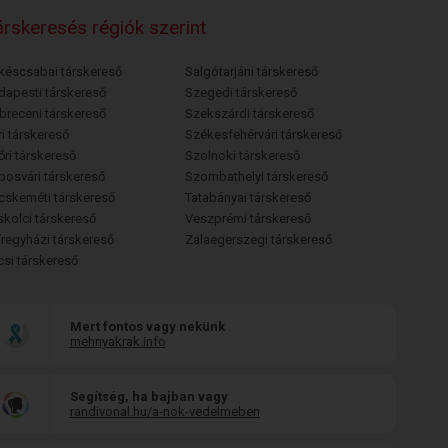
rskeresés régiók szerint
késcsabai társkereső
Salgótarjáni társkereső
dapesti társkereső
Szegedi társkereső
breceni társkereső
Szekszárdi társkereső
i társkereső
Székesfehérvári társkereső
őri társkereső
Szolnoki társkereső
posvári társkereső
Szombathelyi társkereső
cskeméti társkereső
Tatabányai társkereső
skolci társkereső
Veszprémi társkereső
íregyházi társkereső
Zalaegerszegi társkereső
csi társkereső
Mert fontos vagy nekünk
mehnyakrak.info
Segítség, ha bajban vagy
randivonal.hu/a-nok-vedelmeben