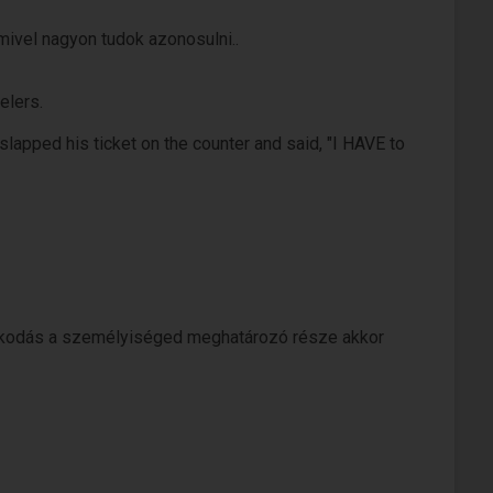
amivel nagyon tudok azonosulni..
elers.
lapped his ticket on the counter and said, "I HAVE to
DEA WHO I AM?"
dolkodás a személyiséged meghatározó része akkor
", she began, her voice heard clearly throughout the
T KNOW WHO HE IS. If anyone can help him with his
d said, "F*** You!"