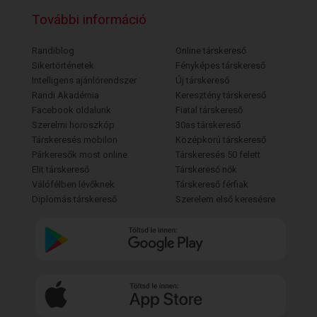
További információ
Randiblog
Online társkereső
Sikertörténetek
Fényképes társkereső
Intelligens ajánlórendszer
Új társkereső
Randi Akadémia
Keresztény társkereső
Facebook oldalunk
Fiatal társkereső
Szerelmi horoszkóp
30as társkereső
Társkeresés mobilon
Középkorú társkereső
Párkeresők most online
Társkeresés 50 felett
Elit társkereső
Társkereső nők
Válófélben lévőknek
Társkereső férfiak
Diplomás társkereső
Szerelem első keresésre