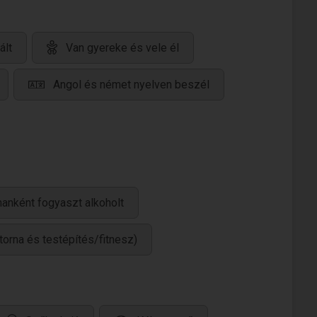
ált
Van gyereke és vele él
Angol és német nyelven beszél
anként fogyaszt alkoholt
torna és testépítés/fitnesz)