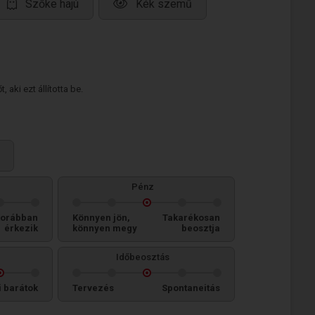
Szőke hajú
Kék szemű
 aki ezt állította be.
Pénz
orábban
Könnyen jön,
Takarékosan
érkezik
könnyen megy
beosztja
Időbeosztás
i barátok
Tervezés
Spontaneitás