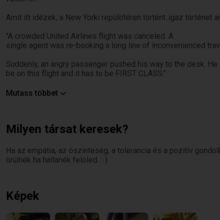
Amit itt idézek, a New Yorki repülötéren történt..igaz történet 
"A crowded United Airlines flight was canceled. A
single agent was re-booking a long line of inconvenienced trav
Suddenly, an angry passenger pushed his way to the desk. He s
be on this flight and it has to be FIRST CLASS."
The agent replied, "I'm sorry, sir. I'll be happy to try
Mutass többet
to help you, but I've got to help these folks first; and then I'm
sure we'll be able to work something out."
Milyen társat keresek?
The passenger was unimpressed. He asked loudly, so that
the passengers behind him could hear, "DO YOU HAVE ANY I
Ha az empátia, az öszinteség, a tolerancia és a pozitív gon
Without hesitating, the agent smiled and grabbed her
örülnék ha hallanék felöled. :-)
public address microphone. "May I have your attention, please?
terminal. "We have a passenger here at Gate 14 WHO DOES NO
identity, please come to Gate 14".
Képek
With the folks behind him in line laughing hysterically,
the man glared at the United Airlines agent, gritted his teeth, an