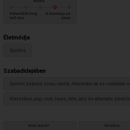
Munka
Valamiből meg
A munkája az
kell élni
élete
Életmódja
Sportos
Szabadidejében
Sportol, kirándul, olvas, utazik, étterembe jár és családdal v
Klasszikus, pop, rock, blues, latin, jazz és alternativ zenét h
Kivel utazik?
Moziban...