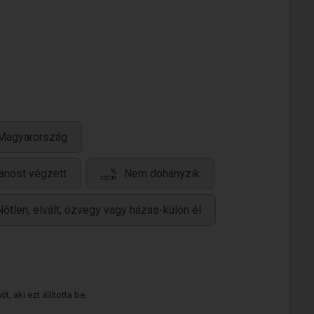
 Magyarország
lánost végzett
Nem dohányzik
Nőtlen, elvált, özvegy vagy házas-külön él
 aki ezt állította be.