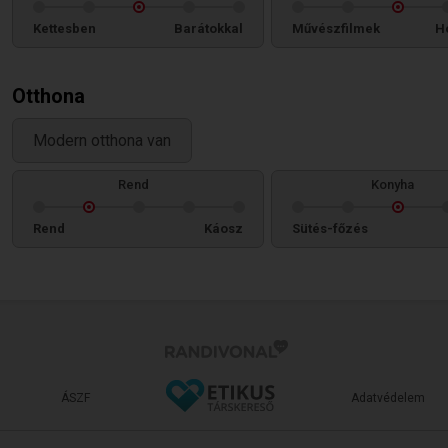
Kettesben
Barátokkal
Művészfilmek
H
Otthona
Modern otthona van
Rend
Konyha
Rend
Káosz
Sütés-főzés
ÁSZF
Adatvédelem