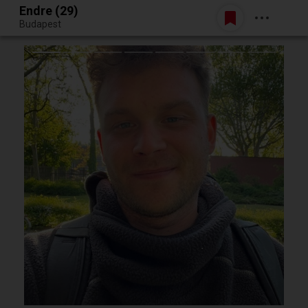
Endre (29)
Belépés
Budapest
Egy jó randiból bármi lehet.