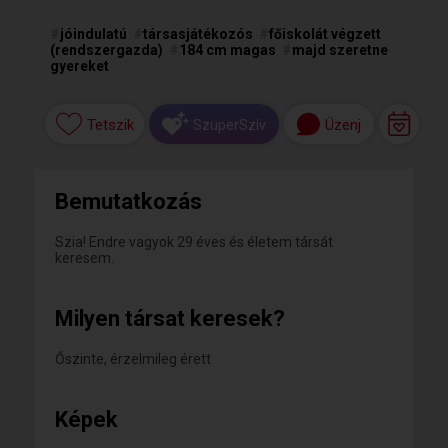
#
jóindulatú
#
társasjátékozós
#
főiskolát végzett
(rendszergazda)
#
184 cm magas
#
majd szeretne
gyereket
Tetszik
Üzenj
SzuperSzív
Bemutatkozás
Szia! Endre vagyok 29 éves és életem társát
keresem.
Milyen társat keresek?
Őszinte, érzelmileg érett
Képek