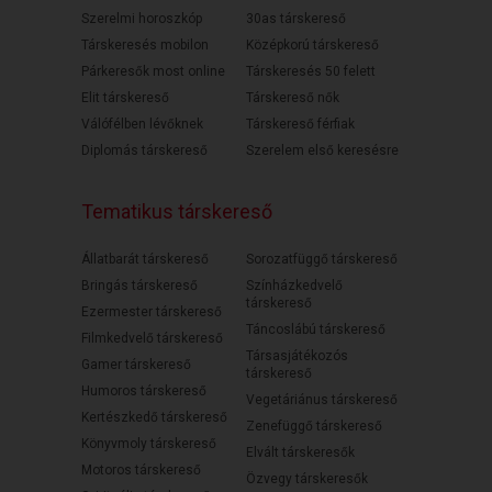
Szerelmi horoszkóp
30as társkereső
Társkeresés mobilon
Középkorú társkereső
Párkeresők most online
Társkeresés 50 felett
Elit társkereső
Társkereső nők
Válófélben lévőknek
Társkereső férfiak
Diplomás társkereső
Szerelem első keresésre
Tematikus társkereső
Állatbarát társkereső
Sorozatfüggő társkereső
Bringás társkereső
Színházkedvelő
társkereső
Ezermester társkereső
Táncoslábú társkereső
Filmkedvelő társkereső
Társasjátékozós
Gamer társkereső
társkereső
Humoros társkereső
Vegetáriánus társkereső
Kertészkedő társkereső
Zenefüggő társkereső
Könyvmoly társkereső
Elvált társkeresők
Motoros társkereső
Özvegy társkeresők