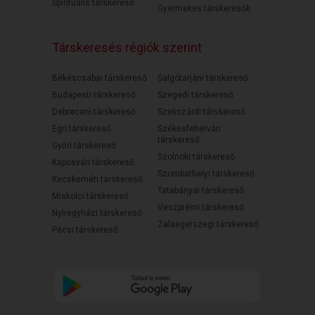
Spirituális társkereső
Gyermekes társkeresők
Társkeresés régiók szerint
Békéscsabai társkereső
Salgótarjáni társkereső
Budapesti társkereső
Szegedi társkereső
Debreceni társkereső
Szekszárdi társkereső
Egri társkereső
Székesfehérvári
társkereső
Győri társkereső
Szolnoki társkereső
Kaposvári társkereső
Szombathelyi társkereső
Kecskeméti társkereső
Tatabányai társkereső
Miskolci társkereső
Veszprémi társkereső
Nyíregyházi társkereső
Zalaegerszegi társkereső
Pécsi társkereső