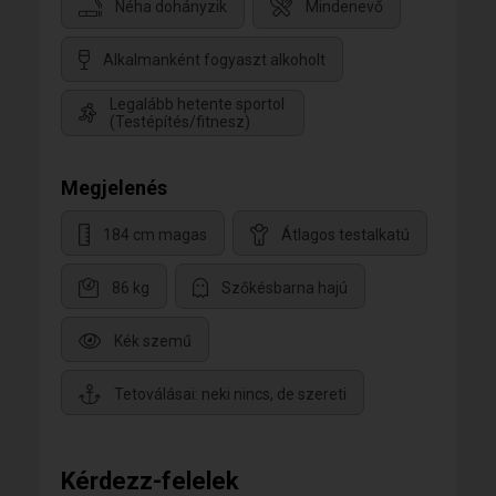
Néha dohányzik
Mindenevő
Alkalmanként fogyaszt alkoholt
Legalább hetente sportol
(Testépítés/fitnesz)
Megjelenés
184 cm magas
Átlagos testalkatú
86 kg
Szőkésbarna hajú
Kék szemű
Tetoválásai: neki nincs, de szereti
Kérdezz-felelek