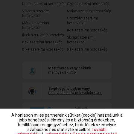
Halak szerelmi horoszkóp
Szűz szerelmi horoszkóp
Vízöntő szerelmi
Nyilas szerelmi horoszkóp
horoszkóp
Oroszlán szerelmi
Mérleg szerelmi
horoszkóp
horoszkóp
Kos szerelmi horoszkóp
Ikrek szerelmi horoszkóp
Skorpió szerelmi
Bak szerelmi horoszkóp
horoszkóp
Bika szerelmi horoszkóp
Rák szerelmi horoszkóp
Mert fontos vagy nekünk
mehnyakrak.info
Segítség, ha bajban vagy
randivonal.hu/a-nok-vedelmeben
A honlapon mi és partnereink sütiket (cookie) használunk a
jobb böngészési élmény és a biztonság érdekében,
beállításaid megjegyzéséhez, hirdetések személyre
szabásához és statisztikai célból.
További