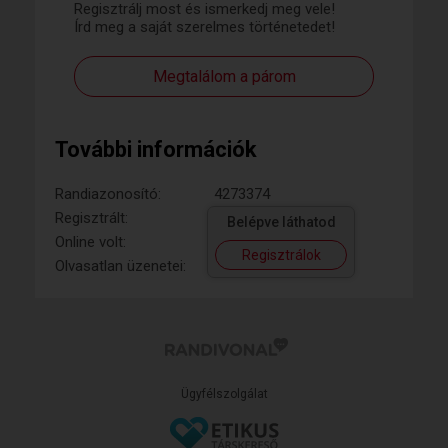
Regisztrálj most és ismerkedj meg vele!
Írd meg a saját szerelmes történetedet!
Megtalálom a párom
További információk
Randiazonosító:
4273374
Regisztrált:
Belépve láthatod
Online volt:
Regisztrálok
Olvasatlan üzenetei:
Ügyfélszolgálat