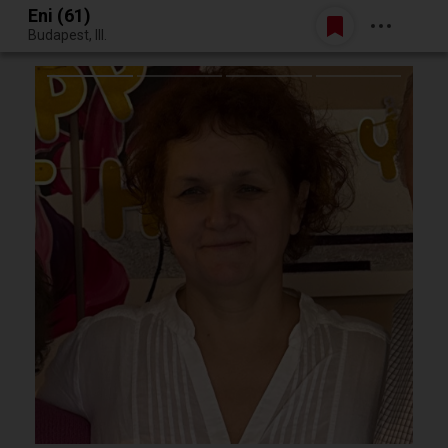
Eni (61)
Belépés
Budapest, III.
Egy jó randiból bármi lehet.