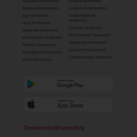
Budapesti társkereső
Szegedi társkereső
Debreceni társkereső
Szekszárdi társkereső
Egri társkereső
Székesfehérvári
társkereső
Győri társkereső
Szolnoki társkereső
Kaposvári társkereső
Szombathelyi társkereső
Kecskeméti társkereső
Tatabányai társkereső
Miskolci társkereső
Veszprémi társkereső
Nyíregyházi társkereső
Zalaegerszegi társkereső
Pécsi társkereső
Társkereső párhoroszkóp