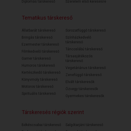
Diplomás társkereső
Szerelem első keresésre
Tematikus társkereső
Állatbarát társkereső
Sorozatfüggő társkereső
Bringás társkereső
Színházkedvelő
társkereső
Ezermester társkereső
Táncoslábú társkereső
Filmkedvelő társkereső
Társasjátékozós
Gamer társkereső
társkereső
Humoros társkereső
Vegetáriánus társkereső
Kertészkedő társkereső
Zenefüggő társkereső
Könyvmoly társkereső
Elvált társkeresők
Motoros társkereső
Özvegy társkeresők
Spirituális társkereső
Gyermekes társkeresők
Társkeresés régiók szerint
Békéscsabai társkereső
Salgótarjáni társkereső