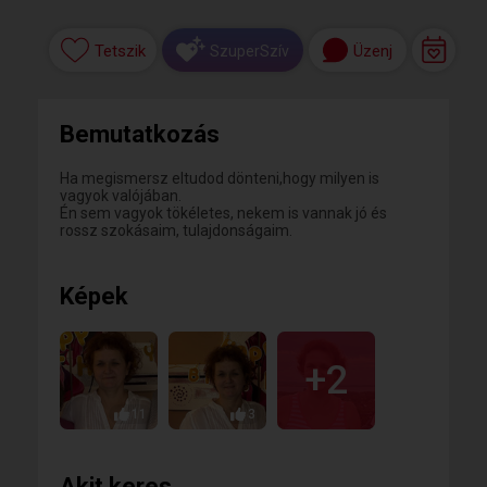
Tetszik
Üzenj
SzuperSzív
Bemutatkozás
Ha megismersz eltudod dönteni,hogy milyen is
vagyok valójában.
Én sem vagyok tökéletes, nekem is vannak jó és
rossz szokásaim, tulajdonságaim.
Képek
+2
11
3
Akit keres