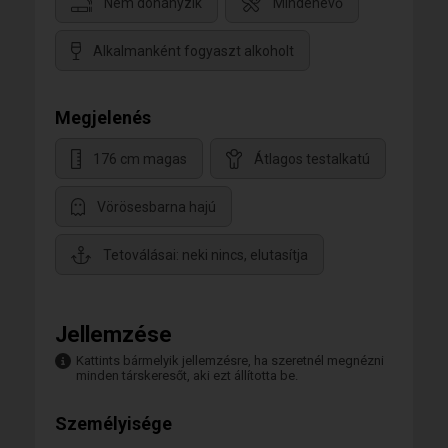
Nem dohányzik
Mindenevő
Alkalmanként fogyaszt alkoholt
Megjelenés
176 cm magas
Átlagos testalkatú
Vörösesbarna hajú
Tetoválásai: neki nincs, elutasítja
Jellemzése
Kattints bármelyik jellemzésre, ha szeretnél megnézni
minden társkeresőt, aki ezt állította be.
Személyisége