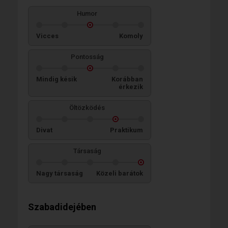
Humor
Vicces
Komoly
Pontosság
Mindig késik
Korábban
érkezik
Öltözködés
Divat
Praktikum
Társaság
Nagy társaság
Közeli barátok
Szabadidejében