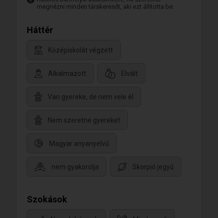
megnézni minden társkeresőt, aki ezt állította be.
Háttér
Középiskolát végzett
Alkalmazott
Elvált
Van gyereke, de nem vele él
Nem szeretne gyereket
Magyar anyanyelvű
nem gyakorolja
Skorpió jegyű
Szokások