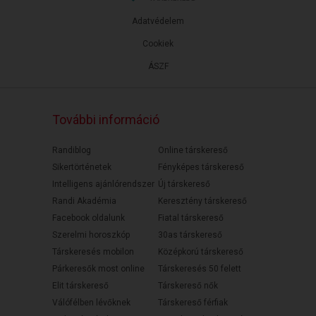
Adatvédelem
Cookiek
ÁSZF
További információ
Randiblog
Online társkereső
Sikertörténetek
Fényképes társkereső
Intelligens ajánlórendszer
Új társkereső
Randi Akadémia
Keresztény társkereső
Facebook oldalunk
Fiatal társkereső
Szerelmi horoszkóp
30as társkereső
Társkeresés mobilon
Középkorú társkereső
Párkeresők most online
Társkeresés 50 felett
Elit társkereső
Társkereső nők
Válófélben lévőknek
Társkereső férfiak