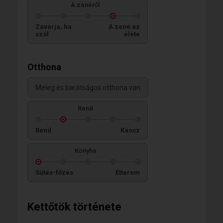
A zenéről
Zavarja, ha
A zene az
szól
élete
Otthona
Meleg és barátságos otthona van
Rend
Rend
Káosz
Konyha
Sütés-főzés
Étterem
Kettőtök története