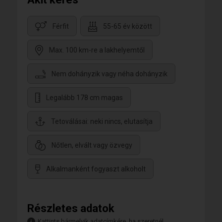
Férfit
55-65 év között
Max. 100 km-re a lakhelyemtől
Nem dohányzik vagy néha dohányzik
Legalább 178 cm magas
Tetoválásai: neki nincs, elutasítja
Nőtlen, elvált vagy özvegy
Alkalmanként fogyaszt alkoholt
Részletes adatok
Kattints bármelyik adatcímkére, ha szeretnél