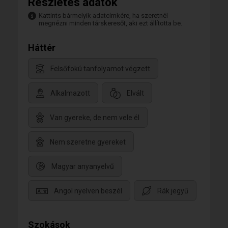
Részletes adatok
Kattints bármelyik adatcímkére, ha szeretnél
megnézni minden társkeresőt, aki ezt állította be.
Háttér
Felsőfokú tanfolyamot végzett
Alkalmazott
Elvált
Van gyereke, de nem vele él
Nem szeretne gyereket
Magyar anyanyelvű
Angol nyelven beszél
Rák jegyű
Szokások