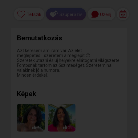
Tetszik
Üzenj
SzuperSzív
Bemutatkozás
Azt keresem ami rám vár. Az élet
meglepetés....szeretem a meglepit 🙂
Szeretek utazni és új helyekre ellátogatni világszerte.
Fontosnak tartom az őszinteséget. Szeretem ha
valakinek jó a humora.
Minden érdekel.
Képek
47
25