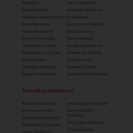
Randiblog
Online társkereső
Sikertörténetek
Fényképes társkereső
Intelligens ajánlórendszer
Új társkereső
Randi Akadémia
Keresztény társkereső
Facebook oldalunk
Fiatal társkereső
Szerelmi horoszkóp
30as társkereső
Társkeresés mobilon
Középkorú társkereső
Párkeresők most online
Társkeresés 50 felett
Elit társkereső
Társkereső nők
Válófélben lévőknek
Társkereső férfiak
Diplomás társkereső
Szerelem első keresésre
Tematikus társkereső
Állatbarát társkereső
Sorozatfüggő társkereső
Bringás társkereső
Színházkedvelő
társkereső
Ezermester társkereső
Táncoslábú társkereső
Filmkedvelő társkereső
Társasjátékozós
Gamer társkereső