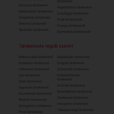
társkereső
Humoros társkereső
Vegetáriánus társkereső
Kertészkedő társkereső
Zenefüggő társkereső
Könyvmoly társkereső
Elvált társkeresők
Motoros társkereső
Özvegy társkeresők
Spirituális társkereső
Gyermekes társkeresők
Társkeresés régiók szerint
Békéscsabai társkereső
Salgótarjáni társkereső
Budapesti társkereső
Szegedi társkereső
Debreceni társkereső
Szekszárdi társkereső
Egri társkereső
Székesfehérvári
társkereső
Győri társkereső
Szolnoki társkereső
Kaposvári társkereső
Szombathelyi társkereső
Kecskeméti társkereső
Tatabányai társkereső
Miskolci társkereső
Veszprémi társkereső
Nyíregyházi társkereső
Zalaegerszegi társkereső
Pécsi társkereső