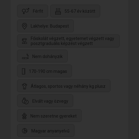
Férfit
55-67 év között
Lakhelye: Budapest
Főiskolát végzett, egyetemet végzett vagy
posztgraduális képzést végzett
Nem dohányzik
170-190 cm magas
Átlagos, sportos vagy néhány kg plusz
Elvált vagy özvegy
Nem szeretne gyereket
Magyar anyanyelvű