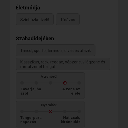
Életmódja
Színházkedvelő
Túrázós
Szabadidejében
Táncol, sportol, kirándul, olvas és utazik
Klasszikus, rock, reggae, népzene, világzene és
metál zenét hallgat
A zenéről
Zavarja, ha
A zene az
szól
élete
Nyaralás:
Tengerpart,
Hátizsák,
napozás
kirándulás