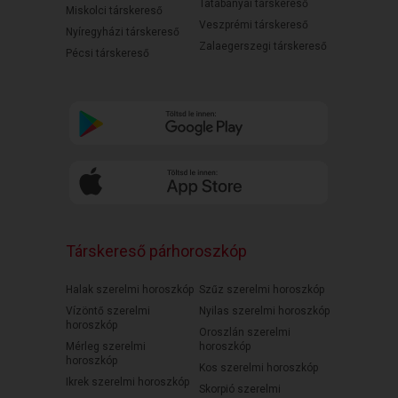
Tatabányai társkereső
Miskolci társkereső
Veszprémi társkereső
Nyíregyházi társkereső
Zalaegerszegi társkereső
Pécsi társkereső
Társkereső párhoroszkóp
Halak szerelmi horoszkóp
Szűz szerelmi horoszkóp
Vízöntő szerelmi
Nyilas szerelmi horoszkóp
horoszkóp
Oroszlán szerelmi
Mérleg szerelmi
horoszkóp
horoszkóp
Kos szerelmi horoszkóp
Ikrek szerelmi horoszkóp
Skorpió szerelmi