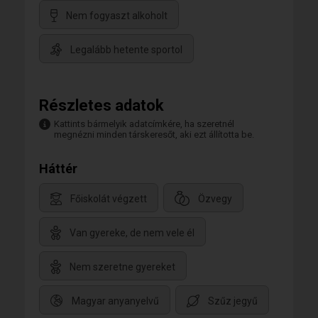
Nem fogyaszt alkoholt
Legalább hetente sportol
Részletes adatok
Kattints bármelyik adatcímkére, ha szeretnél
megnézni minden társkeresőt, aki ezt állította be.
Háttér
Főiskolát végzett
Özvegy
Van gyereke, de nem vele él
Nem szeretne gyereket
Magyar anyanyelvű
Szűz jegyű