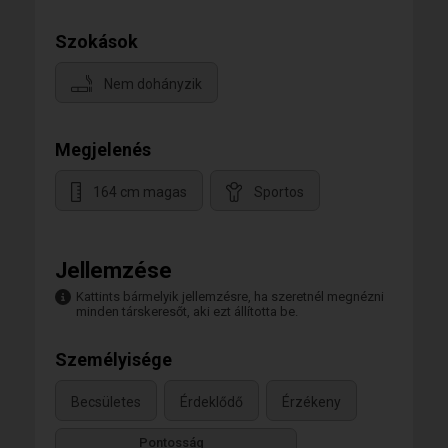
Szokások
Nem dohányzik
Megjelenés
164 cm magas
Sportos
Jellemzése
Kattints bármelyik jellemzésre, ha szeretnél megnézni
minden társkeresőt, aki ezt állította be.
Személyisége
Becsületes
Érdeklődő
Érzékeny
Pontosság