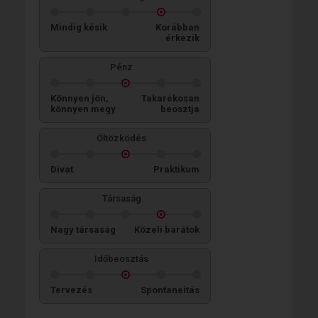
Mindig késik
Korábban
érkezik
Pénz
Könnyen jön,
Takarékosan
könnyen megy
beosztja
Öltözködés
Divat
Praktikum
Társaság
Nagy társaság
Közeli barátok
Időbeosztás
Tervezés
Spontaneitás