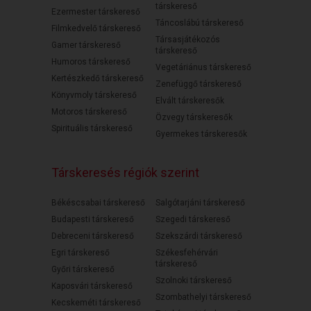
társkereső
Ezermester társkereső
Táncoslábú társkereső
Filmkedvelő társkereső
Társasjátékozós
Gamer társkereső
társkereső
Humoros társkereső
Vegetáriánus társkereső
Kertészkedő társkereső
Zenefüggő társkereső
Könyvmoly társkereső
Elvált társkeresők
Motoros társkereső
Özvegy társkeresők
Spirituális társkereső
Gyermekes társkeresők
Társkeresés régiók szerint
Békéscsabai társkereső
Salgótarjáni társkereső
Budapesti társkereső
Szegedi társkereső
Debreceni társkereső
Szekszárdi társkereső
Egri társkereső
Székesfehérvári
társkereső
Győri társkereső
Szolnoki társkereső
Kaposvári társkereső
Szombathelyi társkereső
Kecskeméti társkereső