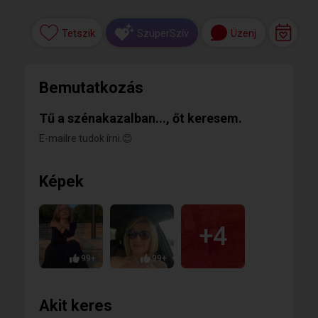
Tetszik
Üzenj
SzuperSzív
Bemutatkozás
Tű a szénakazalban..., őt keresem.
E-mailre tudok írni.😊
Képek
+4
99+
99+
Akit keres