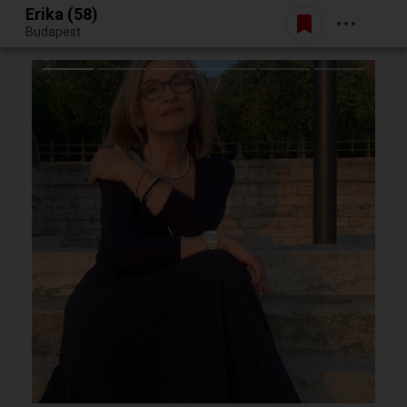
Erika (58)
Belépés
Budapest
Egy jó randiból bármi lehet.