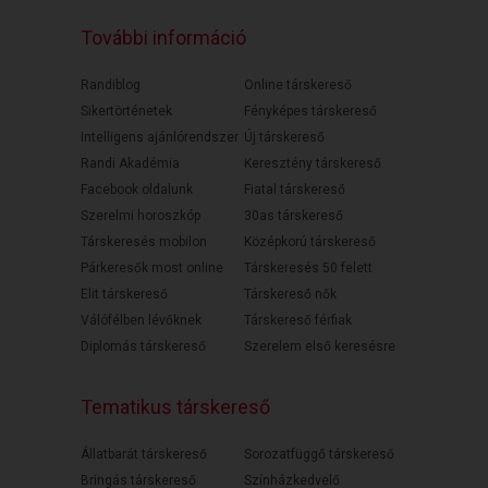
További információ
Randiblog
Online társkereső
Sikertörténetek
Fényképes társkereső
Intelligens ajánlórendszer
Új társkereső
Randi Akadémia
Keresztény társkereső
Facebook oldalunk
Fiatal társkereső
Szerelmi horoszkóp
30as társkereső
Társkeresés mobilon
Középkorú társkereső
Párkeresők most online
Társkeresés 50 felett
Elit társkereső
Társkereső nők
Válófélben lévőknek
Társkereső férfiak
Diplomás társkereső
Szerelem első keresésre
Tematikus társkereső
Állatbarát társkereső
Sorozatfüggő társkereső
Bringás társkereső
Színházkedvelő