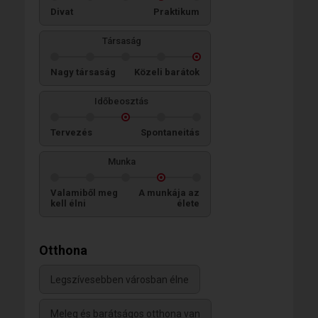
Divat
Praktikum
Társaság
Nagy társaság
Közeli barátok
Időbeosztás
Tervezés
Spontaneitás
Munka
Valamiből meg
A munkája az
kell élni
élete
Otthona
Legszívesebben városban élne
Meleg és barátságos otthona van