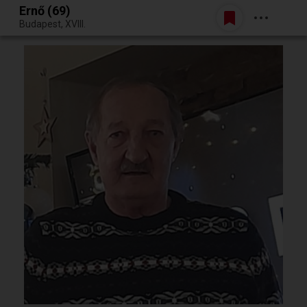
Ernő (69)
Belépés
Budapest, XVIII.
Egy jó randiból bármi lehet.