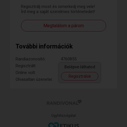
Regisztrálj most és ismerkedj meg vele!
Írd meg a saját szerelmes történetedet!
Megtalálom a párom
További információk
Randiazonosító:
4760855
Regisztrált:
Belépve láthatod
Online volt:
Regisztrálok
Olvasatlan üzenetei:
Ügyfélszolgálat