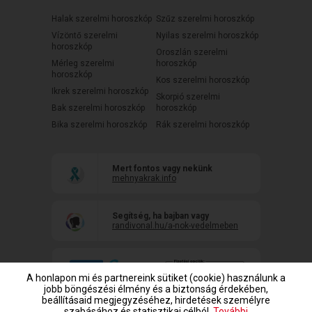
Halak szerelmi horoszkóp
Szűz szerelmi horoszkóp
Vízöntő szerelmi
Nyilas szerelmi horoszkóp
horoszkóp
Oroszlán szerelmi
Mérleg szerelmi
horoszkóp
horoszkóp
Kos szerelmi horoszkóp
Ikrek szerelmi horoszkóp
Skorpió szerelmi
Bak szerelmi horoszkóp
horoszkóp
Bika szerelmi horoszkóp
Rák szerelmi horoszkóp
Mert fontos vagy nekünk
mehnyakrak.info
Segítség, ha bajban vagy
randivonal.hu/a-nok-vedelmeben
A honlapon mi és partnereink sütiket (cookie) használunk a
jobb böngészési élmény és a biztonság érdekében,
beállításaid megjegyzéséhez, hirdetések személyre
szabásához és statisztikai célból.
További