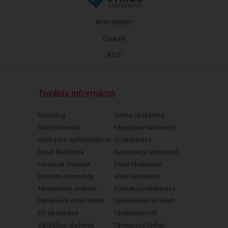
Adatvédelem
Cookiek
ÁSZF
További információ
Randiblog
Online társkereső
Sikertörténetek
Fényképes társkereső
Intelligens ajánlórendszer
Új társkereső
Randi Akadémia
Keresztény társkereső
Facebook oldalunk
Fiatal társkereső
Szerelmi horoszkóp
30as társkereső
Társkeresés mobilon
Középkorú társkereső
Párkeresők most online
Társkeresés 50 felett
Elit társkereső
Társkereső nők
Válófélben lévőknek
Társkereső férfiak