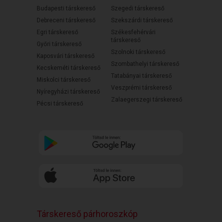
Budapesti társkereső
Szegedi társkereső
Debreceni társkereső
Szekszárdi társkereső
Egri társkereső
Székesfehérvári
társkereső
Győri társkereső
Szolnoki társkereső
Kaposvári társkereső
Szombathelyi társkereső
Kecskeméti társkereső
Tatabányai társkereső
Miskolci társkereső
Veszprémi társkereső
Nyíregyházi társkereső
Zalaegerszegi társkereső
Pécsi társkereső
Társkereső párhoroszkóp