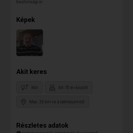
bisztonsági ör
Képek
Akit keres
Nőt
60-70 év között
Max. 35 km-re a lakhelyemtől
Részletes adatok