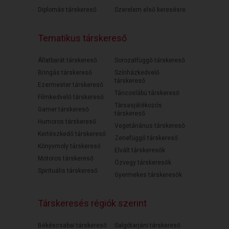
Diplomás társkereső
Szerelem első keresésre
Tematikus társkereső
Állatbarát társkereső
Sorozatfüggő társkereső
Bringás társkereső
Színházkedvelő
társkereső
Ezermester társkereső
Táncoslábú társkereső
Filmkedvelő társkereső
Társasjátékozós
Gamer társkereső
társkereső
Humoros társkereső
Vegetáriánus társkereső
Kertészkedő társkereső
Zenefüggő társkereső
Könyvmoly társkereső
Elvált társkeresők
Motoros társkereső
Özvegy társkeresők
Spirituális társkereső
Gyermekes társkeresők
Társkeresés régiók szerint
Békéscsabai társkereső
Salgótarjáni társkereső