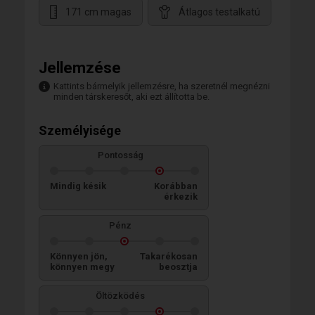
171 cm magas
Átlagos testalkatú
Jellemzése
Kattints bármelyik jellemzésre, ha szeretnél megnézni
minden társkeresőt, aki ezt állította be.
Személyisége
Pontosság
Mindig késik
Korábban
érkezik
Pénz
Könnyen jön,
Takarékosan
könnyen megy
beosztja
Öltözködés