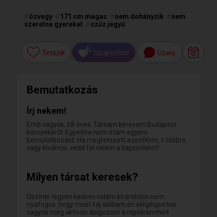
#
özvegy
#
171 cm magas
#
nem dohányzik
#
nem
szeretne gyereket
#
szűz jegyű
Tetszik
Üzenj
SzuperSzív
Bemutatkozás
Írj nekem!
Ernő vagyok, 68 éves. Társam keresem Budapest
környékéről. Egyelőre nem írtam egyéni
bemutatkozást. Ha megtetszett a profilom, s többre
vagy kíváncsi, vedd fel velem a kapcsolatot!
Milyen társat keresek?
Öszinte legyen kedves vidám kirándulos nem
nyafogos ,hogy most fáj alábam én elégésportos
vagyok még aktivan dolgozom a reptéren mint