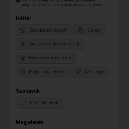
Kattints bármelyik adatcímkére, ha szeretnél
megnézni minden társkeresőt, aki ezt állította be.
Háttér
Középiskolát végzett
Özvegy
Van gyereke, de nem vele él
Nem szeretne gyereket
Magyar anyanyelvű
Szűz jegyű
Szokások
Nem dohányzik
Megjelenés