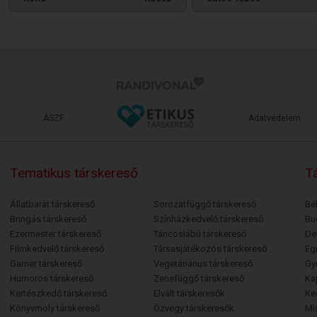
ÁSZF
Adatvédelem
Tematikus társkereső
Tá
Állatbarát társkereső
Sorozatfüggő társkereső
Bé
Bringás társkereső
Színházkedvelő társkereső
Bu
Ezermester társkereső
Táncoslábú társkereső
De
Filmkedvelő társkereső
Társasjátékozós társkereső
Egr
Gamer társkereső
Vegetáriánus társkereső
Gy
Humoros társkereső
Zenefüggő társkereső
Ka
Kertészkedő társkereső
Elvált társkeresők
Ke
Könyvmoly társkereső
Özvegy társkeresők
Mi