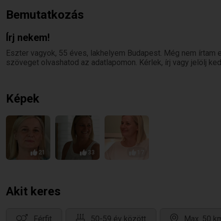
Bemutatkozás
Írj nekem!
Eszter vagyok, 55 éves, lakhelyem Budapest. Még nem írtam e
szöveget olvashatod az adatlapomon. Kérlek, írj vagy jelölj k
Képek
21
33
17
Akit keres
Férfit
50-59 év között
Max. 50 km