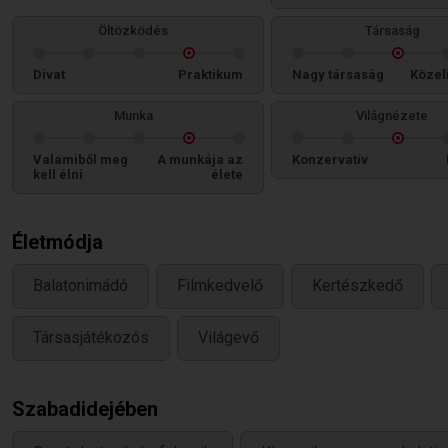
Öltözködés
Társaság
Divat
Praktikum
Nagy társaság
Közel
Munka
Világnézete
Valamiből meg
A munkája az
Konzervatív
kell élni
élete
Életmódja
Balatonimádó
Filmkedvelő
Kertészkedő
Társasjátékozós
Világevő
Szabadidejében