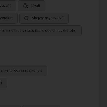
vezető
Elvált
yereket
Magyar anyanyelvű
ai katolikus vallású (hisz, de nem gyakorolja)
anként fogyaszt alkoholt
t)