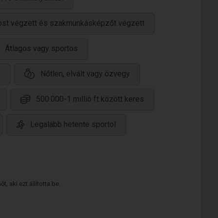
ánost végzett és szakmunkásképzőt végzett
Átlagos vagy sportos
ő
Nőtlen, elvált vagy özvegy
500.000-1 millió ft között keres
Legalább hetente sportol
 aki ezt állította be.