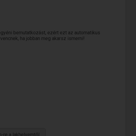
gyéni bemutatkozást, ezért ezt az automatikus
edvencnek, ha jobban meg akarsz ismerni!
-re a lakhelyemtől