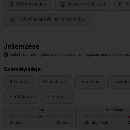
166 cm magas
Átlagos testalkatú
S
Tetoválásai: neki nincs, elutasítja
Jellemzése
Kattints bármelyik jellemzésre, ha szeretnél megnézni minden társkeresőt,
Személyisége
Állatbarát
Becsületes
Érzékeny
Figyel
Segítőkész
Szétszórt
Humor
Pontosság
Vicces
Komoly
Mindig késik
K