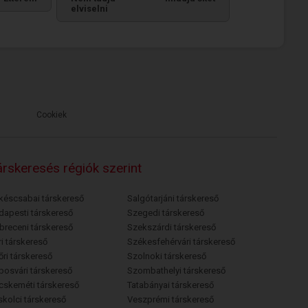
elviselni
Cookiek
rskeresés régiók szerint
késcsabai társkereső
Salgótarjáni társkereső
dapesti társkereső
Szegedi társkereső
breceni társkereső
Szekszárdi társkereső
i társkereső
Székesfehérvári társkereső
őri társkereső
Szolnoki társkereső
posvári társkereső
Szombathelyi társkereső
cskeméti társkereső
Tatabányai társkereső
skolci társkereső
Veszprémi társkereső