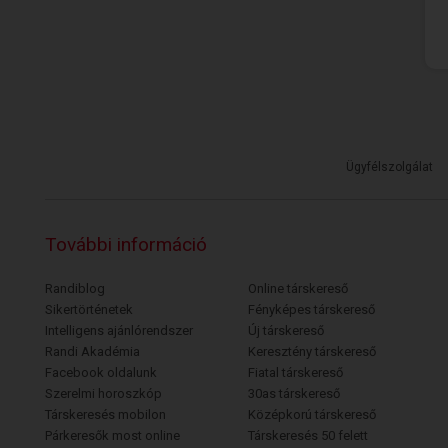
Ügyfélszolgálat
További információ
Randiblog
Online társkereső
Sikertörténetek
Fényképes társkereső
Intelligens ajánlórendszer
Új társkereső
Randi Akadémia
Keresztény társkereső
Facebook oldalunk
Fiatal társkereső
Szerelmi horoszkóp
30as társkereső
Társkeresés mobilon
Középkorú társkereső
Párkeresők most online
Társkeresés 50 felett