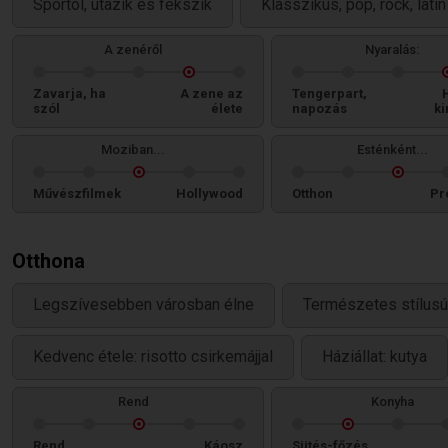
Sportol, utazik és fekszik
Klasszikus, pop, rock, lati
A zenéről
Nyaralás:
Zavarja, ha
A zene az
Tengerpart,
szól
élete
napozás
ki
Moziban...
Esténként...
Művészfilmek
Hollywood
Otthon
Pr
Otthona
Legszívesebben városban élne
Természetes stílusú
Kedvenc étele: risotto csirkemájjal
Háziállat: kutya
Rend
Konyha
Rend
Káosz
Sütés-főzés