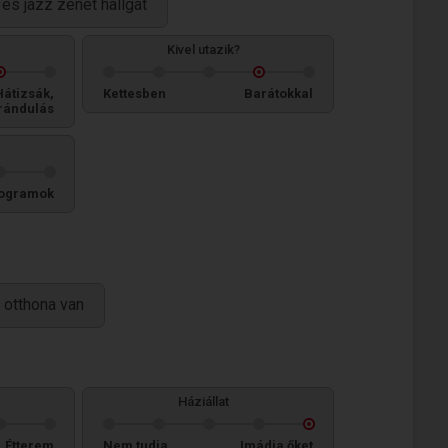
n és jazz zenét hallgat
Kivel utazik?
Hátizsák,
Kettesben
Barátokkal
rándulás
ogramok
 otthona van
Háziállat
Étterem
Nem tudja
Imádja őket