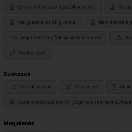
Egyetemet végzett (gazdálkodás kar)
Közép
Van gyereke, és félig vele él
Nem szeretne g
Angol, német és francia nyelven beszél
Róm
Mérleg jegyű
Szokások
Nem dohányzik
Mindenevő
Alkalm
Hetente többször sportol (Jóga/torna és harcművésze
Megjelenés