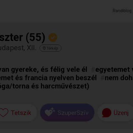
Randiblog
szter (55)
dapest, XII.
Térkép
van gyereke, és félig vele él
#
egyetemet 
met és francia nyelven beszél
#
nem doh
jóga/torna és harcművészet)
Tetszik
SzuperSzív
Üzenj