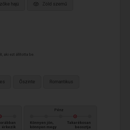
zőke hajú
Zöld szemű
 aki ezt állította be.
mes
Őszinte
Romantikus
Pénz
orábban
Könnyen jön,
Takarékosan
érkezik
könnyen megy
beosztja