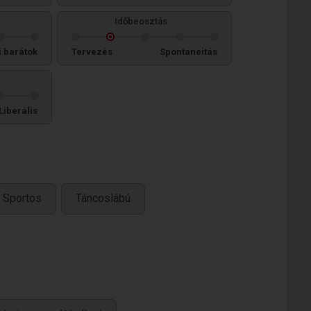
Időbeosztás
i barátok
Tervezés
Spontaneitás
Liberális
Sportos
Táncoslábú