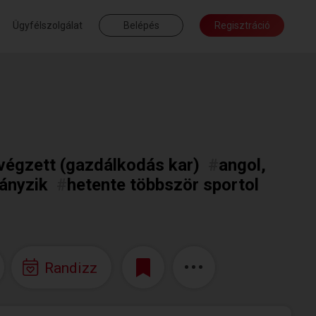
Ügyfélszolgálat
Belépés
Regisztráció
végzett (gazdálkodás kar)
#
angol,
ányzik
#
hetente többször sportol
Randizz