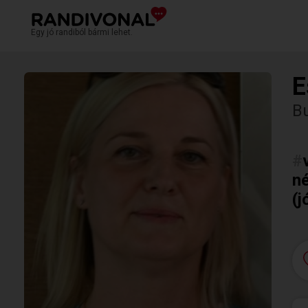
Egy jó randiból bármi lehet.
E
Bu
#
né
(