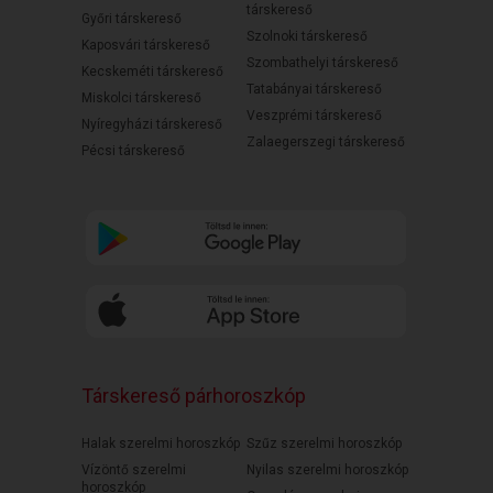
társkereső
Győri társkereső
Szolnoki társkereső
Kaposvári társkereső
Szombathelyi társkereső
Kecskeméti társkereső
Tatabányai társkereső
Miskolci társkereső
Veszprémi társkereső
Nyíregyházi társkereső
Zalaegerszegi társkereső
Pécsi társkereső
Társkereső párhoroszkóp
Halak szerelmi horoszkóp
Szűz szerelmi horoszkóp
Vízöntő szerelmi
Nyilas szerelmi horoszkóp
horoszkóp