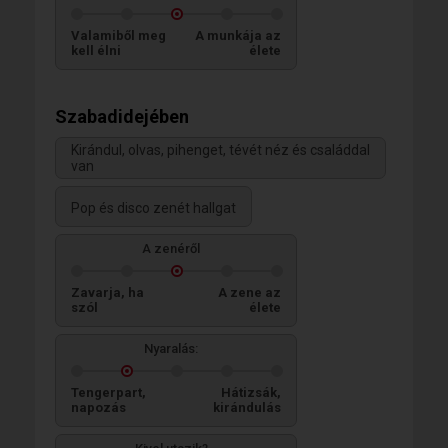
Valamiből meg
A munkája az
kell élni
élete
Szabadidejében
Kirándul, olvas, pihenget, tévét néz és családdal
van
Pop és disco zenét hallgat
A zenéről
Zavarja, ha
A zene az
szól
élete
Nyaralás:
Tengerpart,
Hátizsák,
napozás
kirándulás