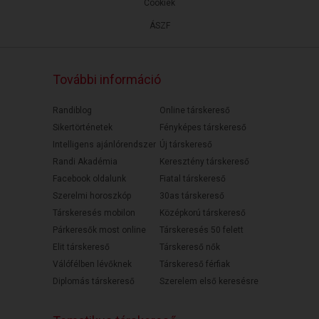
Cookiek
ÁSZF
További információ
Randiblog
Online társkereső
Sikertörténetek
Fényképes társkereső
Intelligens ajánlórendszer
Új társkereső
Randi Akadémia
Keresztény társkereső
Facebook oldalunk
Fiatal társkereső
Szerelmi horoszkóp
30as társkereső
Társkeresés mobilon
Középkorú társkereső
Párkeresők most online
Társkeresés 50 felett
Elit társkereső
Társkereső nők
Válófélben lévőknek
Társkereső férfiak
Diplomás társkereső
Szerelem első keresésre