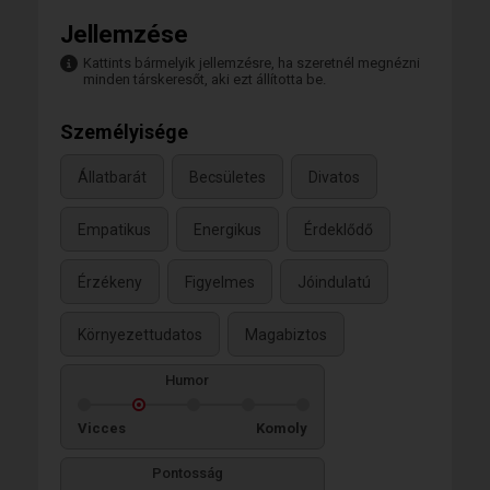
Imádja az állatokat!😊
Jellemzése
Legyen saját véleménye,saját gondolatai!
Kattints bármelyik jellemzésre, ha szeretnél megnézni
minden társkeresőt, aki ezt állította be.
Személyisége
Állatbarát
Becsületes
Divatos
Empatikus
Energikus
Érdeklődő
Érzékeny
Figyelmes
Jóindulatú
Környezettudatos
Magabiztos
Humor
Vicces
Komoly
Pontosság