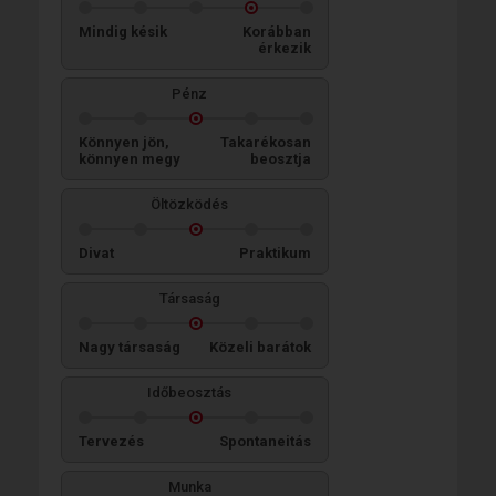
Mindig késik
Korábban
érkezik
Pénz
Könnyen jön,
Takarékosan
könnyen megy
beosztja
Öltözködés
Divat
Praktikum
Társaság
Nagy társaság
Közeli barátok
Időbeosztás
Tervezés
Spontaneitás
Munka