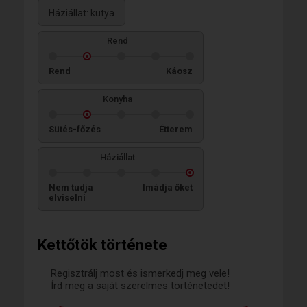
Háziállat: kutya
Rend
Rend
Káosz
Konyha
Sütés-főzés
Étterem
Háziállat
Nem tudja
Imádja őket
elviselni
Kettőtök története
Regisztrálj most és ismerkedj meg vele!
Írd meg a saját szerelmes történetedet!