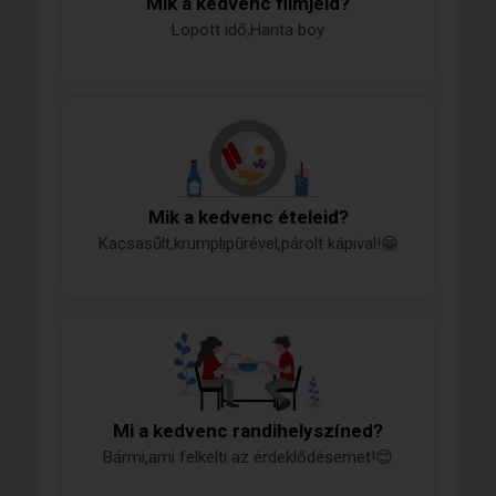
Mik a kedvenc filmjeid?
Lopott idő,Hanta boy
Mik a kedvenc ételeid?
Kacsasűlt,krumplipűrével,párolt kápival!😁
Mi a kedvenc randihelyszíned?
Bármi,ami felkelti az érdeklődésemet!😊