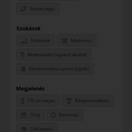
Skorpió jegyű
Szokások
Dohányzik
Mindenevő
Alkalmanként fogyaszt alkoholt
Rendszertelenül sportol (Egyéb)
Megjelenés
170 cm magas
Átlagos testalkatú
72 kg
Barna hajú
Zöld szemű