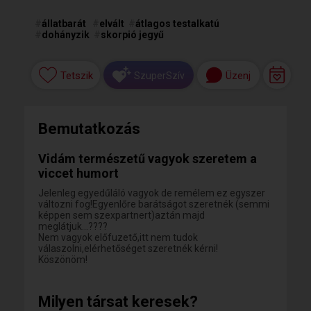
#
állatbarát
#
elvált
#
átlagos testalkatú
#
dohányzik
#
skorpió jegyű
Tetszik
Üzenj
SzuperSzív
Bemutatkozás
Vidám természetű vagyok szeretem a
viccet humort
Jelenleg egyedűláló vagyok de remélem ez egyszer
változni fog!Egyenlőre barátságot szeretnék (semmi
képpen sem szexpartnert)aztán majd
meglátjuk...????
Nem vagyok előfuzető,itt nem tudok
válaszolni,elérhetőséget szeretnék kérni!
Köszönöm!
Milyen társat keresek?