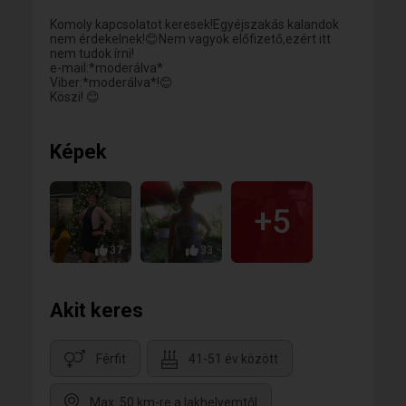
Komoly kapcsolatot keresek!Egyéjszakás kalandok
nem érdekelnek!😊Nem vagyok előfizető,ezért itt
nem tudok írni!
e-mail:*moderálva*
Viber:*moderálva*!😊
Köszi! 😊
Képek
+5
37
33
Akit keres
Férfit
41-51 év között
Max. 50 km-re a lakhelyemtől