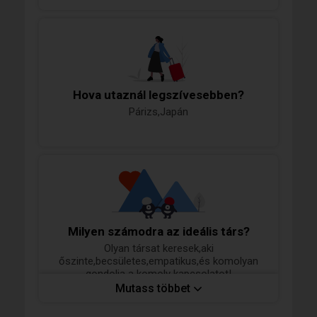
Hova utaznál legszívesebben?
Párizs,Japán
Milyen számodra az ideális társ?
Olyan társat keresek,aki
őszinte,becsületes,empatikus,és komolyan
gondolja a komoly kapcsolatot!
Legyen humoros,pasi legyen,de ne legyen
Mutass többet
erőszakos!
Ja!