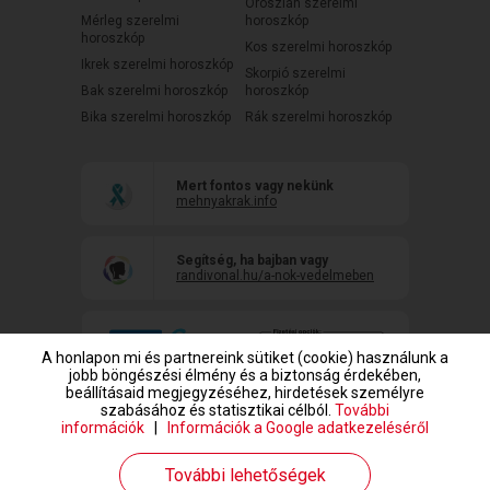
Oroszlán szerelmi
Mérleg szerelmi
horoszkóp
horoszkóp
Kos szerelmi horoszkóp
Ikrek szerelmi horoszkóp
Skorpió szerelmi
Bak szerelmi horoszkóp
horoszkóp
Bika szerelmi horoszkóp
Rák szerelmi horoszkóp
Mert fontos vagy nekünk
mehnyakrak.info
Segítség, ha bajban vagy
randivonal.hu/a-nok-vedelmeben
A honlapon mi és partnereink sütiket (cookie) használunk a
jobb böngészési élmény és a biztonság érdekében,
beállításaid megjegyzéséhez, hirdetések személyre
szabásához és statisztikai célból.
További
információk
|
Információk a Google adatkezeléséről
www.randivonal.hu © Copyright 1999-2026 Dating Central Europe Zrt.
További lehetőségek