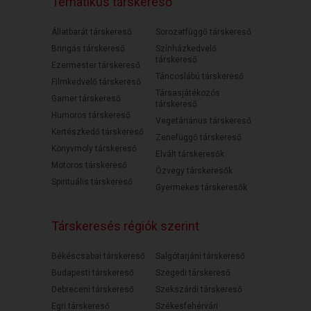
Tematikus társkereső
Állatbarát társkereső
Sorozatfüggő társkereső
Bringás társkereső
Színházkedvelő
társkereső
Ezermester társkereső
Táncoslábú társkereső
Filmkedvelő társkereső
Társasjátékozós
Gamer társkereső
társkereső
Humoros társkereső
Vegetáriánus társkereső
Kertészkedő társkereső
Zenefüggő társkereső
Könyvmoly társkereső
Elvált társkeresők
Motoros társkereső
Özvegy társkeresők
Spirituális társkereső
Gyermekes társkeresők
Társkeresés régiók szerint
Békéscsabai társkereső
Salgótarjáni társkereső
Budapesti társkereső
Szegedi társkereső
Debreceni társkereső
Szekszárdi társkereső
Egri társkereső
Székesfehérvári