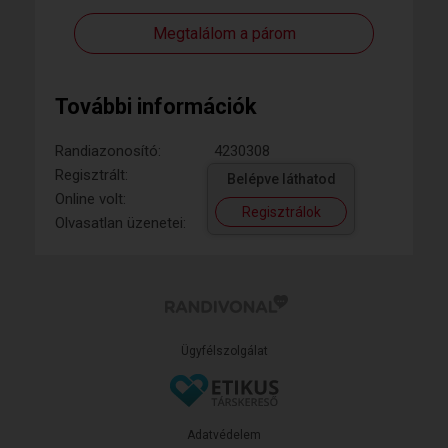
Megtalálom a párom
További információk
Randiazonosító:
4230308
Regisztrált:
Belépve láthatod
Online volt:
Regisztrálok
Olvasatlan üzenetei:
Ügyfélszolgálat
Adatvédelem