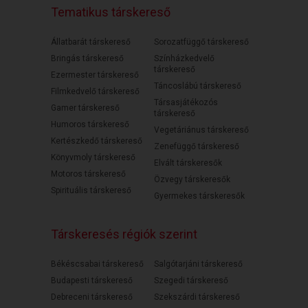
Tematikus társkereső
Állatbarát társkereső
Sorozatfüggő társkereső
Bringás társkereső
Színházkedvelő
társkereső
Ezermester társkereső
Táncoslábú társkereső
Filmkedvelő társkereső
Társasjátékozós
Gamer társkereső
társkereső
Humoros társkereső
Vegetáriánus társkereső
Kertészkedő társkereső
Zenefüggő társkereső
Könyvmoly társkereső
Elvált társkeresők
Motoros társkereső
Özvegy társkeresők
Spirituális társkereső
Gyermekes társkeresők
Társkeresés régiók szerint
Békéscsabai társkereső
Salgótarjáni társkereső
Budapesti társkereső
Szegedi társkereső
Debreceni társkereső
Szekszárdi társkereső