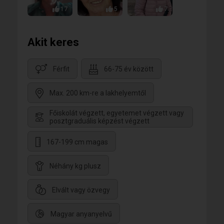
17
5
7
Akit keres
Férfit
66-75 év között
Max. 200 km-re a lakhelyemtől
Főiskolát végzett, egyetemet végzett vagy
posztgraduális képzést végzett
167-199 cm magas
Néhány kg plusz
Elvált vagy özvegy
Magyar anyanyelvű