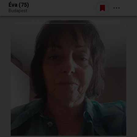
Éva (75)
Belépés
Budapest
Egy jó randiból bármi lehet.