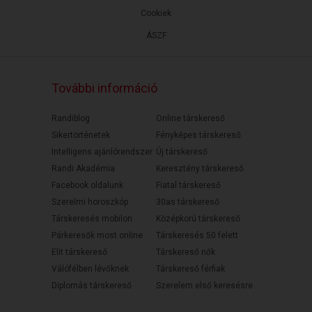
Cookiek
ÁSZF
További információ
Randiblog
Online társkereső
Sikertörténetek
Fényképes társkereső
Intelligens ajánlórendszer
Új társkereső
Randi Akadémia
Keresztény társkereső
Facebook oldalunk
Fiatal társkereső
Szerelmi horoszkóp
30as társkereső
Társkeresés mobilon
Középkorú társkereső
Párkeresők most online
Társkeresés 50 felett
Elit társkereső
Társkereső nők
Válófélben lévőknek
Társkereső férfiak
Diplomás társkereső
Szerelem első keresésre