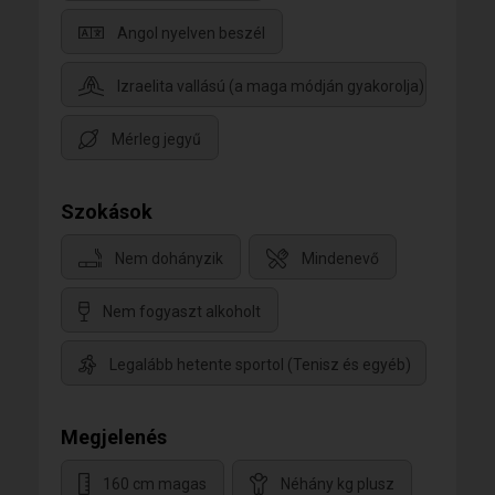
Angol nyelven beszél
Izraelita vallású (a maga módján gyakorolja)
Mérleg jegyű
Szokások
Nem dohányzik
Mindenevő
Nem fogyaszt alkoholt
Legalább hetente sportol (Tenisz és egyéb)
Megjelenés
160 cm magas
Néhány kg plusz