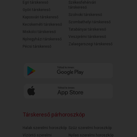
Egri társkereső
Székesfehérvári
társkereső
Győri társkereső
Szolnoki társkereső
Kaposvári társkereső
Szombathelyi társkereső
Kecskeméti társkereső
Tatabányai társkereső
Miskolci társkereső
Veszprémi társkereső
Nyíregyházi társkereső
Zalaegerszegi társkereső
Pécsi társkereső
Társkereső párhoroszkóp
Halak szerelmi horoszkóp
Szűz szerelmi horoszkóp
Vízöntő szerelmi
Nyilas szerelmi horoszkóp