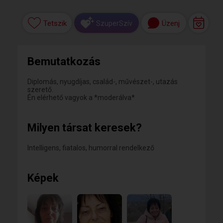
Tetszik
Üzenj
SzuperSzív
Bemutatkozás
Diplomás, nyugdíjas, család-, művészet-, utazás
szerető.
Én elérhető vagyok a *moderálva*
Milyen társat keresek?
Intelligens, fiatalos, humorral rendelkező
Képek