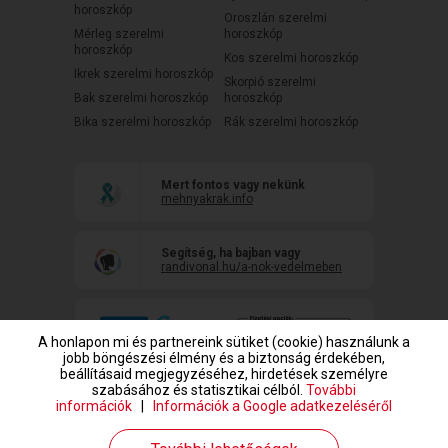
horoszkóp
Oroszlán szerelmi
Mérleg szerelmi
horoszkóp
horoszkóp
Kos szerelmi horoszkóp
Ikrek szerelmi horoszkóp
Skorpió szerelmi
Bak szerelmi horoszkóp
horoszkóp
Bika szerelmi horoszkóp
Rák szerelmi horoszkóp
Mert fontos vagy nekünk
mehnyakrak.info
Segítség, ha bajban vagy
randivonal.hu/a-nok-vedelmeben
A honlapon mi és partnereink sütiket (cookie) használunk a
jobb böngészési élmény és a biztonság érdekében,
beállításaid megjegyzéséhez, hirdetések személyre
szabásához és statisztikai célból.
További
információk
|
Információk a Google adatkezeléséről
www.randivonal.hu © Copyright 1999-2026 Dating Central Europe Zrt.