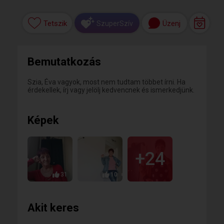
Tetszik
Üzenj
SzuperSzív
Bemutatkozás
Szia, Éva vagyok, most nem tudtam többet írni. Ha
érdekellek, írj vagy jelölj kedvencnek és ismerkedjünk.
Képek
+24
31
10
Akit keres