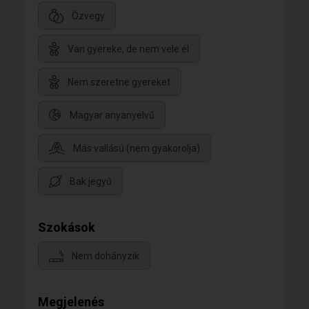
Özvegy
Van gyereke, de nem vele él
Nem szeretne gyereket
Magyar anyanyelvű
Más vallású (nem gyakorolja)
Bak jegyű
Szokások
Nem dohányzik
Megjelenés