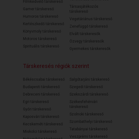
Filmkedvelő társkereső
Társasjátékozós
Gamer társkereső
társkereső
Humoros társkereső
Vegetáriánus társkereső
Kertészkedő társkereső
Zenefüggő társkereső
Könyvmoly társkereső
Elvált társkeresők
Motoros társkereső
Özvegy társkeresők
Spirituális társkereső
Gyermekes társkeresők
Társkeresés régiók szerint
Békéscsabai társkereső
Salgótarjáni társkereső
Budapesti társkereső
Szegedi társkereső
Debreceni társkereső
Szekszárdi társkereső
Egri társkereső
Székesfehérvári
társkereső
Győri társkereső
Szolnoki társkereső
Kaposvári társkereső
Szombathelyi társkereső
Kecskeméti társkereső
Tatabányai társkereső
Miskolci társkereső
Veszprémi társkereső