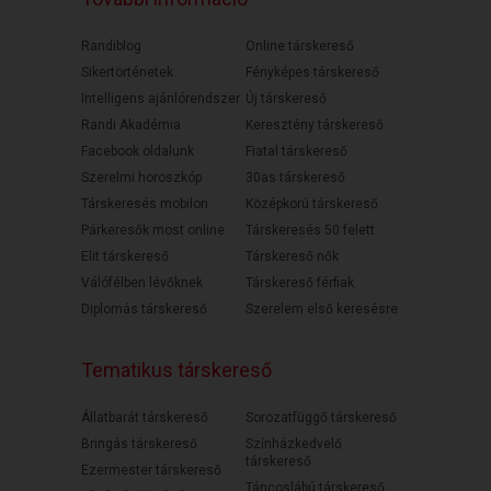
Randiblog
Online társkereső
Sikertörténetek
Fényképes társkereső
Intelligens ajánlórendszer
Új társkereső
Randi Akadémia
Keresztény társkereső
Facebook oldalunk
Fiatal társkereső
Szerelmi horoszkóp
30as társkereső
Társkeresés mobilon
Középkorú társkereső
Párkeresők most online
Társkeresés 50 felett
Elit társkereső
Társkereső nők
Válófélben lévőknek
Társkereső férfiak
Diplomás társkereső
Szerelem első keresésre
Tematikus társkereső
Állatbarát társkereső
Sorozatfüggő társkereső
Bringás társkereső
Színházkedvelő
társkereső
Ezermester társkereső
Táncoslábú társkereső