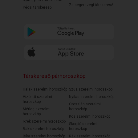
Nyíregyházi társkereső
Zalaegerszegi társkereső
Pécsi társkereső
Társkereső párhoroszkóp
Halak szerelmi horoszkóp
Szűz szerelmi horoszkóp
Vízöntő szerelmi
Nyilas szerelmi horoszkóp
horoszkóp
Oroszlán szerelmi
Mérleg szerelmi
horoszkóp
horoszkóp
Kos szerelmi horoszkóp
Ikrek szerelmi horoszkóp
Skorpió szerelmi
Bak szerelmi horoszkóp
horoszkóp
Bika szerelmi horoszkóp
Rák szerelmi horoszkóp