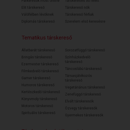
Párkeresők most online
Társkeresés 50 felett
Elit társkereső
Társkereső nők
Válófélben lévőknek
Társkereső férfiak
Diplomás társkereső
Szerelem első keresésre
Tematikus társkereső
Állatbarát társkereső
Sorozatfüggő társkereső
Bringás társkereső
Színházkedvelő
társkereső
Ezermester társkereső
Táncoslábú társkereső
Filmkedvelő társkereső
Társasjátékozós
Gamer társkereső
társkereső
Humoros társkereső
Vegetáriánus társkereső
Kertészkedő társkereső
Zenefüggő társkereső
Könyvmoly társkereső
Elvált társkeresők
Motoros társkereső
Özvegy társkeresők
Spirituális társkereső
Gyermekes társkeresők