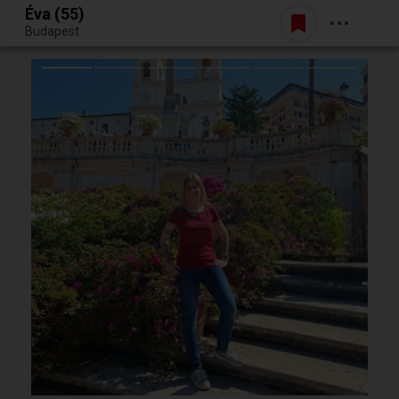
Éva (55)
Belépés
Budapest
Egy jó randiból bármi lehet.