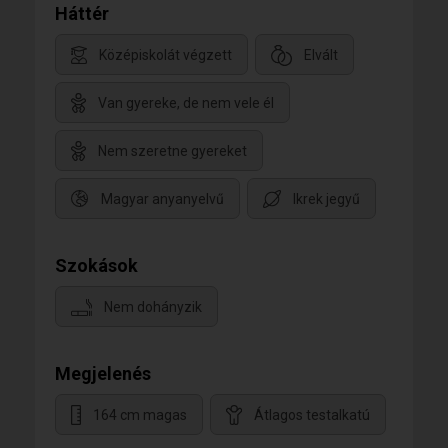
Háttér
Középiskolát végzett
Elvált
Van gyereke, de nem vele él
Nem szeretne gyereket
Magyar anyanyelvű
Ikrek jegyű
Szokások
Nem dohányzik
Megjelenés
164 cm magas
Átlagos testalkatú