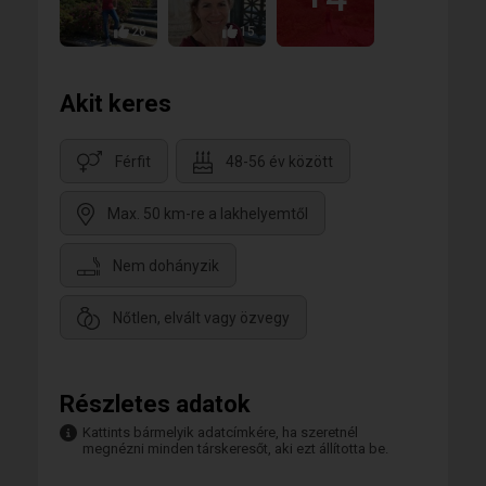
26
15
Akit keres
Férfit
48-56 év között
Max. 50 km-re a lakhelyemtől
Nem dohányzik
Nőtlen, elvált vagy özvegy
Részletes adatok
Kattints bármelyik adatcímkére, ha szeretnél
megnézni minden társkeresőt, aki ezt állította be.