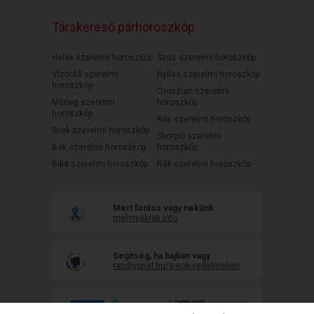
Társkereső párhoroszkóp
Halak szerelmi horoszkóp
Szűz szerelmi horoszkóp
Vízöntő szerelmi
Nyilas szerelmi horoszkóp
horoszkóp
Oroszlán szerelmi
Mérleg szerelmi
horoszkóp
horoszkóp
Kos szerelmi horoszkóp
Ikrek szerelmi horoszkóp
Skorpió szerelmi
Bak szerelmi horoszkóp
horoszkóp
Bika szerelmi horoszkóp
Rák szerelmi horoszkóp
Mert fontos vagy nekünk
mehnyakrak.info
Segítség, ha bajban vagy
randivonal.hu/a-nok-vedelmeben