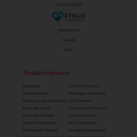
Ügyfélszolgálat
Adatvédelem
Cookiek
ÁSZF
További információ
Randiblog
Online társkereső
Sikertörténetek
Fényképes társkereső
Intelligens ajánlórendszer
Új társkereső
Randi Akadémia
Keresztény társkereső
Facebook oldalunk
Fiatal társkereső
Szerelmi horoszkóp
30as társkereső
Társkeresés mobilon
Középkorú társkereső