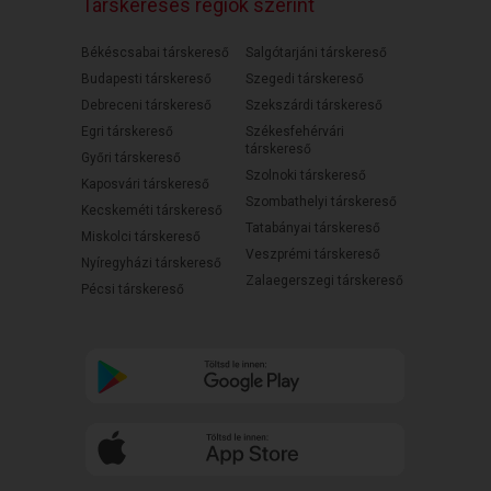
Társkeresés régiók szerint
Békéscsabai társkereső
Salgótarjáni társkereső
Budapesti társkereső
Szegedi társkereső
Debreceni társkereső
Szekszárdi társkereső
Egri társkereső
Székesfehérvári
társkereső
Győri társkereső
Szolnoki társkereső
Kaposvári társkereső
Szombathelyi társkereső
Kecskeméti társkereső
Tatabányai társkereső
Miskolci társkereső
Veszprémi társkereső
Nyíregyházi társkereső
Zalaegerszegi társkereső
Pécsi társkereső