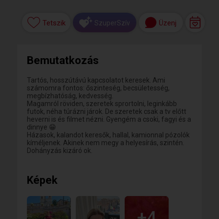
Tetszik
Üzenj
SzuperSzív
Bemutatkozás
Tartós, hosszútávú kapcsolatot keresek. Ami
számomra fontos: őszinteség, becsületesség,
megbízhatóság, kedvesség.
Magamról röviden, szeretek sprortolni, leginkább
futok, néha túrázni járok. De szeretek csak a tv előtt
heverni is és filmet nézni. Gyengém a csoki, fagyi és a
dinnye 😁
Házasok, kalandot keresők, hallal, kamionnal pózolók
kíméljenek. Akinek nem megy a helyesírás, szintén.
Dohányzás kizáró ok.
Képek
+4