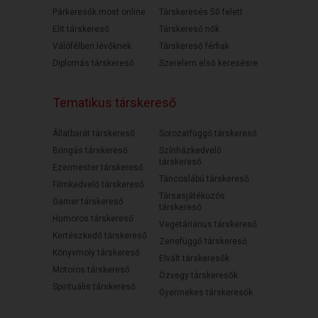
Párkeresők most online
Társkeresés 50 felett
Elit társkereső
Társkereső nők
Válófélben lévőknek
Társkereső férfiak
Diplomás társkereső
Szerelem első keresésre
Tematikus társkereső
Állatbarát társkereső
Sorozatfüggő társkereső
Bringás társkereső
Színházkedvelő
társkereső
Ezermester társkereső
Táncoslábú társkereső
Filmkedvelő társkereső
Társasjátékozós
Gamer társkereső
társkereső
Humoros társkereső
Vegetáriánus társkereső
Kertészkedő társkereső
Zenefüggő társkereső
Könyvmoly társkereső
Elvált társkeresők
Motoros társkereső
Özvegy társkeresők
Spirituális társkereső
Gyermekes társkeresők