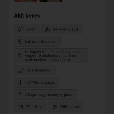
Akit keres
Férfit
64-74 év között
Lakhelye: Budapest
Ne legyen 8 általánosnál kevesebbet
végzett, 8 általánost végzett és
szakmunkásképzőt végzett
Nem dohányzik
172-194 cm magas
Átlagos vagy néhány kg plusz
75-118 kg
Zöld szemű