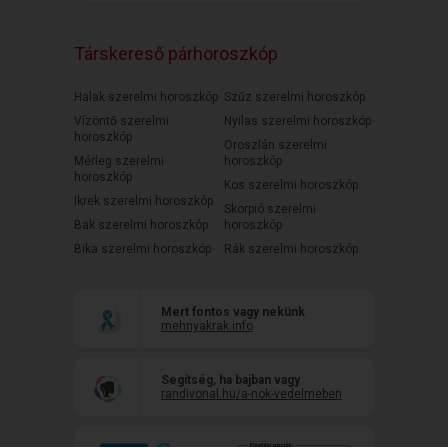
Társkereső párhoroszkóp
Halak szerelmi horoszkóp
Szűz szerelmi horoszkóp
Vízöntő szerelmi
Nyilas szerelmi horoszkóp
horoszkóp
Oroszlán szerelmi
Mérleg szerelmi
horoszkóp
horoszkóp
Kos szerelmi horoszkóp
Ikrek szerelmi horoszkóp
Skorpió szerelmi
Bak szerelmi horoszkóp
horoszkóp
Bika szerelmi horoszkóp
Rák szerelmi horoszkóp
Mert fontos vagy nekünk
mehnyakrak.info
Segítség, ha bajban vagy
randivonal.hu/a-nok-vedelmeben