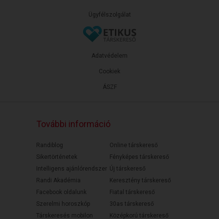
Ügyfélszolgálat
Adatvédelem
Cookiek
ÁSZF
További információ
Randiblog
Online társkereső
Sikertörténetek
Fényképes társkereső
Intelligens ajánlórendszer
Új társkereső
Randi Akadémia
Keresztény társkereső
Facebook oldalunk
Fiatal társkereső
Szerelmi horoszkóp
30as társkereső
Társkeresés mobilon
Középkorú társkereső