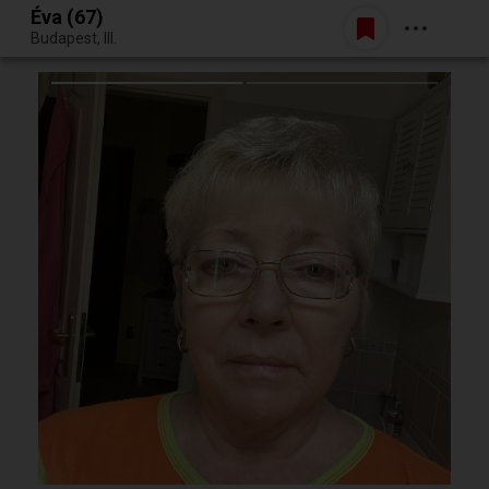
Éva (67)
Belépés
Budapest, III.
Egy jó randiból bármi lehet.