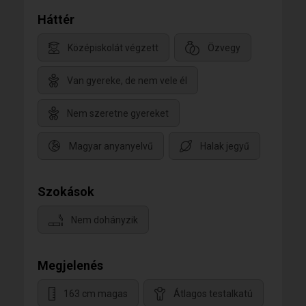
Háttér
Középiskolát végzett
Özvegy
Van gyereke, de nem vele él
Nem szeretne gyereket
Magyar anyanyelvű
Halak jegyű
Szokások
Nem dohányzik
Megjelenés
163 cm magas
Átlagos testalkatú