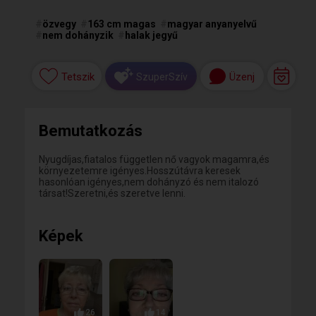
#
özvegy
#
163 cm magas
#
magyar anyanyelvű
#
nem dohányzik
#
halak jegyű
Tetszik
Üzenj
SzuperSzív
Bemutatkozás
Nyugdíjas,fiatalos független nő vagyok magamra,és
környezetemre igényes.Hosszútávra keresek
hasonlóan igényes,nem dohányzó és nem italozó
társat!Szeretni,és szeretve lenni.
Képek
26
14