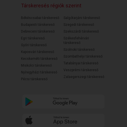
Társkeresés régiók szerint
Békéscsabai társkereső
Salgótarjáni társkereső
Budapesti társkereső
Szegedi társkereső
Debreceni társkereső
Szekszárdi társkereső
Egri társkereső
Székesfehérvári
társkereső
Győri társkereső
Szolnoki társkereső
Kaposvári társkereső
Szombathelyi társkereső
Kecskeméti társkereső
Tatabányai társkereső
Miskolci társkereső
Veszprémi társkereső
Nyíregyházi társkereső
Zalaegerszegi társkereső
Pécsi társkereső