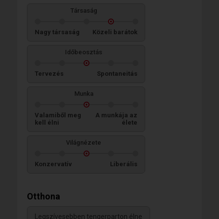
Társaság
Nagy társaság
Közeli barátok
Időbeosztás
Tervezés
Spontaneitás
Munka
Valamiből meg
A munkája az
kell élni
élete
Világnézete
Konzervatív
Liberális
Otthona
Legszívesebben tengerparton élne