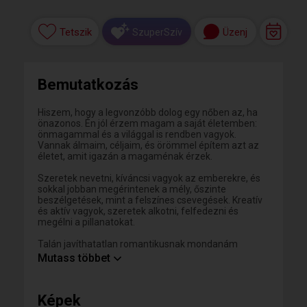
Tetszik
Üzenj
SzuperSzív
Bemutatkozás
Hiszem, hogy a legvonzóbb dolog egy nőben az, ha
önazonos. Én jól érzem magam a saját életemben:
önmagammal és a világgal is rendben vagyok.
Vannak álmaim, céljaim, és örömmel építem azt az
életet, amit igazán a magaménak érzek.
Szeretek nevetni, kíváncsi vagyok az emberekre, és
sokkal jobban megérintenek a mély, őszinte
beszélgetések, mint a felszínes csevegések. Kreatív
és aktív vagyok, szeretek alkotni, felfedezni és
megélni a pillanatokat.
Talán javíthatatlan romantikusnak mondanám
magam, mert még mindig hiszek abban, hogy létezik
Mutass többet
olyan kapcsolat, ahol két ember nem elvesz
egymásból, hanem hozzátesz a másik életéhez.
Egyedül is teljes az életem, mégis úgy gondolom,
Képek
hogy a megfelelő társsal mindketten többé