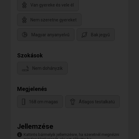
Van gyereke és vele él
Nem szeretne gyereket
Magyar anyanyelvű
Bak jegyű
Szokások
Nem dohányzik
Megjelenés
168 cm magas
Átlagos testalkatú
Jellemzése
Kattints bármelyik jellemzésre, ha szeretnél megnézni