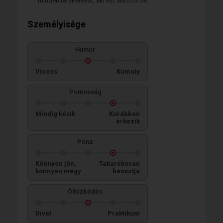
minden társkeresőt, aki ezt állította be.
Személyisége
Humor
Vicces
Komoly
Pontosság
Mindig késik
Korábban
érkezik
Pénz
Könnyen jön,
Takarékosan
könnyen megy
beosztja
Öltözködés
Divat
Praktikum