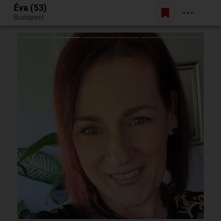
Éva (53)
Belépés
Budapest
Egy jó randiból bármi lehet.