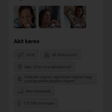
válhatunk.
Ha valaki közel kerül hozzám, mélyen és őszintén
tudok szeretni. Egy olyan férfit keresek, aki mellett
természetes lehet a közelség, a nevetés, az
összetartozás és az a csend is, amikor szavak nélkül
is értjük egymást.
78
55
41
Keresek valakit, akivel őszintén, hazugságok,
csúsztatás, álarc nélkül tudjuk magunkat jól érezni
egymás társaságában.
Akit keres
Szerintem akkor működik egy kapcsolat ha meg
tudjuk egymást nevettetni, jókat tudunk beszélgetni,
ha a szemedbe nézek akkor elveszek és ha átölelsz
Férfit
48-58 év között
megremeg a lábam!
Max. 20 km-re a lakhelyemtől
Főiskolát végzett, egyetemet végzett vagy
posztgraduális képzést végzett
Nem dohányzik
172-185 cm magas