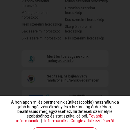
Vízöntő szerelmi
Nyilas szerelmi horoszkóp
horoszkóp
Oroszlán szerelmi
Mérleg szerelmi
horoszkóp
horoszkóp
Kos szerelmi horoszkóp
Ikrek szerelmi horoszkóp
Skorpió szerelmi
Bak szerelmi horoszkóp
horoszkóp
Bika szerelmi horoszkóp
Rák szerelmi horoszkóp
Mert fontos vagy nekünk
mehnyakrak.info
Segítség, ha bajban vagy
randivonal.hu/a-nok-vedelmeben
A honlapon mi és partnereink sütiket (cookie) használunk a
jobb böngészési élmény és a biztonság érdekében,
beállításaid megjegyzéséhez, hirdetések személyre
szabásához és statisztikai célból.
További
információk
|
Információk a Google adatkezeléséről