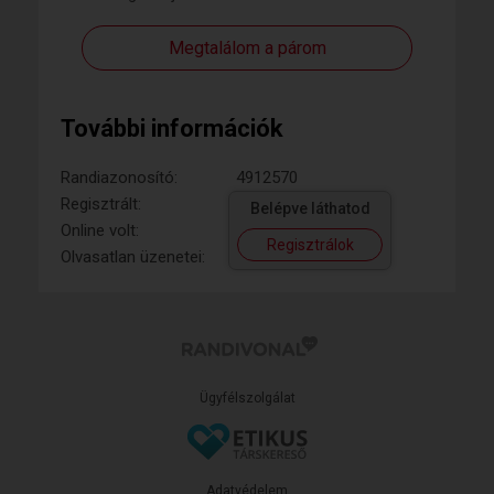
Megtalálom a párom
További információk
Randiazonosító:
4912570
Regisztrált:
Belépve láthatod
Online volt:
Regisztrálok
Olvasatlan üzenetei:
Ügyfélszolgálat
Adatvédelem