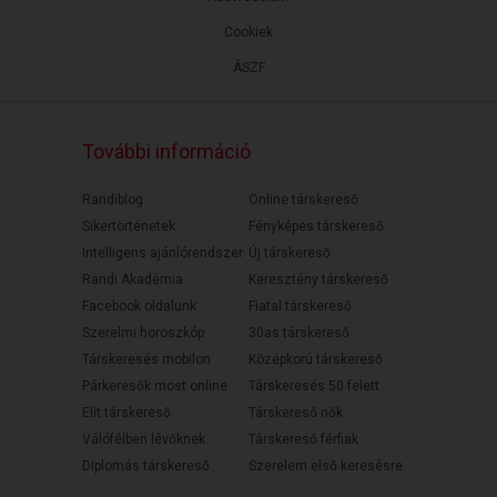
Cookiek
ÁSZF
További információ
Randiblog
Online társkereső
Sikertörténetek
Fényképes társkereső
Intelligens ajánlórendszer
Új társkereső
Randi Akadémia
Keresztény társkereső
Facebook oldalunk
Fiatal társkereső
Szerelmi horoszkóp
30as társkereső
Társkeresés mobilon
Középkorú társkereső
Párkeresők most online
Társkeresés 50 felett
Elit társkereső
Társkereső nők
Válófélben lévőknek
Társkereső férfiak
Diplomás társkereső
Szerelem első keresésre