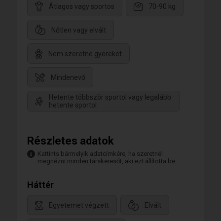
Átlagos vagy sportos
70-90 kg
Nőtlen vagy elvált
Nem szeretne gyereket
Mindenevő
Hetente többször sportol vagy legalább
hetente sportol
Részletes adatok
Kattints bármelyik adatcímkére, ha szeretnél
megnézni minden társkeresőt, aki ezt állította be.
Háttér
Egyetemet végzett
Elvált