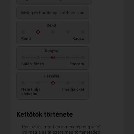
Meleg és barátságos otthona van
Rend
Rend
Káosz
Konyha
Sütés-főzés
Étterem
Háziállat
Nem tudja
Imádja őket
elviselni
Kettőtök története
Regisztrálj most és ismerkedj meg vele!
Írd meg a saját szerelmes történetedet!