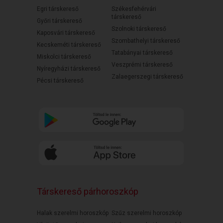
Egri társkereső
Székesfehérvári
társkereső
Győri társkereső
Szolnoki társkereső
Kaposvári társkereső
Szombathelyi társkereső
Kecskeméti társkereső
Tatabányai társkereső
Miskolci társkereső
Veszprémi társkereső
Nyíregyházi társkereső
Zalaegerszegi társkereső
Pécsi társkereső
Társkereső párhoroszkóp
Halak szerelmi horoszkóp
Szűz szerelmi horoszkóp