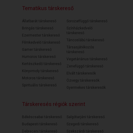
Tematikus társkereső
Állatbarát társkereső
Sorozatfüggő társkereső
Bringás társkereső
Színházkedvelő
társkereső
Ezermester társkereső
Táncoslábú társkereső
Filmkedvelő társkereső
Társasjátékozós
Gamer társkereső
társkereső
Humoros társkereső
Vegetáriánus társkereső
Kertészkedő társkereső
Zenefüggő társkereső
Könyvmoly társkereső
Elvált társkeresők
Motoros társkereső
Özvegy társkeresők
Spirituális társkereső
Gyermekes társkeresők
Társkeresés régiók szerint
Békéscsabai társkereső
Salgótarjáni társkereső
Budapesti társkereső
Szegedi társkereső
Debreceni társkereső
Szekszárdi társkereső