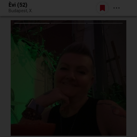
Èvi (52)
Belépés
Budapest, X.
Egy jó randiból bármi lehet.