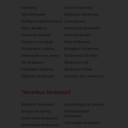
Randiblog
Online társkereső
Sikertörténetek
Fényképes társkereső
Intelligens ajánlórendszer
Új társkereső
Randi Akadémia
Keresztény társkereső
Facebook oldalunk
Fiatal társkereső
Szerelmi horoszkóp
30as társkereső
Társkeresés mobilon
Középkorú társkereső
Párkeresők most online
Társkeresés 50 felett
Elit társkereső
Társkereső nők
Válófélben lévőknek
Társkereső férfiak
Diplomás társkereső
Szerelem első keresésre
Tematikus társkereső
Állatbarát társkereső
Sorozatfüggő társkereső
Bringás társkereső
Színházkedvelő
társkereső
Ezermester társkereső
Táncoslábú társkereső
Filmkedvelő társkereső