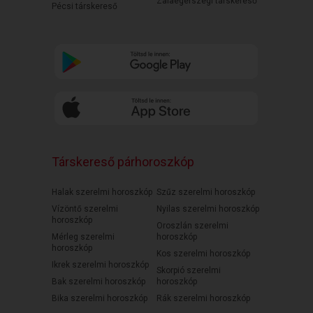
Zalaegerszegi társkereső
Pécsi társkereső
Társkereső párhoroszkóp
Halak szerelmi horoszkóp
Szűz szerelmi horoszkóp
Vízöntő szerelmi
Nyilas szerelmi horoszkóp
horoszkóp
Oroszlán szerelmi
Mérleg szerelmi
horoszkóp
horoszkóp
Kos szerelmi horoszkóp
Ikrek szerelmi horoszkóp
Skorpió szerelmi
Bak szerelmi horoszkóp
horoszkóp
Bika szerelmi horoszkóp
Rák szerelmi horoszkóp