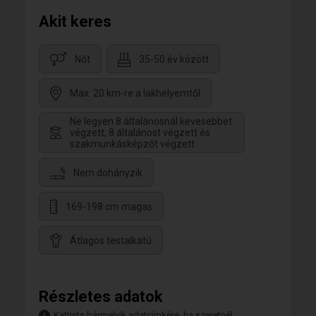
Akit keres
Nőt
35-50 év között
Max. 20 km-re a lakhelyemtől
Ne legyen 8 általánosnál kevesebbet
végzett, 8 általánost végzett és
szakmunkásképzőt végzett
Nem dohányzik
169-198 cm magas
Átlagos testalkatú
Részletes adatok
Kattints bármelyik adatcímkére, ha szeretnél