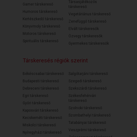
Társasjátékozós
Gamer társkereső
társkereső
Humoros társkereső
Vegetáriánus társkereső
Kertészkedő társkereső
Zenefüggő társkereső
Könyvmoly társkereső
Elvált társkeresők
Motoros társkereső
Özvegy társkeresők
Spirituális társkereső
Gyermekes társkeresők
Társkeresés régiók szerint
Békéscsabai társkereső
Salgótarjáni társkereső
Budapesti társkereső
Szegedi társkereső
Debreceni társkereső
Szekszárdi társkereső
Egri társkereső
Székesfehérvári
társkereső
Győri társkereső
Szolnoki társkereső
Kaposvári társkereső
Szombathelyi társkereső
Kecskeméti társkereső
Tatabányai társkereső
Miskolci társkereső
Veszprémi társkereső
Nyíregyházi társkereső