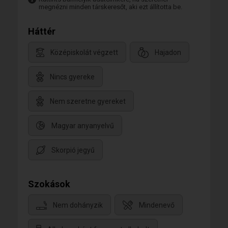
megnézni minden társkeresőt, aki ezt állította be.
Háttér
Középiskolát végzett
Hajadon
Nincs gyereke
Nem szeretne gyereket
Magyar anyanyelvű
Skorpió jegyű
Szokások
Nem dohányzik
Mindenevő