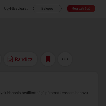
Ügyfélszolgálat
Belépés
Regisztráció
Randizz
agyok.Hasonló beállítottságú páromat keresem hosszú