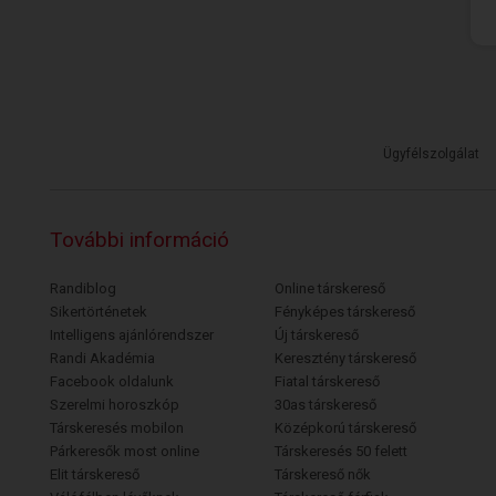
Ügyfélszolgálat
További információ
Randiblog
Online társkereső
Sikertörténetek
Fényképes társkereső
Intelligens ajánlórendszer
Új társkereső
Randi Akadémia
Keresztény társkereső
Facebook oldalunk
Fiatal társkereső
Szerelmi horoszkóp
30as társkereső
Társkeresés mobilon
Középkorú társkereső
Párkeresők most online
Társkeresés 50 felett
Elit társkereső
Társkereső nők