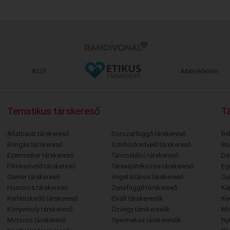
ÁSZF
Adatvédelem
Tematikus társkereső
Tá
Állatbarát társkereső
Sorozatfüggő társkereső
Bé
Bringás társkereső
Színházkedvelő társkereső
Bu
Ezermester társkereső
Táncoslábú társkereső
De
Filmkedvelő társkereső
Társasjátékozós társkereső
Egr
Gamer társkereső
Vegetáriánus társkereső
Gy
Humoros társkereső
Zenefüggő társkereső
Ka
Kertészkedő társkereső
Elvált társkeresők
Ke
Könyvmoly társkereső
Özvegy társkeresők
Mi
Motoros társkereső
Gyermekes társkeresők
Ny