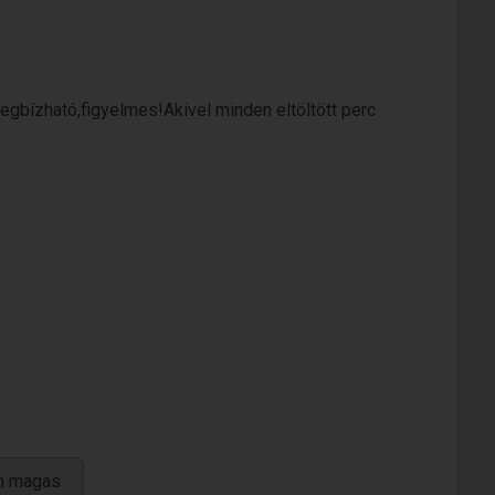
megbízható,figyelmes!Akivel minden eltöltött perc
m magas