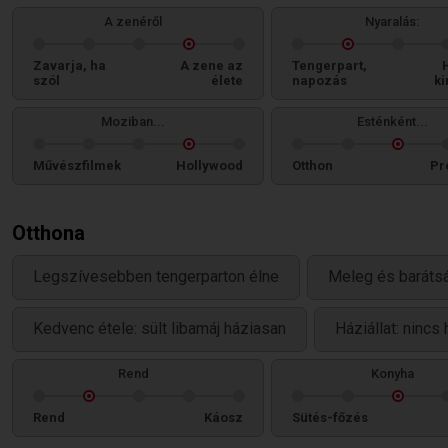
A zenéről
Nyaralás:
Zavarja, ha
A zene az
Tengerpart,
szól
élete
napozás
ki
Moziban...
Esténként...
Művészfilmek
Hollywood
Otthon
Pr
Otthona
Legszívesebben tengerparton élne
Meleg és baráts
Kedvenc étele: sült libamáj háziasan
Háziállat: nincs
Rend
Konyha
Rend
Káosz
Sütés-főzés