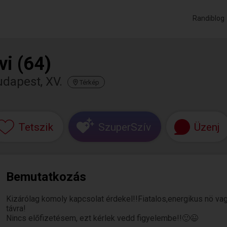
Randiblog
vi (64)
dapest, XV.
Térkép
Tetszik
SzuperSzív
Üzenj
Bemutatkozás
Kizárólag komoly kapcsolat érdekel!!Fiatalos,energikus nö v
távra!
Nincs előfizetésem, ezt kérlek vedd figyelembe!!🙂😉