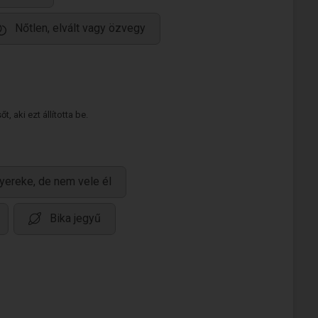
Nőtlen, elvált vagy özvegy
 aki ezt állította be.
yereke, de nem vele él
Bika jegyű