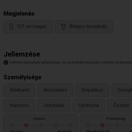
Megjelenés
157 cm magas
Átlagos testalkatú
Jellemzése
Kattints bármelyik jellemzésre, ha szeretnél megnézni minden társkeresőt,
Személyisége
Állatbarát
Becsületes
Empatikus
Energi
Humoros
Jóindulatú
Optimista
Őszinte
Humor
Pontosság
Vicces
Komoly
Mindig késik
K