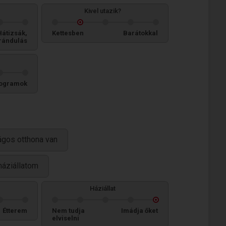
Kivel utazik?
Hátizsák,
Kettesben
Barátokkal
rándulás
ogramok
ágos otthona van
 háziállatom
Háziállat
Étterem
Nem tudja
Imádja őket
elviselni