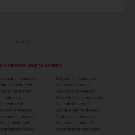
Cookiek
rskeresés régiók szerint
késcsabai társkereső
Salgótarjáni társkereső
dapesti társkereső
Szegedi társkereső
breceni társkereső
Szekszárdi társkereső
i társkereső
Székesfehérvári társkereső
őri társkereső
Szolnoki társkereső
posvári társkereső
Szombathelyi társkereső
cskeméti társkereső
Tatabányai társkereső
skolci társkereső
Veszprémi társkereső
íregyházi társkereső
Zalaegerszegi társkereső