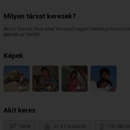
Milyen társat keresek?
Akivel hosszú távra lehet tervezni!Legyen fiatalos,jó humorú,
ajándék az élettől.
Képek
24
10
31
14
Akit keres
Férfit
51-67 év között
176-186 c