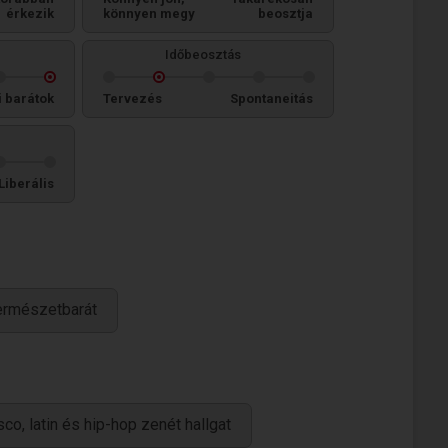
érkezik
könnyen megy
beosztja
Időbeosztás
i barátok
Tervezés
Spontaneitás
Liberális
ermészetbarát
sco, latin és hip-hop zenét hallgat