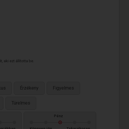
 aki ezt állította be.
kus
Érzékeny
Figyelmes
Türelmes
Pénz
orábban
Könnyen jön,
Takarékosan