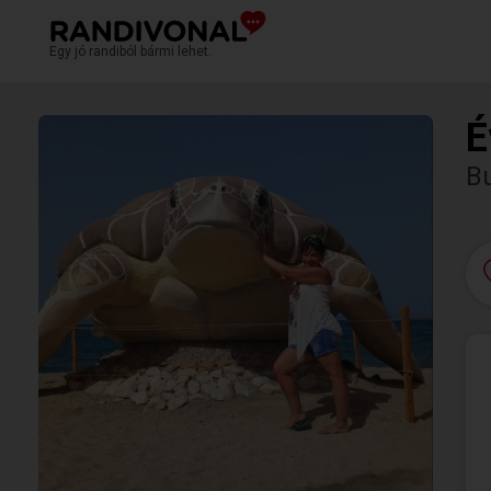
Egy jó randiból bármi lehet.
É
Bu