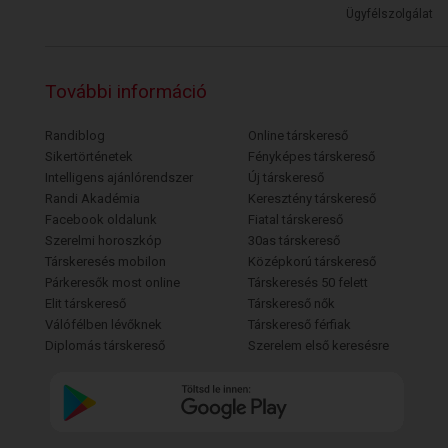
Ügyfélszolgálat
További információ
Randiblog
Online társkereső
Sikertörténetek
Fényképes társkereső
Intelligens ajánlórendszer
Új társkereső
Randi Akadémia
Keresztény társkereső
Facebook oldalunk
Fiatal társkereső
Szerelmi horoszkóp
30as társkereső
Társkeresés mobilon
Középkorú társkereső
Párkeresők most online
Társkeresés 50 felett
Elit társkereső
Társkereső nők
Válófélben lévőknek
Társkereső férfiak
Diplomás társkereső
Szerelem első keresésre