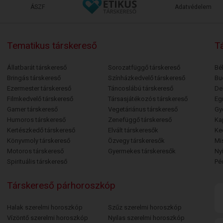
ÁSZF
Adatvédelem
Tematikus társkereső
Tá
Állatbarát társkereső
Sorozatfüggő társkereső
Bé
Bringás társkereső
Színházkedvelő társkereső
Bu
Ezermester társkereső
Táncoslábú társkereső
De
Filmkedvelő társkereső
Társasjátékozós társkereső
Egr
Gamer társkereső
Vegetáriánus társkereső
Gy
Humoros társkereső
Zenefüggő társkereső
Ka
Kertészkedő társkereső
Elvált társkeresők
Ke
Könyvmoly társkereső
Özvegy társkeresők
Mi
Motoros társkereső
Gyermekes társkeresők
Ny
Spirituális társkereső
Pé
Társkereső párhoroszkóp
Halak szerelmi horoszkóp
Szűz szerelmi horoszkóp
Vízöntő szerelmi horoszkóp
Nyilas szerelmi horoszkóp