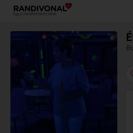
Egy jó randiból bármi lehet.
É
B