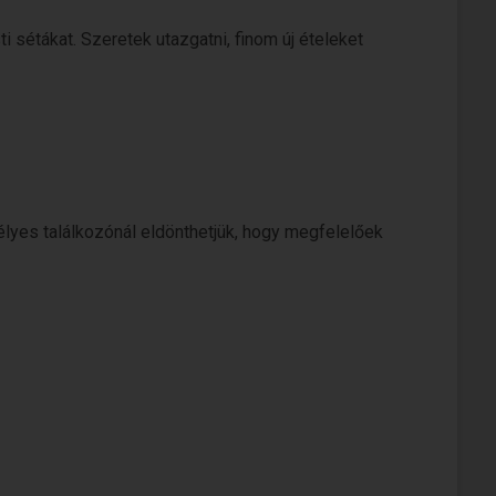
sétákat. Szeretek utazgatni, finom új ételeket
élyes találkozónál eldönthetjük, hogy megfelelőek