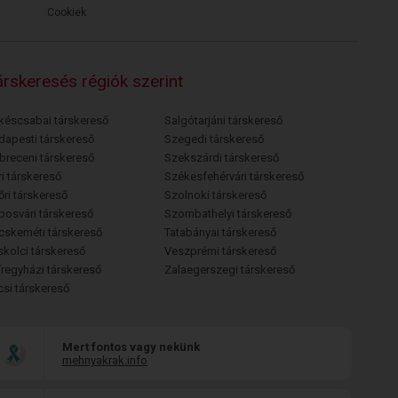
Cookiek
rskeresés régiók szerint
késcsabai társkereső
Salgótarjáni társkereső
dapesti társkereső
Szegedi társkereső
breceni társkereső
Szekszárdi társkereső
i társkereső
Székesfehérvári társkereső
őri társkereső
Szolnoki társkereső
posvári társkereső
Szombathelyi társkereső
cskeméti társkereső
Tatabányai társkereső
skolci társkereső
Veszprémi társkereső
íregyházi társkereső
Zalaegerszegi társkereső
csi társkereső
Mert fontos vagy nekünk
mehnyakrak.info