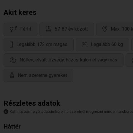
Akit keres
Férfit
57-87 év között
Max. 100 k
Legalább 172 cm magas
Legalább 60 kg
Nőtlen, elvált, özvegy, házas-külön él vagy más
Nem szeretne gyereket
Részletes adatok
Kattints bármelyik adatcímkére, ha szeretnél megnézni minden társkeresőt,
Háttér