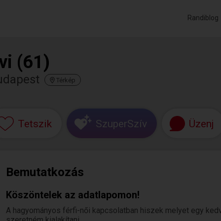
Randiblog
vi (61)
udapest
Térkép
Tetszik
SzuperSzív
Üzenj
Bemutatkozás
Köszöntelek az adatlapomon!
A hagyományos férfi-női kapcsolatban hiszek melyet egy kedv
szeretném kialakítani.