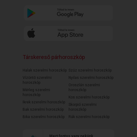
Társkereső párhoroszkóp
Halak szerelmi horoszkóp
Szűz szerelmi horoszkóp
Vízöntő szerelmi
Nyilas szerelmi horoszkóp
horoszkóp
Oroszlán szerelmi
Mérleg szerelmi
horoszkóp
horoszkóp
Kos szerelmi horoszkóp
Ikrek szerelmi horoszkóp
Skorpió szerelmi
Bak szerelmi horoszkóp
horoszkóp
Bika szerelmi horoszkóp
Rák szerelmi horoszkóp
Mert fontos vagy nekünk