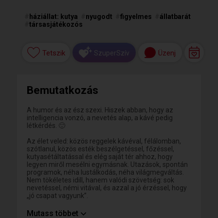
#
háziállat: kutya
#
nyugodt
#
figyelmes
#
állatbarát
#
társasjátékozós
Tetszik
Üzenj
SzuperSzív
Bemutatkozás
A humor és az ész szexi. Hiszek abban, hogy az
intelligencia vonzó, a nevetés alap, a kávé pedig
létkérdés. 🙂
Az élet veled: közös reggelek kávéval, félálomban,
szótlanul, közös esték beszélgetéssel, főzéssel,
kutyasétáltatással és elég saját tér ahhoz, hogy
legyen miről mesélni egymásnak. Utazások, spontán
programok, néha lustálkodás, néha világmegváltás.
Nem tökéletes idill, hanem valódi szövetség: sok
nevetéssel, némi vitával, és azzal a jó érzéssel, hogy
„jó csapat vagyunk”.
Ha szerinted egy jó kapcsolatban egyszerre van
Mutass többet