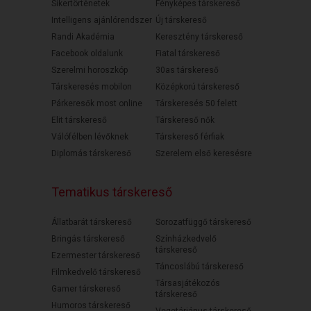
Sikertörténetek
Fényképes társkereső
Intelligens ajánlórendszer
Új társkereső
Randi Akadémia
Keresztény társkereső
Facebook oldalunk
Fiatal társkereső
Szerelmi horoszkóp
30as társkereső
Társkeresés mobilon
Középkorú társkereső
Párkeresők most online
Társkeresés 50 felett
Elit társkereső
Társkereső nők
Válófélben lévőknek
Társkereső férfiak
Diplomás társkereső
Szerelem első keresésre
Tematikus társkereső
Állatbarát társkereső
Sorozatfüggő társkereső
Bringás társkereső
Színházkedvelő
társkereső
Ezermester társkereső
Táncoslábú társkereső
Filmkedvelő társkereső
Társasjátékozós
Gamer társkereső
társkereső
Humoros társkereső