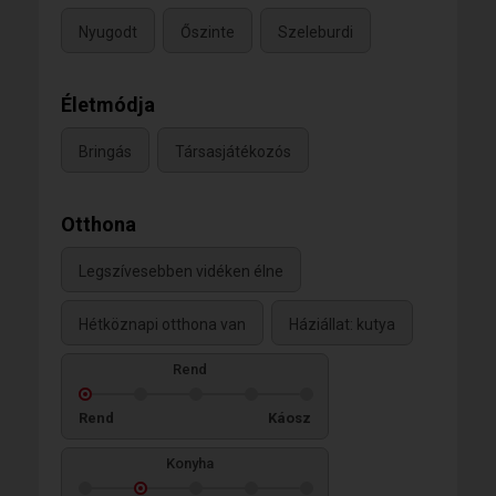
Nyugodt
Őszinte
Szeleburdi
Életmódja
Bringás
Társasjátékozós
Otthona
Legszívesebben vidéken élne
Hétköznapi otthona van
Háziállat: kutya
Rend
Rend
Káosz
Konyha