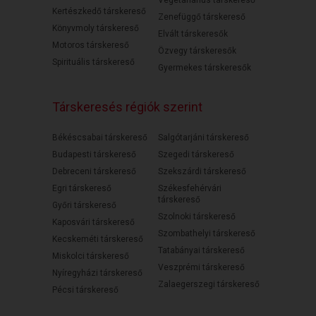
Vegetáriánus társkereső
Kertészkedő társkereső
Zenefüggő társkereső
Könyvmoly társkereső
Elvált társkeresők
Motoros társkereső
Özvegy társkeresők
Spirituális társkereső
Gyermekes társkeresők
Társkeresés régiók szerint
Békéscsabai társkereső
Salgótarjáni társkereső
Budapesti társkereső
Szegedi társkereső
Debreceni társkereső
Szekszárdi társkereső
Egri társkereső
Székesfehérvári
társkereső
Győri társkereső
Szolnoki társkereső
Kaposvári társkereső
Szombathelyi társkereső
Kecskeméti társkereső
Tatabányai társkereső
Miskolci társkereső
Veszprémi társkereső
Nyíregyházi társkereső
Zalaegerszegi társkereső
Pécsi társkereső