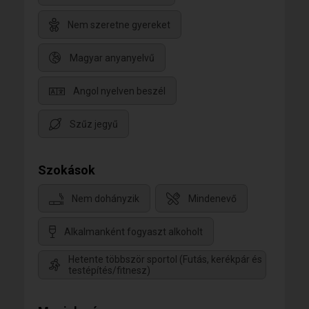
Nem szeretne gyereket
Magyar anyanyelvű
Angol nyelven beszél
Szűz jegyű
Szokások
Nem dohányzik
Mindenevő
Alkalmanként fogyaszt alkoholt
Hetente többször sportol (Futás, kerékpár és
testépítés/fitnesz)