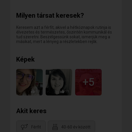
biztonság és izgalom, ha nem riadsz meg egy
határozott, gondolkodó nőtől, és szerinted egy jó
poén néha többet ér, mint egy drága vacsora – akkor
Milyen társat keresek?
érdemes írnod. 😊
Keresem azt a férfit, akivel a hétköznapok rutinja is
élvezetes és természetes, őszintén kommunikál és
tud szeretni. Beszélgessünk sokat, ismerjük meg a
másikat, mert a lényeg a részletekben rejlik.
Képek
+5
13
11
Akit keres
Férfit
40-60 év között