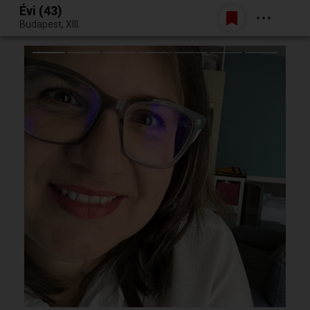
Évi (43)
Belépés
Budapest, XIII.
Egy jó randiból bármi lehet.