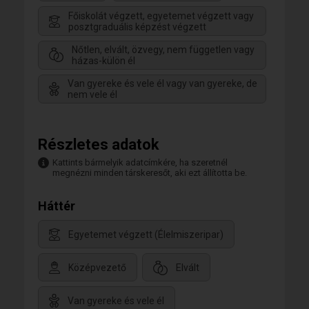
Főiskolát végzett, egyetemet végzett vagy
posztgraduális képzést végzett
Nőtlen, elvált, özvegy, nem független vagy
házas-külön él
Van gyereke és vele él vagy van gyereke, de
nem vele él
Részletes adatok
Kattints bármelyik adatcímkére, ha szeretnél
megnézni minden társkeresőt, aki ezt állította be.
Háttér
Egyetemet végzett (Élelmiszeripar)
Középvezető
Elvált
Van gyereke és vele él