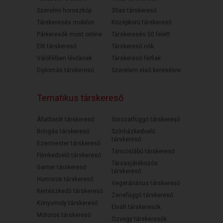
Szerelmi horoszkóp
30as társkereső
Társkeresés mobilon
Középkorú társkereső
Párkeresők most online
Társkeresés 50 felett
Elit társkereső
Társkereső nők
Válófélben lévőknek
Társkereső férfiak
Diplomás társkereső
Szerelem első keresésre
Tematikus társkereső
Állatbarát társkereső
Sorozatfüggő társkereső
Bringás társkereső
Színházkedvelő
társkereső
Ezermester társkereső
Táncoslábú társkereső
Filmkedvelő társkereső
Társasjátékozós
Gamer társkereső
társkereső
Humoros társkereső
Vegetáriánus társkereső
Kertészkedő társkereső
Zenefüggő társkereső
Könyvmoly társkereső
Elvált társkeresők
Motoros társkereső
Özvegy társkeresők