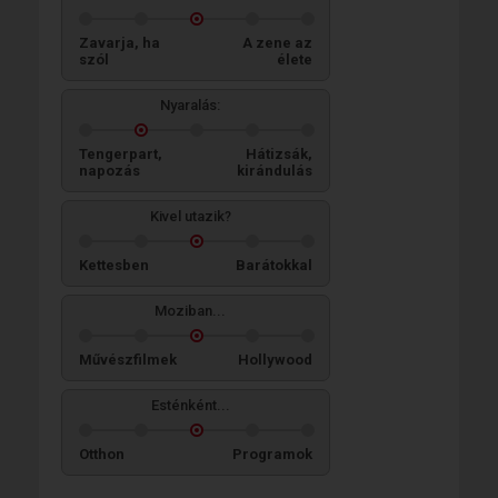
Zavarja, ha
A zene az
szól
élete
Nyaralás:
Tengerpart,
Hátizsák,
napozás
kirándulás
Kivel utazik?
Kettesben
Barátokkal
Moziban...
Művészfilmek
Hollywood
Esténként...
Otthon
Programok