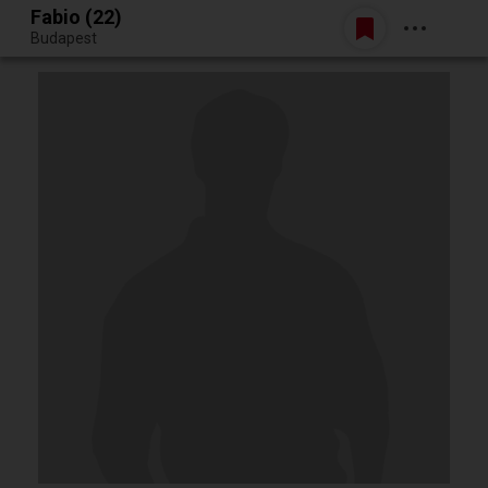
Fabio (22)
Belépés
Budapest
Egy jó randiból bármi lehet.