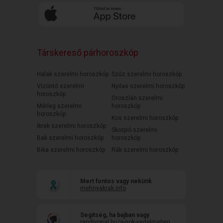
Társkereső párhoroszkóp
Halak szerelmi horoszkóp
Szűz szerelmi horoszkóp
Vízöntő szerelmi
Nyilas szerelmi horoszkóp
horoszkóp
Oroszlán szerelmi
Mérleg szerelmi
horoszkóp
horoszkóp
Kos szerelmi horoszkóp
Ikrek szerelmi horoszkóp
Skorpió szerelmi
Bak szerelmi horoszkóp
horoszkóp
Bika szerelmi horoszkóp
Rák szerelmi horoszkóp
Mert fontos vagy nekünk
mehnyakrak.info
Segítség, ha bajban vagy
randivonal.hu/a-nok-vedelmeben