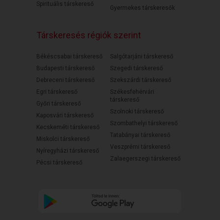
Spirituális társkereső
Gyermekes társkeresők
Társkeresés régiók szerint
Békéscsabai társkereső
Salgótarjáni társkereső
Budapesti társkereső
Szegedi társkereső
Debreceni társkereső
Szekszárdi társkereső
Egri társkereső
Székesfehérvári
társkereső
Győri társkereső
Szolnoki társkereső
Kaposvári társkereső
Szombathelyi társkereső
Kecskeméti társkereső
Tatabányai társkereső
Miskolci társkereső
Veszprémi társkereső
Nyíregyházi társkereső
Zalaegerszegi társkereső
Pécsi társkereső