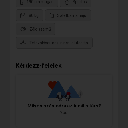
190 cm magas
Sportos
80 kg
Sötétbarna hajú
Zöld szemű
Tetoválásai: neki nincs, elutasítja
Kérdezz-felelek
Milyen számodra az ideális társ?
You.