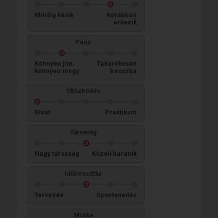
Mindig késik
Korábban
érkezik
Pénz
Könnyen jön,
Takarékosan
könnyen megy
beosztja
Öltözködés
Divat
Praktikum
Társaság
Nagy társaság
Közeli barátok
Időbeosztás
Tervezés
Spontaneitás
Munka