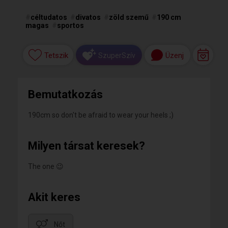
#
céltudatos
#
divatos
#
zöld szemű
#
190 cm
magas
#
sportos
Tetszik
Üzenj
SzuperSzív
Bemutatkozás
190cm so don't be afraid to wear your heels ;)
Milyen társat keresek?
The one 😉
Akit keres
Nőt