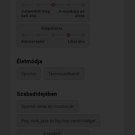
Valamiből meg
A munkája az
kell élni
élete
Világnézete
Konzervatív
Liberális
Életmódja
Sportos
Természetbarát
Szabadidejében
Sportol, olvas és moziba jár
Pop, rock, jazz és hip-hop zenét hallgat
A zenéről