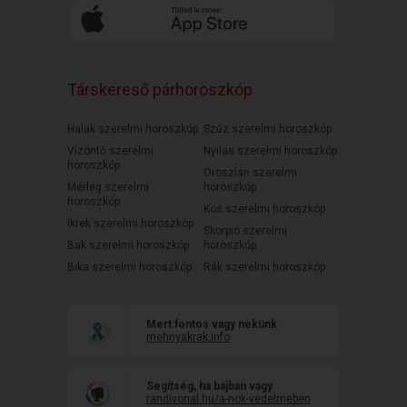
Társkereső párhoroszkóp
Halak szerelmi horoszkóp
Szűz szerelmi horoszkóp
Vízöntő szerelmi
Nyilas szerelmi horoszkóp
horoszkóp
Oroszlán szerelmi
Mérleg szerelmi
horoszkóp
horoszkóp
Kos szerelmi horoszkóp
Ikrek szerelmi horoszkóp
Skorpió szerelmi
Bak szerelmi horoszkóp
horoszkóp
Bika szerelmi horoszkóp
Rák szerelmi horoszkóp
Mert fontos vagy nekünk
mehnyakrak.info
Segítség, ha bajban vagy
randivonal.hu/a-nok-vedelmeben