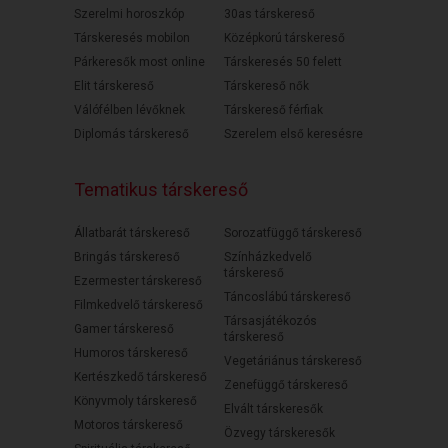
Szerelmi horoszkóp
30as társkereső
Társkeresés mobilon
Középkorú társkereső
Párkeresők most online
Társkeresés 50 felett
Elit társkereső
Társkereső nők
Válófélben lévőknek
Társkereső férfiak
Diplomás társkereső
Szerelem első keresésre
Tematikus társkereső
Állatbarát társkereső
Sorozatfüggő társkereső
Bringás társkereső
Színházkedvelő
társkereső
Ezermester társkereső
Táncoslábú társkereső
Filmkedvelő társkereső
Társasjátékozós
Gamer társkereső
társkereső
Humoros társkereső
Vegetáriánus társkereső
Kertészkedő társkereső
Zenefüggő társkereső
Könyvmoly társkereső
Elvált társkeresők
Motoros társkereső
Özvegy társkeresők