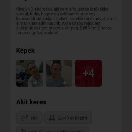
Olyan NŐ-t keresek, aki nem a felületes értékekkel
operál, tudja, hogy mi a valóban fontos egy
kapcsolatban, tudja értékelni és élvezni mindazt, amit
a masiknak adni tudunk. Aki a közös fejlődést
áldásnak és nem átoknak éli meg. És!!! Nem 2 napra
tervez egy kapcsolatot!
Képek
+4
5
2
Akit keres
Nőt
29-43 év között