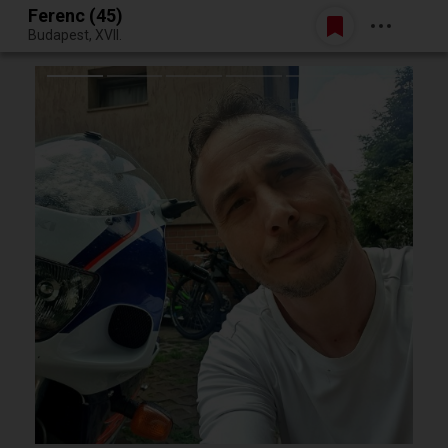
Ferenc (45)
Belépés
Budapest, XVII.
Egy jó randiból bármi lehet.