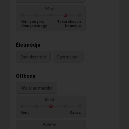
Pénz
Könnyen jön,
Takarékosan
könnyen megy
beosztja
Életmódja
Csendszerető
Ezermester
Otthona
Háziállat: macska
Rend
Rend
Káosz
Konyha