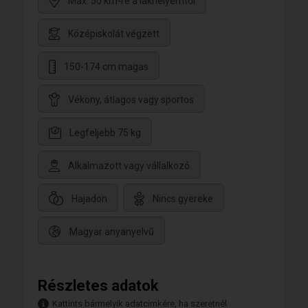
Max. 50 km-re a lakhelyemtől
Középiskolát végzett
150-174 cm magas
Vékony, átlagos vagy sportos
Legfeljebb 75 kg
Alkalmazott vagy vállalkozó
Hajadon
Nincs gyereke
Magyar anyanyelvű
Részletes adatok
Kattints bármelyik adatcímkére, ha szeretnél