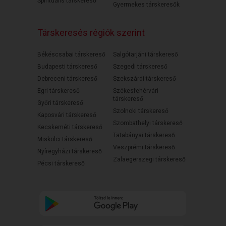
Spirituális társkereső
Gyermekes társkeresők
Társkeresés régiók szerint
Békéscsabai társkereső
Salgótarjáni társkereső
Budapesti társkereső
Szegedi társkereső
Debreceni társkereső
Szekszárdi társkereső
Egri társkereső
Székesfehérvári
társkereső
Győri társkereső
Szolnoki társkereső
Kaposvári társkereső
Szombathelyi társkereső
Kecskeméti társkereső
Tatabányai társkereső
Miskolci társkereső
Veszprémi társkereső
Nyíregyházi társkereső
Zalaegerszegi társkereső
Pécsi társkereső