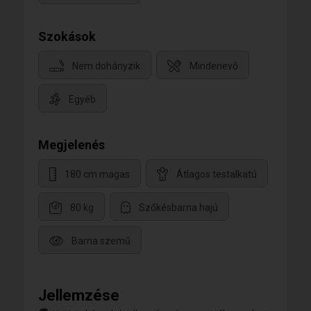
Szokások
Nem dohányzik
Mindenevő
Egyéb
Megjelenés
180 cm magas
Átlagos testalkatú
80 kg
Szőkésbarna hajú
Barna szemű
Jellemzése