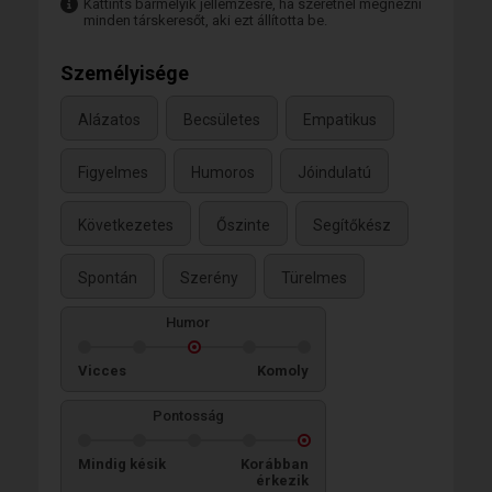
Kattints bármelyik jellemzésre, ha szeretnél megnézni
minden társkeresőt, aki ezt állította be.
Személyisége
Alázatos
Becsületes
Empatikus
Figyelmes
Humoros
Jóindulatú
Következetes
Őszinte
Segítőkész
Spontán
Szerény
Türelmes
Humor
Vicces
Komoly
Pontosság
Mindig késik
Korábban
érkezik