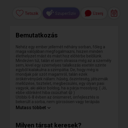
Tetszik
Üzenj
SzuperSzív
Bemutatkozás
Nehéz egy ember jellemét néhány sorban, főleg a
maga valójában megfogalmazni, hiszen minden
élethelyzet mást és mást hoz előtérbe belőlünk.
Mindezen túl, talán el sem olvassa még az a személy
sem, kivel egy szemelyes talalkozás esetén szinte
egyből kialakulna a szimpátia. De, hogy még is
mondjak pár szót magamról, talán ezek
örökérvényűek nálam: hűség, őszinteség, játszmák
mellőzése, tisztelet, megbecsülés, egy olyan pasi
vagyok, aki akkor boldog, ha a párja mosolyog. ( Jó,
ebbe időnként hiba csúszhat 😃 )
Utóbbi 6-8 évben az önismeret, önfejlesztés is
bekerült a sorba, nem görcsösen vagy terápiás
jelleggel, inkább az élet, mint nagy tanító szavaira
Mutass többet
hallgatva, az ő istrukcióit követve fejlődni, változni.
Tudnám még sorolni, de akkor miről is beszélnénk az
első alkalommal? 😁
Milyen társat keresek?
Ja, és majdnem hibátlan ! 🤣