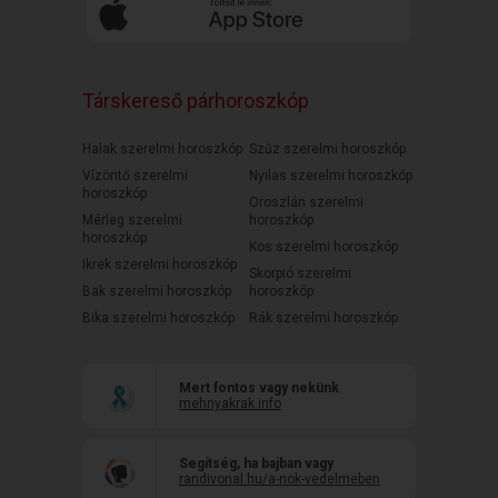
Társkereső párhoroszkóp
Halak szerelmi horoszkóp
Szűz szerelmi horoszkóp
Vízöntő szerelmi
Nyilas szerelmi horoszkóp
horoszkóp
Oroszlán szerelmi
Mérleg szerelmi
horoszkóp
horoszkóp
Kos szerelmi horoszkóp
Ikrek szerelmi horoszkóp
Skorpió szerelmi
Bak szerelmi horoszkóp
horoszkóp
Bika szerelmi horoszkóp
Rák szerelmi horoszkóp
Mert fontos vagy nekünk
mehnyakrak.info
Segítség, ha bajban vagy
randivonal.hu/a-nok-vedelmeben