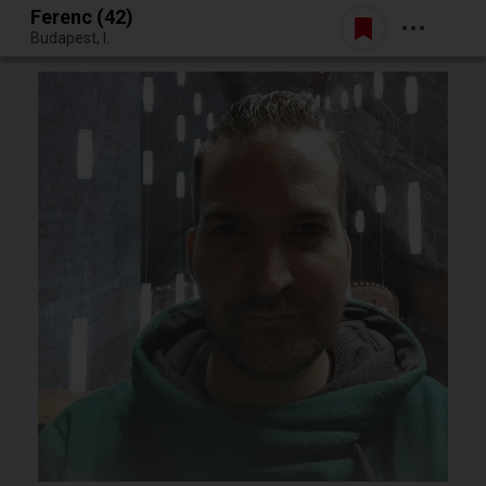
Ferenc (42)
Belépés
Budapest, I.
Egy jó randiból bármi lehet.