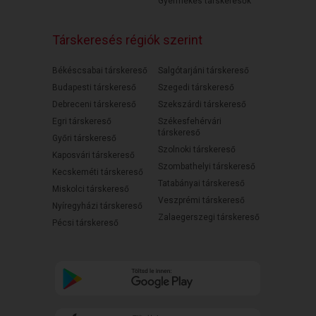
Gyermekes társkeresők
Társkeresés régiók szerint
Békéscsabai társkereső
Salgótarjáni társkereső
Budapesti társkereső
Szegedi társkereső
Debreceni társkereső
Szekszárdi társkereső
Egri társkereső
Székesfehérvári
társkereső
Győri társkereső
Szolnoki társkereső
Kaposvári társkereső
Szombathelyi társkereső
Kecskeméti társkereső
Tatabányai társkereső
Miskolci társkereső
Veszprémi társkereső
Nyíregyházi társkereső
Zalaegerszegi társkereső
Pécsi társkereső