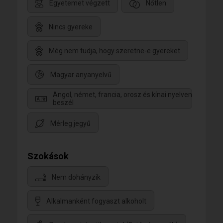
Egyetemet végzett
Nőtlen
Nincs gyereke
Még nem tudja, hogy szeretne-e gyereket
Magyar anyanyelvű
Angol, német, francia, orosz és kínai nyelven
beszél
Mérleg jegyű
Szokások
Nem dohányzik
Alkalmanként fogyaszt alkoholt