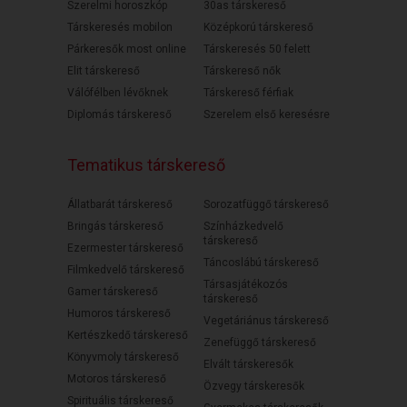
Szerelmi horoszkóp
30as társkereső
Társkeresés mobilon
Középkorú társkereső
Párkeresők most online
Társkeresés 50 felett
Elit társkereső
Társkereső nők
Válófélben lévőknek
Társkereső férfiak
Diplomás társkereső
Szerelem első keresésre
Tematikus társkereső
Állatbarát társkereső
Sorozatfüggő társkereső
Bringás társkereső
Színházkedvelő
társkereső
Ezermester társkereső
Táncoslábú társkereső
Filmkedvelő társkereső
Társasjátékozós
Gamer társkereső
társkereső
Humoros társkereső
Vegetáriánus társkereső
Kertészkedő társkereső
Zenefüggő társkereső
Könyvmoly társkereső
Elvált társkeresők
Motoros társkereső
Özvegy társkeresők
Spirituális társkereső