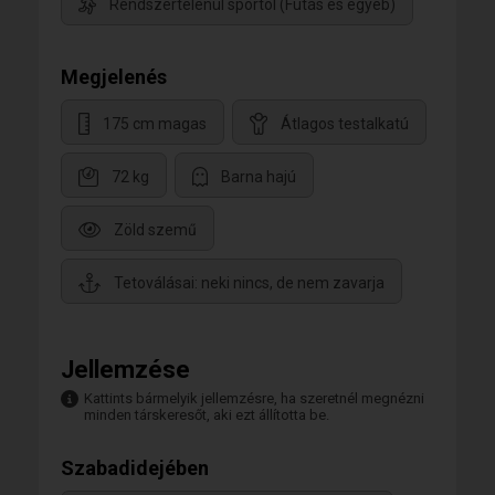
Rendszertelenül sportol (Futás és egyéb)
Megjelenés
175 cm magas
Átlagos testalkatú
72 kg
Barna hajú
Zöld szemű
Tetoválásai: neki nincs, de nem zavarja
Jellemzése
Kattints bármelyik jellemzésre, ha szeretnél megnézni
minden társkeresőt, aki ezt állította be.
Szabadidejében