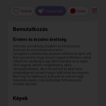
Tetszik
Üzenj
SzuperSzív
Bemutatkozás
Értelmi és érzelmi érettség.
Intimitás, korrektség, bizalom és konszenzus.
Szeretni és viszontszeretve lenni.
Lesegítem a kabátodat, kinyitom előtted az ajtót, stb.
Azt szeretném, hogy érezd magad mellettem valódi
nőként és viselkedj is úgy. Mert cserébe én is olyan
férfi vagyok, akiben megbízhatsz, akire
támaszkodhatsz, aki a társad tud és akar lenni,
meghallgat és ha kell megóv, kiáll érted és megvéd.
Nem baj, ha tájékozott, kulturált és művelt vagy.
Szeretek utazni, más kultúrákat felfedezni és
imádok táncolni.
Képek