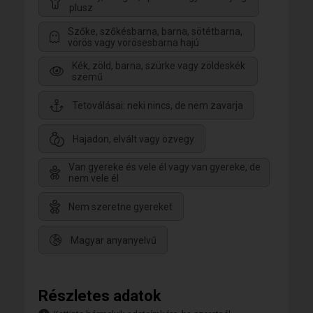
plusz
Szőke, szőkésbarna, barna, sötétbarna,
vörös vagy vörösesbarna hajú
Kék, zöld, barna, szürke vagy zöldeskék
szemű
Tetoválásai: neki nincs, de nem zavarja
Hajadon, elvált vagy özvegy
Van gyereke és vele él vagy van gyereke, de
nem vele él
Nem szeretne gyereket
Magyar anyanyelvű
Részletes adatok