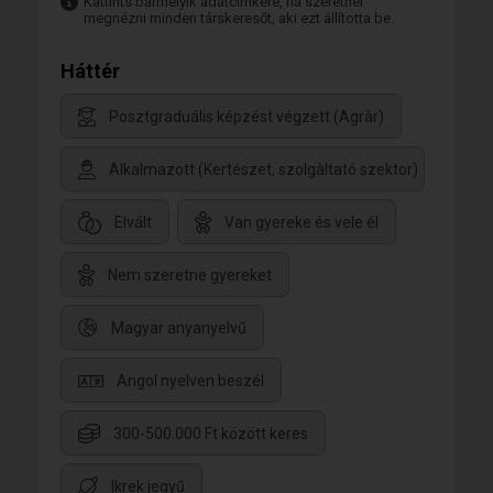
Kattints bármelyik adatcímkére, ha szeretnél
megnézni minden társkeresőt, aki ezt állította be.
Háttér
Posztgraduális képzést végzett (Agràr)
Alkalmazott (Kertészet, szolgàltató szektor)
Elvált
Van gyereke és vele él
Nem szeretne gyereket
Magyar anyanyelvű
Angol nyelven beszél
300-500.000 Ft között keres
Ikrek jegyű