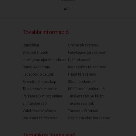
ÁSZF
További információ
Randiblog
Online társkereső
Sikertörténetek
Fényképes társkereső
Intelligens ajánlórendszer
Új társkereső
Randi Akadémia
Keresztény társkereső
Facebook oldalunk
Fiatal társkereső
Szerelmi horoszkóp
30as társkereső
Társkeresés mobilon
Középkorú társkereső
Párkeresők most online
Társkeresés 50 felett
Elit társkereső
Társkereső nők
Válófélben lévőknek
Társkereső férfiak
Diplomás társkereső
Szerelem első keresésre
Tematikus társkereső