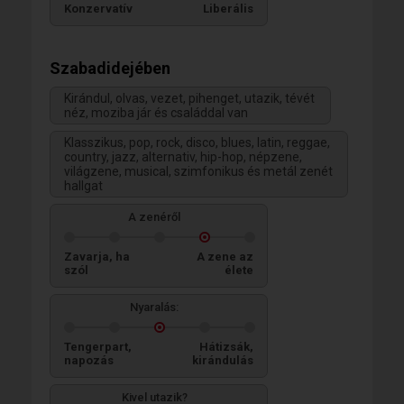
Konzervatív
Liberális
Szabadidejében
Kirándul, olvas, vezet, pihenget, utazik, tévét
néz, moziba jár és családdal van
Klasszikus, pop, rock, disco, blues, latin, reggae,
country, jazz, alternativ, hip-hop, népzene,
világzene, musical, szimfonikus és metál zenét
hallgat
A zenéről
Zavarja, ha
A zene az
szól
élete
Nyaralás:
Tengerpart,
Hátizsák,
napozás
kirándulás
Kivel utazik?