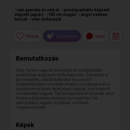
#
van gyereke és vele él
#
posztgraduális képzést
végzett (agràr)
#
182 cm magas
#
angol nyelven
beszél
#
nem dohányzik
Tetszik
Üzenj
SzuperSzív
Bemutatkozás
Szia, Ferenc vagyok, kertészeti és szolgáltatási
szektorban dolgozom itt Budapesten. Szeretem a
természetet, a kirándulásokat és utazást.
Szabadidőmben szeretek olvasni, moziba járni és a
családommal lenni. Ikrek jegyű vagyok, ezért nyitott
és sokoldalú vagyok. Tartós kapcsolatot keresek, ahol
fontos a kölcsönös tisztelet és megértés. Ha
szimpatikus vagyok, írj bátran, szívesen
megismernélek!
Képek