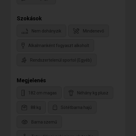
Szokások
Nem dohányzik
Mindenevő
Alkalmanként fogyaszt alkoholt
Rendszertelenül sportol (Egyéb)
Megjelenés
182 cm magas
Néhány kg plusz
88 kg
Sötétbarna hajú
Barna szemű