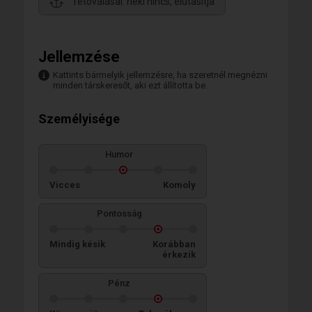
Tetoválásai: neki nincs, elutasítja
Jellemzése
Kattints bármelyik jellemzésre, ha szeretnél megnézni
minden társkeresőt, aki ezt állította be.
Személyisége
Humor
Vicces
Komoly
Pontosság
Mindig késik
Korábban
érkezik
Pénz