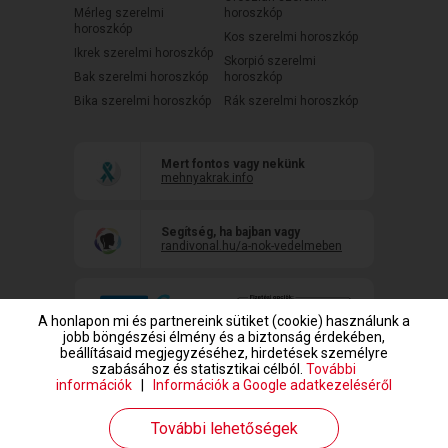
Mérleg szerelmi
horoszkóp
horoszkóp
Kos szerelmi horoszkóp
Ikrek szerelmi horoszkóp
Skorpió szerelmi
Bak szerelmi horoszkóp
horoszkóp
Bika szerelmi horoszkóp
Rák szerelmi horoszkóp
Mert fontos vagy nekünk
mehnyakrak.info
Segítség, ha bajban vagy
randivonal.hu/a-nok-vedelmeben
A honlapon mi és partnereink sütiket (cookie) használunk a
jobb böngészési élmény és a biztonság érdekében,
beállításaid megjegyzéséhez, hirdetések személyre
szabásához és statisztikai célból.
További
információk
|
Információk a Google adatkezeléséről
www.randivonal.hu © Copyright 1999-2026 Dating Central Europe Zrt.
További lehetőségek