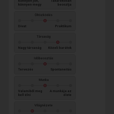
Könnyen jön,
Takarékosan
könnyen megy
beosztja
Öltözködés
Divat
Praktikum
Társaság
Nagy társaság
Közeli barátok
Időbeosztás
Tervezés
Spontaneitás
Munka
Valamiből meg
A munkája az
kell élni
élete
Világnézete