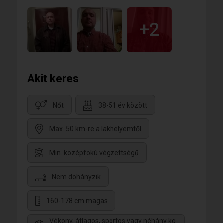
+2
Akit keres
Nőt
38-51 év között
Max. 50 km-re a lakhelyemtől
Min. középfokú végzettségű
Nem dohányzik
160-178 cm magas
Vékony, átlagos, sportos vagy néhány kg