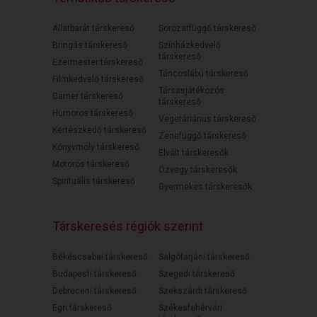
Állatbarát társkereső
Sorozatfüggő társkereső
Bringás társkereső
Színházkedvelő
társkereső
Ezermester társkereső
Táncoslábú társkereső
Filmkedvelő társkereső
Társasjátékozós
Gamer társkereső
társkereső
Humoros társkereső
Vegetáriánus társkereső
Kertészkedő társkereső
Zenefüggő társkereső
Könyvmoly társkereső
Elvált társkeresők
Motoros társkereső
Özvegy társkeresők
Spirituális társkereső
Gyermekes társkeresők
Társkeresés régiók szerint
Békéscsabai társkereső
Salgótarjáni társkereső
Budapesti társkereső
Szegedi társkereső
Debreceni társkereső
Szekszárdi társkereső
Egri társkereső
Székesfehérvári