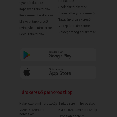
társkereső
Győri társkereső
Szolnoki társkereső
Kaposvári társkereső
Szombathelyi társkereső
Kecskeméti társkereső
Tatabányai társkereső
Miskolci társkereső
Veszprémi társkereső
Nyíregyházi társkereső
Zalaegerszegi társkereső
Pécsi társkereső
Társkereső párhoroszkóp
Halak szerelmi horoszkóp
Szűz szerelmi horoszkóp
Vízöntő szerelmi
Nyilas szerelmi horoszkóp
horoszkóp
Oroszlán szerelmi