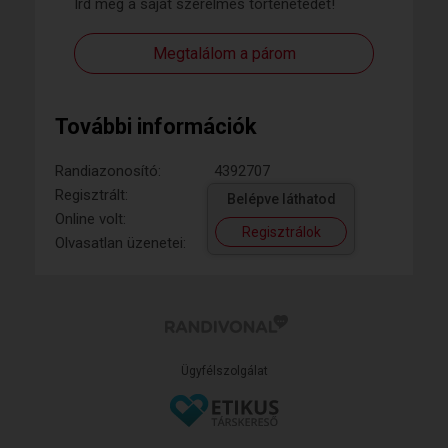
Írd meg a saját szerelmes történetedet!
Megtalálom a párom
További információk
Randiazonosító:
4392707
Regisztrált:
Belépve láthatod
Online volt:
Regisztrálok
Olvasatlan üzenetei:
Ügyfélszolgálat