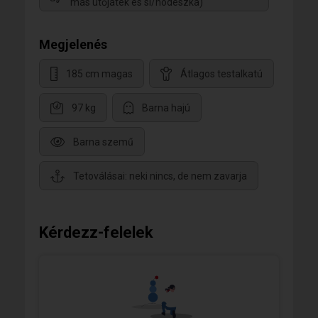
más ütőjáték és sí/hódeszka)
Megjelenés
185 cm magas
Átlagos testalkatú
97 kg
Barna hajú
Barna szemű
Tetoválásai: neki nincs, de nem zavarja
Kérdezz-felelek