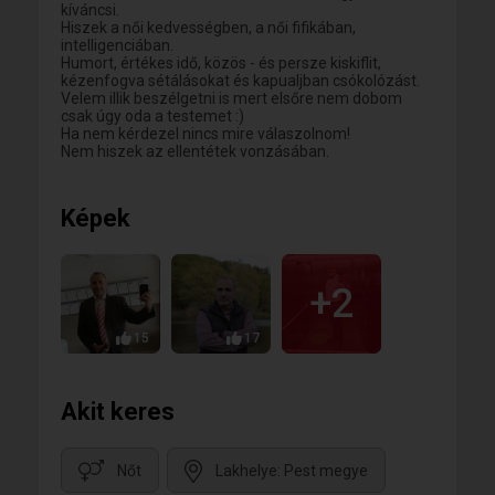
kíváncsi.
Hiszek a női kedvességben, a női fifikában,
intelligenciában.
Humort, értékes idő, közös - és persze kiskiflit,
kézenfogva sétálásokat és kapualjban csókolózást.
Velem illik beszélgetni is mert elsőre nem dobom
csak úgy oda a testemet :)
Ha nem kérdezel nincs mire válaszolnom!
Nem hiszek az ellentétek vonzásában.
Képek
+2
15
17
Akit keres
Nőt
Lakhelye: Pest megye