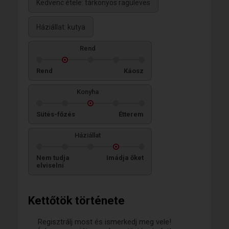
Kedvenc étele: tárkonyos raguleves
Háziállat: kutya
Rend
Rend
Káosz
Konyha
Sütés-főzés
Étterem
Háziállat
Nem tudja
Imádja őket
elviselni
Kettőtök története
Regisztrálj most és ismerkedj meg vele!