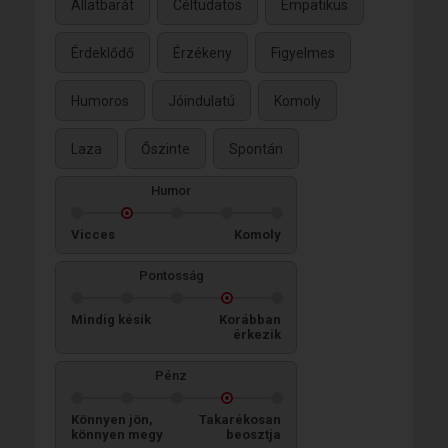
Állatbarát
Céltudatos
Empatikus
Érdeklődő
Érzékeny
Figyelmes
Humoros
Jóindulatú
Komoly
Laza
Őszinte
Spontán
Humor
Vicces
Komoly
Pontosság
Mindig késik
Korábban
érkezik
Pénz
Könnyen jön,
Takarékosan
könnyen megy
beosztja