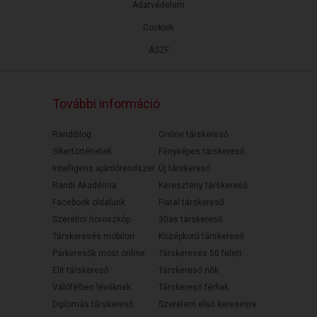
Adatvédelem
Cookiek
ÁSZF
További információ
Randiblog
Online társkereső
Sikertörténetek
Fényképes társkereső
Intelligens ajánlórendszer
Új társkereső
Randi Akadémia
Keresztény társkereső
Facebook oldalunk
Fiatal társkereső
Szerelmi horoszkóp
30as társkereső
Társkeresés mobilon
Középkorú társkereső
Párkeresők most online
Társkeresés 50 felett
Elit társkereső
Társkereső nők
Válófélben lévőknek
Társkereső férfiak
Diplomás társkereső
Szerelem első keresésre