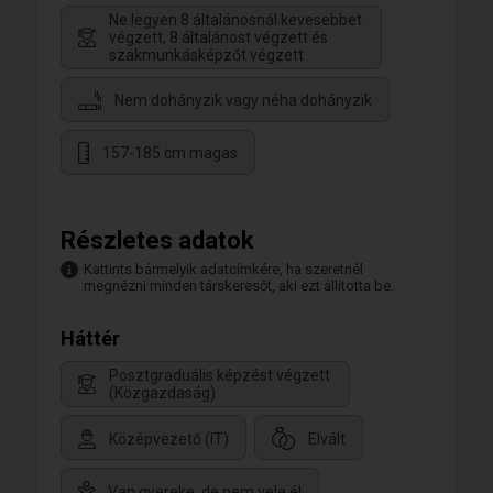
Ne legyen 8 általánosnál kevesebbet
végzett, 8 általánost végzett és
szakmunkásképzőt végzett
Nem dohányzik vagy néha dohányzik
157-185 cm magas
Részletes adatok
Kattints bármelyik adatcímkére, ha szeretnél
megnézni minden társkeresőt, aki ezt állította be.
Háttér
Posztgraduális képzést végzett
(Közgazdaság)
Középvezető (IT)
Elvált
Van gyereke, de nem vele él