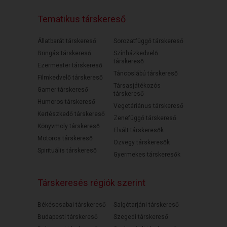
Tematikus társkereső
Állatbarát társkereső
Sorozatfüggő társkereső
Bringás társkereső
Színházkedvelő
társkereső
Ezermester társkereső
Táncoslábú társkereső
Filmkedvelő társkereső
Társasjátékozós
Gamer társkereső
társkereső
Humoros társkereső
Vegetáriánus társkereső
Kertészkedő társkereső
Zenefüggő társkereső
Könyvmoly társkereső
Elvált társkeresők
Motoros társkereső
Özvegy társkeresők
Spirituális társkereső
Gyermekes társkeresők
Társkeresés régiók szerint
Békéscsabai társkereső
Salgótarjáni társkereső
Budapesti társkereső
Szegedi társkereső