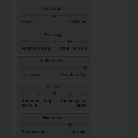
Öltözködés
Divat
Praktikum
Társaság
Nagy társaság
Közeli barátok
Időbeosztás
Tervezés
Spontaneitás
Munka
Valamiből meg
A munkája az
kell élni
élete
Világnézete
Konzervatív
Liberális