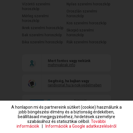
Vízöntő szerelmi
Nyilas szerelmi horoszkóp
horoszkóp
Oroszlán szerelmi
Mérleg szerelmi
horoszkóp
horoszkóp
Kos szerelmi horoszkóp
Ikrek szerelmi horoszkóp
Skorpió szerelmi
Bak szerelmi horoszkóp
horoszkóp
Bika szerelmi horoszkóp
Rák szerelmi horoszkóp
Mert fontos vagy nekünk
mehnyakrak.info
Segítség, ha bajban vagy
randivonal.hu/a-nok-vedelmeben
A honlapon mi és partnereink sütiket (cookie) használunk a
jobb böngészési élmény és a biztonság érdekében,
beállításaid megjegyzéséhez, hirdetések személyre
szabásához és statisztikai célból.
További
információk
|
Információk a Google adatkezeléséről