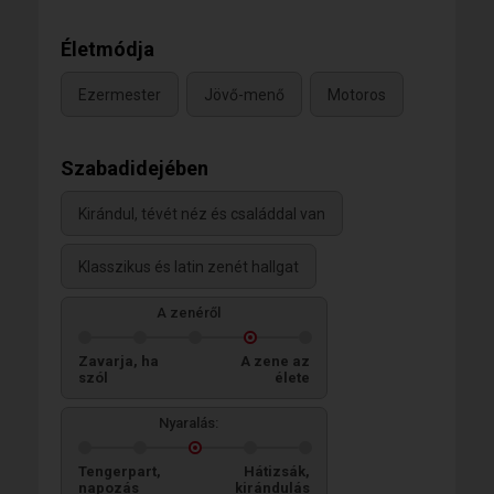
Életmódja
Ezermester
Jövő-menő
Motoros
Szabadidejében
Kirándul, tévét néz és családdal van
Klasszikus és latin zenét hallgat
A zenéről
Zavarja, ha
A zene az
szól
élete
Nyaralás:
Tengerpart,
Hátizsák,
napozás
kirándulás