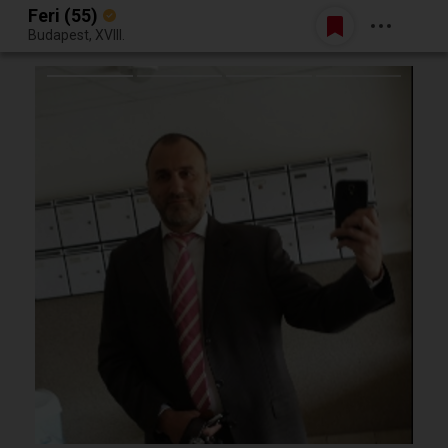
Feri (55)
Belépés
Budapest, XVIII.
Egy jó randiból bármi lehet.