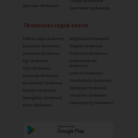
Özvegy társkeresők
Spirituális társkereső
Gyermekes társkeresők
Társkeresés régiók szerint
Békéscsabai társkereső
Salgótarjáni társkereső
Budapesti társkereső
Szegedi társkereső
Debreceni társkereső
Szekszárdi társkereső
Egri társkereső
Székesfehérvári
társkereső
Győri társkereső
Szolnoki társkereső
Kaposvári társkereső
Szombathelyi társkereső
Kecskeméti társkereső
Tatabányai társkereső
Miskolci társkereső
Veszprémi társkereső
Nyíregyházi társkereső
Zalaegerszegi társkereső
Pécsi társkereső