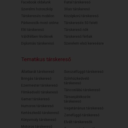
Facebook oldalunk
Fiatal társkereső
Szerelmi horoszkóp
30as társkereső
Társkeresés mobilon
Középkorú társkereső
Párkeresők most online
Társkeresés 50 felett
Elit társkereső
Társkereső nők
Válófélben lévőknek
Társkereső férfiak
Diplomás társkereső
Szerelem első keresésre
Tematikus társkereső
Állatbarát társkereső
Sorozatfüggő társkereső
Bringás társkereső
Színházkedvelő
társkereső
Ezermester társkereső
Táncoslábú társkereső
Filmkedvelő társkereső
Társasjátékozós
Gamer társkereső
társkereső
Humoros társkereső
Vegetáriánus társkereső
Kertészkedő társkereső
Zenefüggő társkereső
Könyvmoly társkereső
Elvált társkeresők
Motoros társkereső