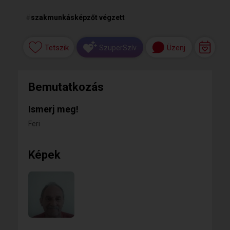
#
szakmunkásképzőt végzett
Tetszik
Üzenj
SzuperSzív
Bemutatkozás
Ismerj meg!
Feri
Képek