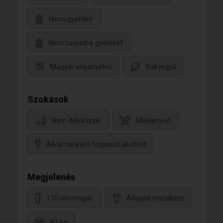
Nincs gyereke
Nem szeretne gyereket
Magyar anyanyelvű
Bak jegyű
Szokások
Nem dohányzik
Mindenevő
Alkalmanként fogyaszt alkoholt
Megjelenés
170 cm magas
Átlagos testalkatú
81 kg