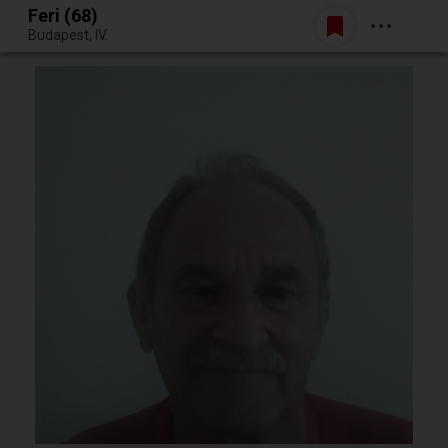
Feri (68)
Belépés
Budapest, IV.
Egy jó randiból bármi lehet.