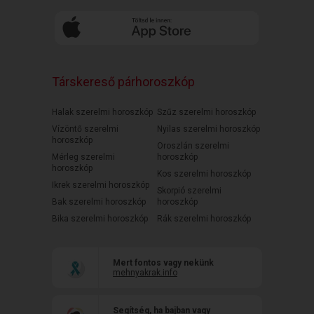
Társkereső párhoroszkóp
Halak szerelmi horoszkóp
Szűz szerelmi horoszkóp
Vízöntő szerelmi
Nyilas szerelmi horoszkóp
horoszkóp
Oroszlán szerelmi
Mérleg szerelmi
horoszkóp
horoszkóp
Kos szerelmi horoszkóp
Ikrek szerelmi horoszkóp
Skorpió szerelmi
Bak szerelmi horoszkóp
horoszkóp
Bika szerelmi horoszkóp
Rák szerelmi horoszkóp
Mert fontos vagy nekünk
mehnyakrak.info
Segítség, ha bajban vagy