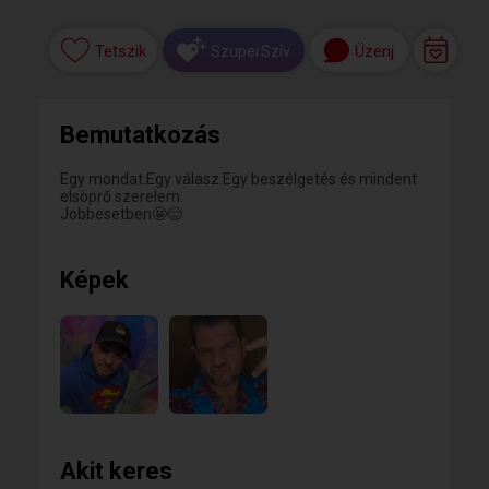
Tetszik
Üzenj
SzuperSzív
Bemutatkozás
Egy mondat.Egy válasz.Egy beszélgetés és mindent
elsöprő szerelem.
Jobbesetben🤩😊
Képek
Akit keres