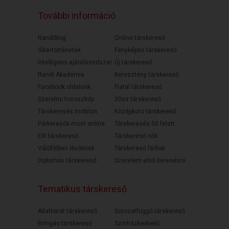
További információ
Randiblog
Online társkereső
Sikertörténetek
Fényképes társkereső
Intelligens ajánlórendszer
Új társkereső
Randi Akadémia
Keresztény társkereső
Facebook oldalunk
Fiatal társkereső
Szerelmi horoszkóp
30as társkereső
Társkeresés mobilon
Középkorú társkereső
Párkeresők most online
Társkeresés 50 felett
Elit társkereső
Társkereső nők
Válófélben lévőknek
Társkereső férfiak
Diplomás társkereső
Szerelem első keresésre
Tematikus társkereső
Állatbarát társkereső
Sorozatfüggő társkereső
Bringás társkereső
Színházkedvelő