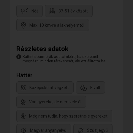
Nőt
37-51 év között
Max. 10 km-re a lakhelyemtől
Részletes adatok
Kattints bármelyik adatcímkére, ha szeretnél
megnézni minden társkeresőt, aki ezt állította be.
Háttér
Középiskolát végzett
Elvált
Van gyereke, de nem vele él
Még nem tudja, hogy szeretne-e gyereket
Magyar anyanyelvű
Szűz jegyű