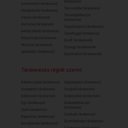
társkereső
Ezermester társkereső
Táncoslábú társkereső
Filmkedvelő társkereső
Társasjátékozós
Gamer társkereső
társkereső
Humoros társkereső
Vegetáriánus társkereső
Kertészkedő társkereső
Zenefüggő társkereső
Könyvmoly társkereső
Elvált társkeresők
Motoros társkereső
Özvegy társkeresők
Spirituális társkereső
Gyermekes társkeresők
Társkeresés régiók szerint
Békéscsabai társkereső
Salgótarjáni társkereső
Budapesti társkereső
Szegedi társkereső
Debreceni társkereső
Szekszárdi társkereső
Egri társkereső
Székesfehérvári
társkereső
Győri társkereső
Szolnoki társkereső
Kaposvári társkereső
Szombathelyi társkereső
Kecskeméti társkereső