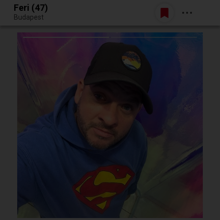
Feri (47)
Belépés
Budapest
Egy jó randiból bármi lehet.