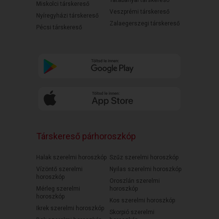
Tatabányai társkereső
Miskolci társkereső
Veszprémi társkereső
Nyíregyházi társkereső
Zalaegerszegi társkereső
Pécsi társkereső
Társkereső párhoroszkóp
Halak szerelmi horoszkóp
Szűz szerelmi horoszkóp
Vízöntő szerelmi
Nyilas szerelmi horoszkóp
horoszkóp
Oroszlán szerelmi
Mérleg szerelmi
horoszkóp
horoszkóp
Kos szerelmi horoszkóp
Ikrek szerelmi horoszkóp
Skorpió szerelmi