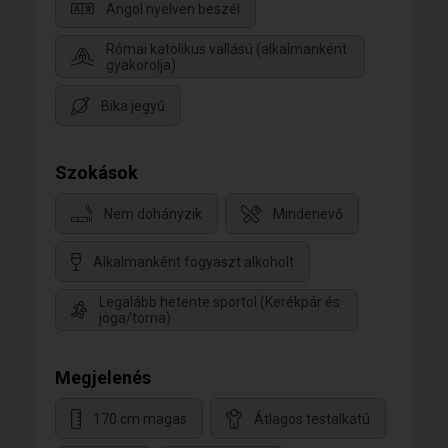
Angol nyelven beszél
Római katolikus vallású (alkalmanként
gyakorolja)
Bika jegyű
Szokások
Nem dohányzik
Mindenevő
Alkalmanként fogyaszt alkoholt
Legalább hetente sportol (Kerékpár és
jóga/torna)
Megjelenés
170 cm magas
Átlagos testalkatú