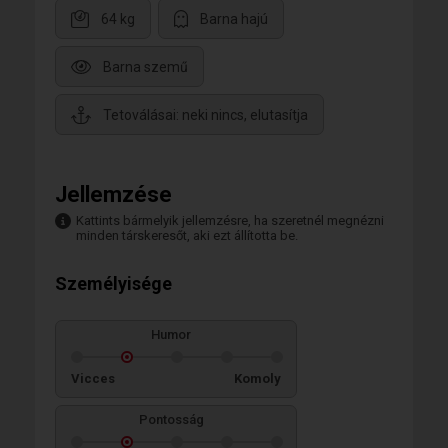
64 kg
Barna hajú
Barna szemű
Tetoválásai: neki nincs, elutasítja
Jellemzése
Kattints bármelyik jellemzésre, ha szeretnél megnézni
minden társkeresőt, aki ezt állította be.
Személyisége
Humor
Vicces
Komoly
Pontosság