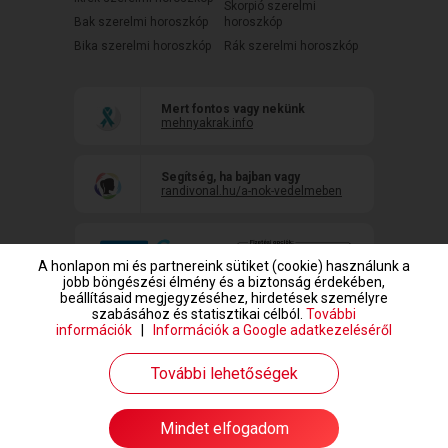
Skorpió szerelmi
Bak szerelmi horoszkóp
horoszkóp
Bika szerelmi horoszkóp
Rák szerelmi horoszkóp
Mert fontos vagy nekünk
mehnyakrak.info
Segítség, ha bajban vagy
randivonal.hu/a-nok-vedelmeben
A honlapon mi és partnereink sütiket (cookie) használunk a
jobb böngészési élmény és a biztonság érdekében,
beállításaid megjegyzéséhez, hirdetések személyre
szabásához és statisztikai célból.
További
információk
|
Információk a Google adatkezeléséről
www.randivonal.hu © Copyright 1999-2026 Dating Central Europe Zrt.
További lehetőségek
Mindet elfogadom