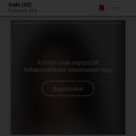
Gabi (50)
Belépés
Budapest, XVIII.
Egy jó randiból bármi lehet.
A fotót csak regisztrált
felhasználóként tekintheted meg.
Regisztrálok