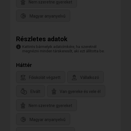
Nem szeretne gyereket
Magyar anyanyelvű
Részletes adatok
Kattints bármelyik adatcímkére, ha szeretnél
megnézni minden társkeresőt, aki ezt állította be.
Háttér
Főiskolát végzett
Vállalkozó
Elvált
Van gyereke és vele él
Nem szeretne gyereket
Magyar anyanyelvű