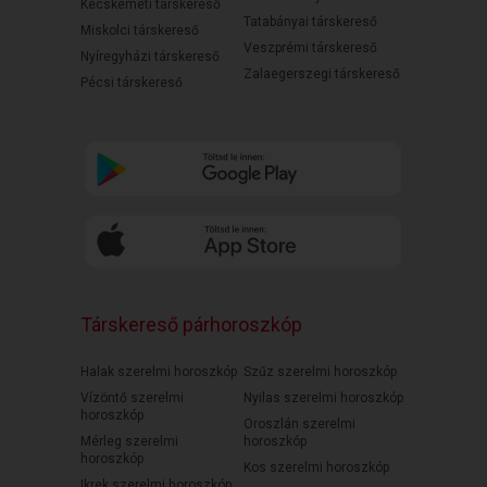
Kecskeméti társkereső
Tatabányai társkereső
Miskolci társkereső
Veszprémi társkereső
Nyíregyházi társkereső
Zalaegerszegi társkereső
Pécsi társkereső
Társkereső párhoroszkóp
Halak szerelmi horoszkóp
Szűz szerelmi horoszkóp
Vízöntő szerelmi
Nyilas szerelmi horoszkóp
horoszkóp
Oroszlán szerelmi
Mérleg szerelmi
horoszkóp
horoszkóp
Kos szerelmi horoszkóp
Ikrek szerelmi horoszkóp