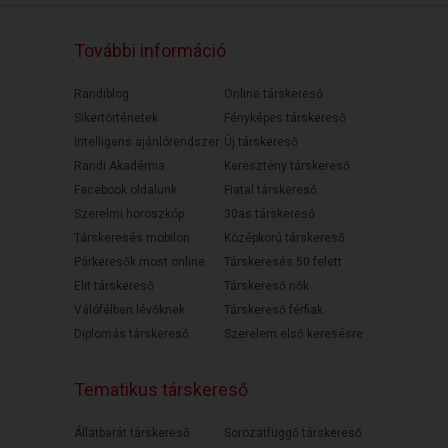
További információ
Randiblog
Online társkereső
Sikertörténetek
Fényképes társkereső
Intelligens ajánlórendszer
Új társkereső
Randi Akadémia
Keresztény társkereső
Facebook oldalunk
Fiatal társkereső
Szerelmi horoszkóp
30as társkereső
Társkeresés mobilon
Középkorú társkereső
Párkeresők most online
Társkeresés 50 felett
Elit társkereső
Társkereső nők
Válófélben lévőknek
Társkereső férfiak
Diplomás társkereső
Szerelem első keresésre
Tematikus társkereső
Állatbarát társkereső
Sorozatfüggő társkereső