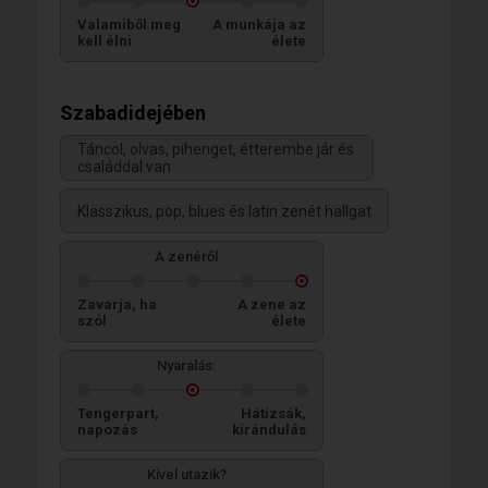
Valamiből meg
A munkája az
kell élni
élete
Szabadidejében
Táncol, olvas, pihenget, étterembe jár és
családdal van
Klasszikus, pop, blues és latin zenét hallgat
A zenéről
Zavarja, ha
A zene az
szól
élete
Nyaralás:
Tengerpart,
Hátizsák,
napozás
kirándulás
Kivel utazik?