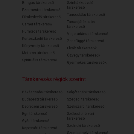
Bringás társkereső
Színházkedvelő
társkereső
Ezermester társkereső
Táncoslábú társkereső
Filmkedvelő társkereső
Társasjátékozós
Gamer társkereső
társkereső
Humoros társkereső
Vegetáriánus társkereső
Kertészkedő társkereső
Zenefüggő társkereső
Könyvmoly társkereső
Elvált társkeresők
Motoros társkereső
Özvegy társkeresők
Spirituális társkereső
Gyermekes társkeresők
Társkeresés régiók szerint
Békéscsabai társkereső
Salgótarjáni társkereső
Budapesti társkereső
Szegedi társkereső
Debreceni társkereső
Szekszárdi társkereső
Egri társkereső
Székesfehérvári
társkereső
Győri társkereső
Szolnoki társkereső
Kaposvári társkereső
Szombathelyi társkereső