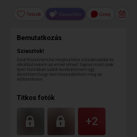
Tetszik
Üzenj
SzuperSzív
Bemutatkozás
Sziasztok!
Szia! Köszönöm,ha megtisztelsz a bizalmaddal és
elküldöd nekem az email címed. Sajnos most csak
ilyen formában tudok levelezni,mert úgy
döntöttem,hogy nem hosszabbítom meg az
előfizetésem.
Titkos fotók
+2