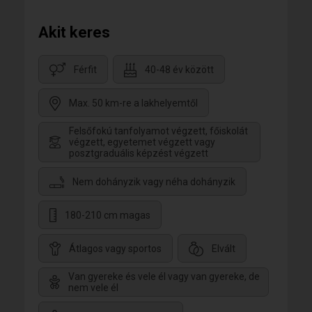
Akit keres
Férfit
40-48 év között
Max. 50 km-re a lakhelyemtől
Felsőfokú tanfolyamot végzett, főiskolát
végzett, egyetemet végzett vagy
posztgraduális képzést végzett
Nem dohányzik vagy néha dohányzik
180-210 cm magas
Átlagos vagy sportos
Elvált
Van gyereke és vele él vagy van gyereke, de
nem vele él