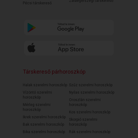
Zalaegerszegi társkereső
Pécsi társkereső
Társkereső párhoroszkóp
Halak szerelmi horoszkóp
Szűz szerelmi horoszkóp
Vízöntő szerelmi
Nyilas szerelmi horoszkóp
horoszkóp
Oroszlán szerelmi
Mérleg szerelmi
horoszkóp
horoszkóp
Kos szerelmi horoszkóp
Ikrek szerelmi horoszkóp
Skorpió szerelmi
Bak szerelmi horoszkóp
horoszkóp
Bika szerelmi horoszkóp
Rák szerelmi horoszkóp