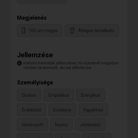
Megjelenés
165 cm magas
Átlagos testalkatú
Jellemzése
Kattints bármelyik jellemzésre, ha szeretnél megnézni
minden társkeresőt, aki ezt állította be.
Személyisége
Divatos
Empatikus
Energikus
Érdeklődő
Érzékeny
Figyelmes
Határozott
Ínyenc
Jóindulatú