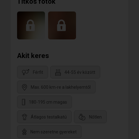
Titkos fotók
Akit keres
Férfit
44-55 év között
Max. 600 km-re a lakhelyemtől
180-195 cm magas
Átlagos testalkatú
Nőtlen
Nem szeretne gyereket