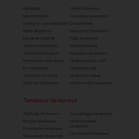
Randiblog
Online társkereső
Sikertörténetek
Fényképes társkereső
Intelligens ajánlórendszer
Új társkereső
Randi Akadémia
Keresztény társkereső
Facebook oldalunk
Fiatal társkereső
Szerelmi horoszkóp
30as társkereső
Társkeresés mobilon
Középkorú társkereső
Párkeresők most online
Társkeresés 50 felett
Elit társkereső
Társkereső nők
Válófélben lévőknek
Társkereső férfiak
Diplomás társkereső
Szerelem első keresésre
Tematikus társkereső
Állatbarát társkereső
Sorozatfüggő társkereső
Bringás társkereső
Színházkedvelő
társkereső
Ezermester társkereső
Táncoslábú társkereső
Filmkedvelő társkereső