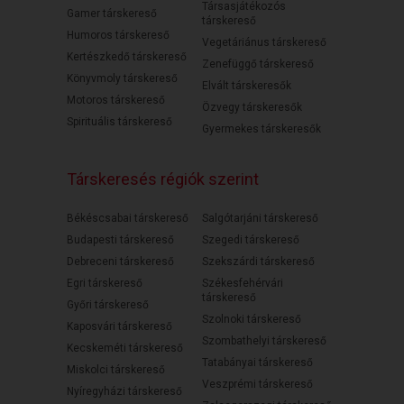
Társasjátékozós
Gamer társkereső
társkereső
Humoros társkereső
Vegetáriánus társkereső
Kertészkedő társkereső
Zenefüggő társkereső
Könyvmoly társkereső
Elvált társkeresők
Motoros társkereső
Özvegy társkeresők
Spirituális társkereső
Gyermekes társkeresők
Társkeresés régiók szerint
Békéscsabai társkereső
Salgótarjáni társkereső
Budapesti társkereső
Szegedi társkereső
Debreceni társkereső
Szekszárdi társkereső
Egri társkereső
Székesfehérvári
társkereső
Győri társkereső
Szolnoki társkereső
Kaposvári társkereső
Szombathelyi társkereső
Kecskeméti társkereső
Tatabányai társkereső
Miskolci társkereső
Veszprémi társkereső
Nyíregyházi társkereső