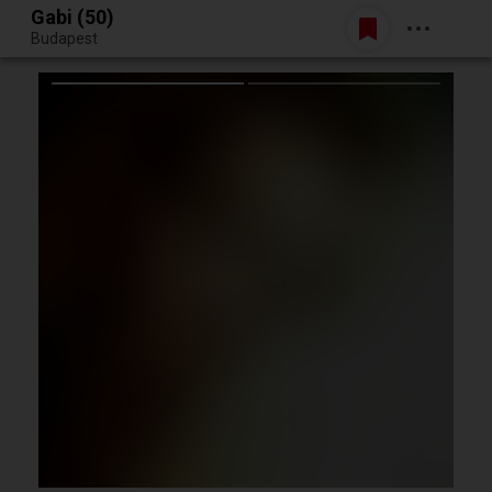
Gabi (50)
Belépés
Budapest
Egy jó randiból bármi lehet.