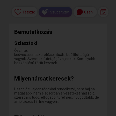
Tetszik
Üzenj
SzuperSzív
Bemutatkozás
Sziasztok!
Őszinte,
kedves,csendszerető,spirituális,beállítottságú
vagyok. Szeretek futni, jógázni,edzek. Komolyabb
hozzáállású férfit keresek.
Milyen társat keresek?
Hasonló tulajdonságokkal rendelkező, nem baj ha
magasabb, nem elsősorban élvezeteket hajszoló,
szeretni is tudó, elfogadó, türelmes, nyugodtabb, de
ambiciózus férfire vágyom.