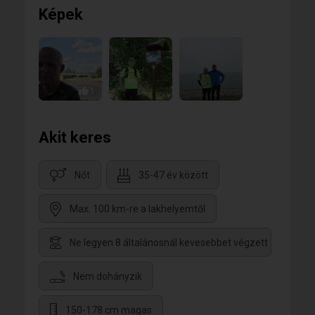
Képek
1
Akit keres
Nőt
35-47 év között
Max. 100 km-re a lakhelyemtől
Ne legyen 8 általánosnál kevesebbet végzett
Nem dohányzik
150-178 cm magas