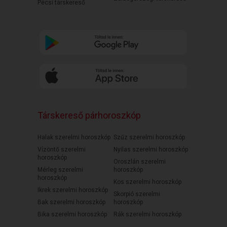
Pécsi társkereső
Társkereső párhoroszkóp
Halak szerelmi horoszkóp
Szűz szerelmi horoszkóp
Vízöntő szerelmi
Nyilas szerelmi horoszkóp
horoszkóp
Oroszlán szerelmi
Mérleg szerelmi
horoszkóp
horoszkóp
Kos szerelmi horoszkóp
Ikrek szerelmi horoszkóp
Skorpió szerelmi
Bak szerelmi horoszkóp
horoszkóp
Bika szerelmi horoszkóp
Rák szerelmi horoszkóp