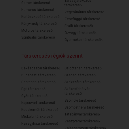
Társasjátékozós
Gamer társkereső
társkereső
Humoros társkereső
Vegetáriánus társkereső
Kertészkedő társkereső
Zenefüggő társkereső
Könyvmoly társkereső
Elvált társkeresők
Motoros társkereső
Özvegy társkeresők
Spirituális társkereső
Gyermekes társkeresők
Társkeresés régiók szerint
Békéscsabai társkereső
Salgótarjáni társkereső
Budapesti társkereső
Szegedi társkereső
Debreceni társkereső
Szekszárdi társkereső
Egri társkereső
Székesfehérvári
társkereső
Győri társkereső
Szolnoki társkereső
Kaposvári társkereső
Szombathelyi társkereső
Kecskeméti társkereső
Tatabányai társkereső
Miskolci társkereső
Veszprémi társkereső
Nyíregyházi társkereső
Zalaegerszegi társkereső