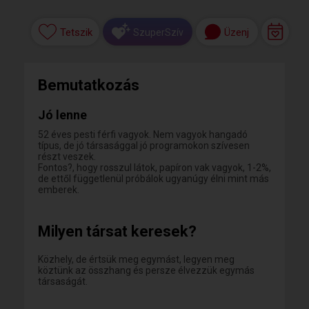
Tetszik
Üzenj
SzuperSzív
Bemutatkozás
Jó lenne
52 éves pesti férfi vagyok. Nem vagyok hangadó
típus, de jó társasággal jó programokon szívesen
részt veszek.
Fontos?, hogy rosszul látok, papíron vak vagyok, 1-2%,
de ettől függetlenül próbálok ugyanúgy élni mint más
emberek.
Milyen társat keresek?
Közhely, de értsük meg egymást, legyen meg
köztünk az összhang és persze élvezzük egymás
társaságát.