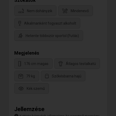
Szokások
Nem dohányzik
Mindenevő
Alkalmanként fogyaszt alkoholt
Hetente többször sportol (Futás)
Megjelenés
176 cm magas
Átlagos testalkatú
79 kg
Szőkésbarna hajú
Kék szemű
Jellemzése
Kattints bármelyik jellemzésre, ha szeretnél megnézni