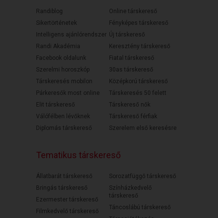
Randiblog
Online társkereső
Sikertörténetek
Fényképes társkereső
Intelligens ajánlórendszer
Új társkereső
Randi Akadémia
Keresztény társkereső
Facebook oldalunk
Fiatal társkereső
Szerelmi horoszkóp
30as társkereső
Társkeresés mobilon
Középkorú társkereső
Párkeresők most online
Társkeresés 50 felett
Elit társkereső
Társkereső nők
Válófélben lévőknek
Társkereső férfiak
Diplomás társkereső
Szerelem első keresésre
Tematikus társkereső
Állatbarát társkereső
Sorozatfüggő társkereső
Bringás társkereső
Színházkedvelő
társkereső
Ezermester társkereső
Táncoslábú társkereső
Filmkedvelő társkereső