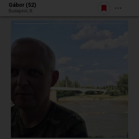
Gábor (52)
Belépés
Budapest, III.
Egy jó randiból bármi lehet.