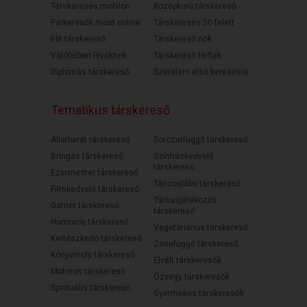
Társkeresés mobilon
Középkorú társkereső
Párkeresők most online
Társkeresés 50 felett
Elit társkereső
Társkereső nők
Válófélben lévőknek
Társkereső férfiak
Diplomás társkereső
Szerelem első keresésre
Tematikus társkereső
Állatbarát társkereső
Sorozatfüggő társkereső
Bringás társkereső
Színházkedvelő
társkereső
Ezermester társkereső
Táncoslábú társkereső
Filmkedvelő társkereső
Társasjátékozós
Gamer társkereső
társkereső
Humoros társkereső
Vegetáriánus társkereső
Kertészkedő társkereső
Zenefüggő társkereső
Könyvmoly társkereső
Elvált társkeresők
Motoros társkereső
Özvegy társkeresők
Spirituális társkereső
Gyermekes társkeresők