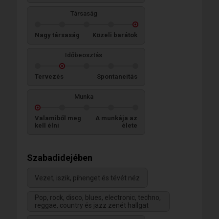
Társaság
Nagy társaság
Közeli barátok
Időbeosztás
Tervezés
Spontaneitás
Munka
Valamiből meg
A munkája az
kell élni
élete
Szabadidejében
Vezet, iszik, pihenget és tévét néz
Pop, rock, disco, blues, electronic, techno,
reggae, country és jazz zenét hallgat