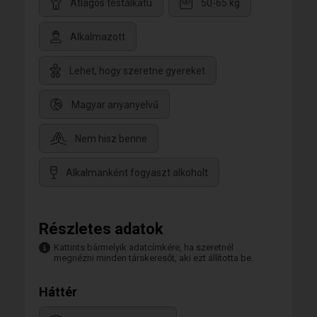
Átlagos testalkatú
50-65 kg
Alkalmazott
Lehet, hogy szeretne gyereket
Magyar anyanyelvű
Nem hisz benne
Alkalmanként fogyaszt alkoholt
Részletes adatok
Kattints bármelyik adatcímkére, ha szeretnél
megnézni minden társkeresőt, aki ezt állította be.
Háttér