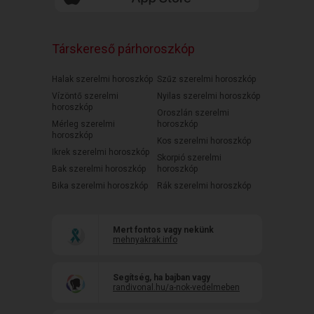
Társkereső párhoroszkóp
Halak szerelmi horoszkóp
Szűz szerelmi horoszkóp
Vízöntő szerelmi
Nyilas szerelmi horoszkóp
horoszkóp
Oroszlán szerelmi
Mérleg szerelmi
horoszkóp
horoszkóp
Kos szerelmi horoszkóp
Ikrek szerelmi horoszkóp
Skorpió szerelmi
Bak szerelmi horoszkóp
horoszkóp
Bika szerelmi horoszkóp
Rák szerelmi horoszkóp
Mert fontos vagy nekünk
mehnyakrak.info
Segítség, ha bajban vagy
randivonal.hu/a-nok-vedelmeben