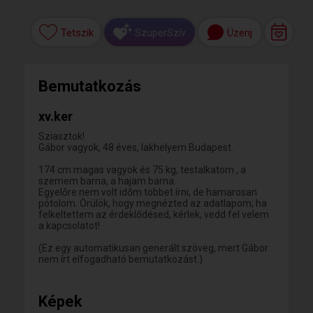
Tetszik
Üzenj
SzuperSzív
Bemutatkozás
xv.ker
Sziasztok!
Gábor vagyok, 48 éves, lakhelyem Budapest.
174 cm magas vagyok és 75 kg, testalkatom , a
szemem barna, a hajam barna.
Egyelőre nem volt időm többet írni, de hamarosan
pótolom. Örülök, hogy megnézted az adatlapom; ha
felkeltettem az érdeklődésed, kérlek, vedd fel velem
a kapcsolatot!
(Ez egy automatikusan generált szöveg, mert Gábor
nem írt elfogadható bemutatkozást.)
Képek