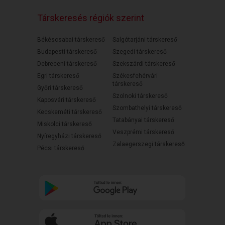
Társkeresés régiók szerint
Békéscsabai társkereső
Salgótarjáni társkereső
Budapesti társkereső
Szegedi társkereső
Debreceni társkereső
Szekszárdi társkereső
Egri társkereső
Székesfehérvári
társkereső
Győri társkereső
Szolnoki társkereső
Kaposvári társkereső
Szombathelyi társkereső
Kecskeméti társkereső
Tatabányai társkereső
Miskolci társkereső
Veszprémi társkereső
Nyíregyházi társkereső
Zalaegerszegi társkereső
Pécsi társkereső