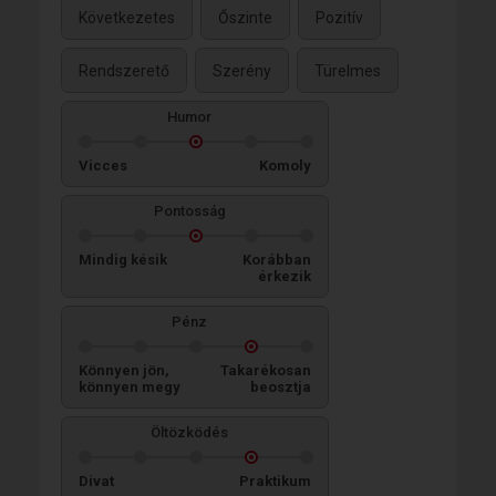
Következetes
Őszinte
Pozitív
Rendszerető
Szerény
Türelmes
Humor
Vicces
Komoly
Pontosság
Mindig késik
Korábban
érkezik
Pénz
Könnyen jön,
Takarékosan
könnyen megy
beosztja
Öltözködés
Divat
Praktikum