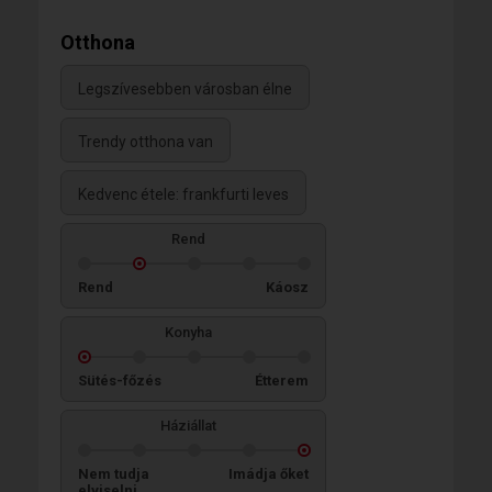
Otthona
Legszívesebben városban élne
Trendy otthona van
Kedvenc étele: frankfurti leves
Rend
Rend
Káosz
Konyha
Sütés-főzés
Étterem
Háziállat
Nem tudja
Imádja őket
elviselni