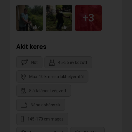
+3
2
1
Akit keres
Nőt
45-55 év között
Max. 10 km-re a lakhelyemtől
8 általánost végzett
Néha dohányzik
145-170 cm magas