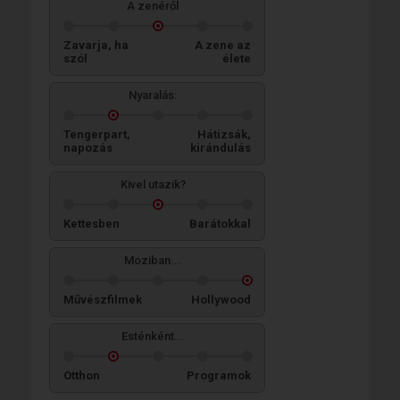
A zenéről
Zavarja, ha
A zene az
szól
élete
Nyaralás:
Tengerpart,
Hátizsák,
napozás
kirándulás
Kivel utazik?
Kettesben
Barátokkal
Moziban...
Művészfilmek
Hollywood
Esténként...
Otthon
Programok