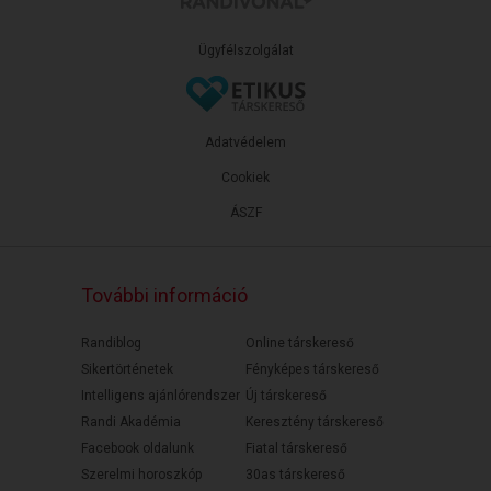
Ügyfélszolgálat
Adatvédelem
Cookiek
ÁSZF
További információ
Randiblog
Online társkereső
Sikertörténetek
Fényképes társkereső
Intelligens ajánlórendszer
Új társkereső
Randi Akadémia
Keresztény társkereső
Facebook oldalunk
Fiatal társkereső
Szerelmi horoszkóp
30as társkereső