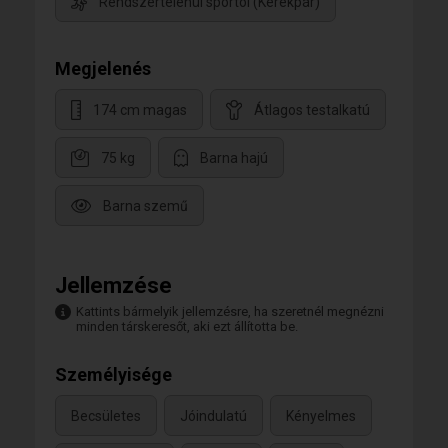
Rendszertelenül sportol (Kerékpár)
Megjelenés
174 cm magas
Átlagos testalkatú
75 kg
Barna hajú
Barna szemű
Jellemzése
Kattints bármelyik jellemzésre, ha szeretnél megnézni
minden társkeresőt, aki ezt állította be.
Személyisége
Becsületes
Jóindulatú
Kényelmes