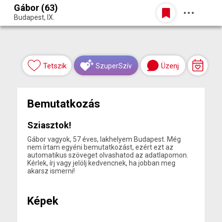
Gábor (63)
Belépés
Budapest, IX.
Egy jó randiból bármi lehet.
Tetszik
Üzenj
SzuperSzív
Bemutatkozás
Sziasztok!
Gábor vagyok, 57 éves, lakhelyem Budapest. Még
nem írtam egyéni bemutatkozást, ezért ezt az
automatikus szöveget olvashatod az adatlapomon.
Kérlek, írj vagy jelölj kedvencnek, ha jobban meg
akarsz ismerni!
Képek