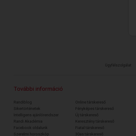
Ügyfélszolgálat
További információ
Randiblog
Online társkereső
Sikertörténetek
Fényképes társkereső
Intelligens ajánlórendszer
Új társkereső
Randi Akadémia
Keresztény társkereső
Facebook oldalunk
Fiatal társkereső
Szerelmi horoszkóp
30as társkereső