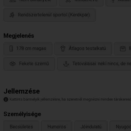
Rendszertelenül sportol (Kerékpár)
Megjelenés
178 cm magas
Átlagos testalkatú
Fekete szemű
Tetoválásai: neki nincs, de 
Jellemzése
Kattints bármelyik jellemzésre, ha szeretnél megnézni minden társkeresőt,
Személyisége
Becsületes
Humoros
Jóindulatú
Nyugod