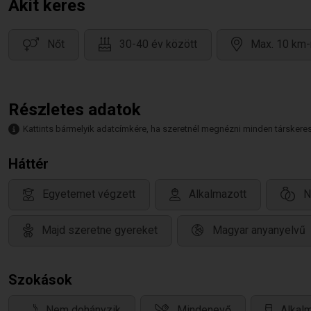
Akit keres
Nőt
30-40 év között
Max. 10 km-
Részletes adatok
Kattints bármelyik adatcímkére, ha szeretnél megnézni minden társkeresőt,
Háttér
Egyetemet végzett
Alkalmazott
N
Majd szeretne gyereket
Magyar anyanyelvű
Szokások
Nem dohányzik
Mindenevő
Alkalm