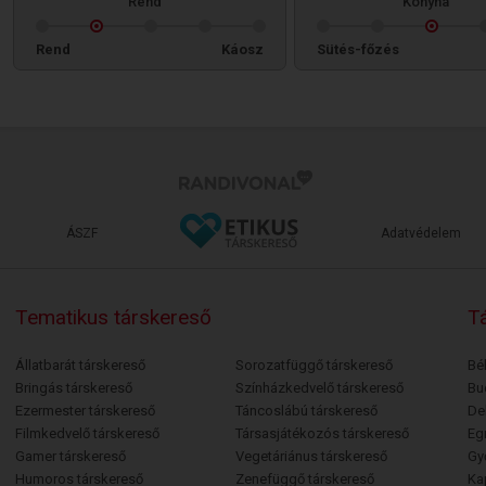
Rend
Konyha
Rend
Káosz
Sütés-főzés
ÁSZF
Adatvédelem
Tematikus társkereső
Tá
Állatbarát társkereső
Sorozatfüggő társkereső
Bé
Bringás társkereső
Színházkedvelő társkereső
Bu
Ezermester társkereső
Táncoslábú társkereső
De
Filmkedvelő társkereső
Társasjátékozós társkereső
Egr
Gamer társkereső
Vegetáriánus társkereső
Gy
Humoros társkereső
Zenefüggő társkereső
Ka