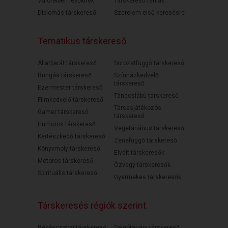
Válófélben lévőknek
Társkereső férfiak
Diplomás társkereső
Szerelem első keresésre
Tematikus társkereső
Állatbarát társkereső
Sorozatfüggő társkereső
Bringás társkereső
Színházkedvelő
társkereső
Ezermester társkereső
Táncoslábú társkereső
Filmkedvelő társkereső
Társasjátékozós
Gamer társkereső
társkereső
Humoros társkereső
Vegetáriánus társkereső
Kertészkedő társkereső
Zenefüggő társkereső
Könyvmoly társkereső
Elvált társkeresők
Motoros társkereső
Özvegy társkeresők
Spirituális társkereső
Gyermekes társkeresők
Társkeresés régiók szerint
Békéscsabai társkereső
Salgótarjáni társkereső