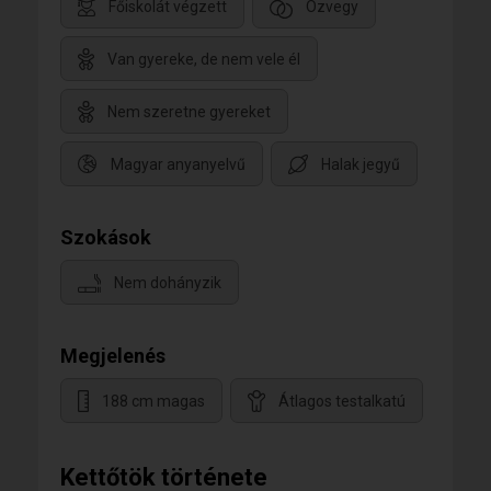
Főiskolát végzett
Özvegy
Van gyereke, de nem vele él
Nem szeretne gyereket
Magyar anyanyelvű
Halak jegyű
Szokások
Nem dohányzik
Megjelenés
188 cm magas
Átlagos testalkatú
Kettőtök története