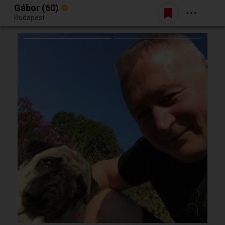
Gábor (60)
Belépés
Budapest
Egy jó randiból bármi lehet.