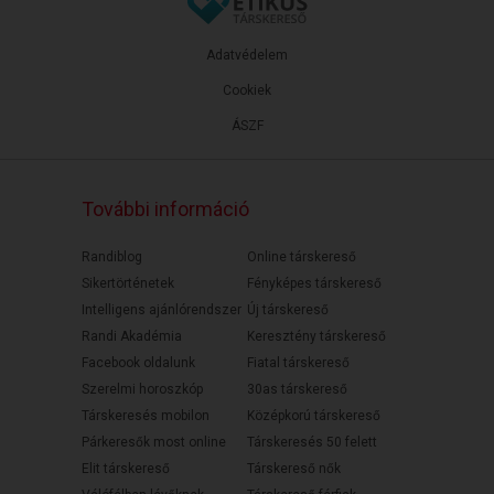
Adatvédelem
Cookiek
ÁSZF
További információ
Randiblog
Online társkereső
Sikertörténetek
Fényképes társkereső
Intelligens ajánlórendszer
Új társkereső
Randi Akadémia
Keresztény társkereső
Facebook oldalunk
Fiatal társkereső
Szerelmi horoszkóp
30as társkereső
Társkeresés mobilon
Középkorú társkereső
Párkeresők most online
Társkeresés 50 felett
Elit társkereső
Társkereső nők