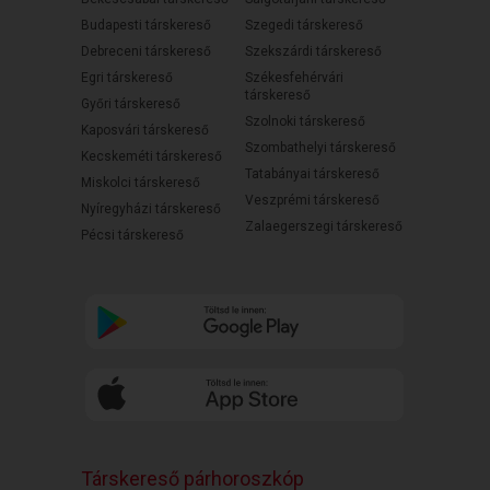
Budapesti társkereső
Szegedi társkereső
Debreceni társkereső
Szekszárdi társkereső
Egri társkereső
Székesfehérvári
társkereső
Győri társkereső
Szolnoki társkereső
Kaposvári társkereső
Szombathelyi társkereső
Kecskeméti társkereső
Tatabányai társkereső
Miskolci társkereső
Veszprémi társkereső
Nyíregyházi társkereső
Zalaegerszegi társkereső
Pécsi társkereső
Társkereső párhoroszkóp