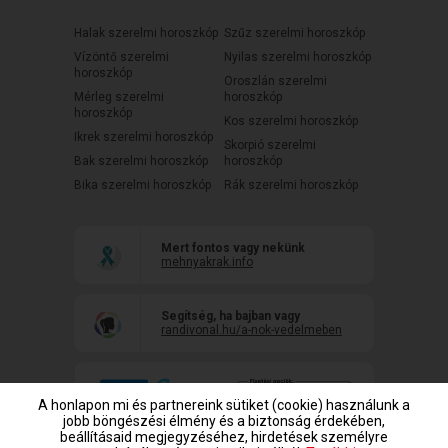
Halak szerelmi horoszkóp
Szűz szerelmi horoszkóp
Vízöntő szerelmi
Nyilas szerelmi horoszkóp
horoszkóp
Oroszlán szerelmi
Mérleg szerelmi
horoszkóp
horoszkóp
Kos szerelmi horoszkóp
Ikrek szerelmi horoszkóp
Skorpió szerelmi
Bak szerelmi horoszkóp
horoszkóp
Bika szerelmi horoszkóp
Rák szerelmi horoszkóp
Mert fontos vagy nekünk
mehnyakrak.info
Segítség, ha bajban vagy
randivonal.hu/a-nok-vedelmeben
A honlapon mi és partnereink sütiket (cookie) használunk a
jobb böngészési élmény és a biztonság érdekében,
beállításaid megjegyzéséhez, hirdetések személyre