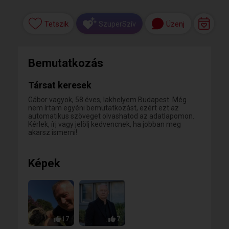
Tetszik
Üzenj
SzuperSzív
Bemutatkozás
Társat keresek
Gábor vagyok, 58 éves, lakhelyem Budapest. Még
nem írtam egyéni bemutatkozást, ezért ezt az
automatikus szöveget olvashatod az adatlapomon.
Kérlek, írj vagy jelölj kedvencnek, ha jobban meg
akarsz ismerni!
Képek
17
7