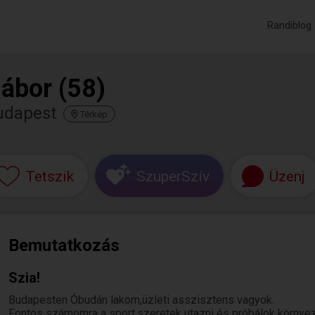
Randiblog
ábor (58)
udapest
Térkép
Tetszik
SzuperSzív
Üzenj
Bemutatkozás
Szia!
Budapesten Óbudán lakom,üzleti asszisztens vagyok.
Fontos számomra a sport,szeretek utazni és próbálok környeze