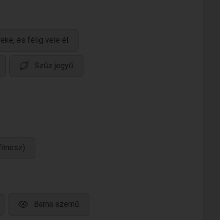
eke, és félig vele él
Szűz jegyű
fitnesz)
Barna szemű