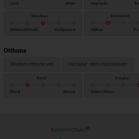
szól
élete
napozás
ki
Moziban...
Esténként...
Művészfilmek
Hollywood
Otthon
Pr
Otthona
Modern otthona van
Háziállat: nincs háziállatom
Rend
Konyha
Rend
Káosz
Sütés-főzés