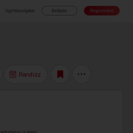
Ügyfélszolgálat
Belépés
Regisztráció
Randizz
ttudatos is lenni.