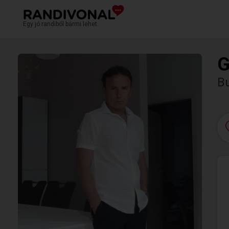
Egy jó randiból bármi lehet.
G
B