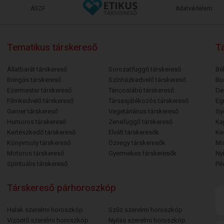
ÁSZF
Adatvédelem
Tematikus társkereső
Tá
Állatbarát társkereső
Sorozatfüggő társkereső
Bé
Bringás társkereső
Színházkedvelő társkereső
Bu
Ezermester társkereső
Táncoslábú társkereső
De
Filmkedvelő társkereső
Társasjátékozós társkereső
Egr
Gamer társkereső
Vegetáriánus társkereső
Gy
Humoros társkereső
Zenefüggő társkereső
Ka
Kertészkedő társkereső
Elvált társkeresők
Ke
Könyvmoly társkereső
Özvegy társkeresők
Mi
Motoros társkereső
Gyermekes társkeresők
Ny
Spirituális társkereső
Pé
Társkereső párhoroszkóp
Halak szerelmi horoszkóp
Szűz szerelmi horoszkóp
Vízöntő szerelmi horoszkóp
Nyilas szerelmi horoszkóp