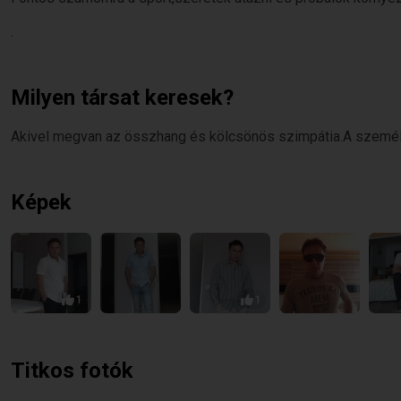
.
Milyen társat keresek?
Akivel megvan az összhang és kölcsönös szimpátia.A személ
Képek
1
1
Titkos fotók