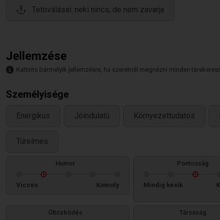
Tetoválásai: neki nincs, de nem zavarja
Jellemzése
Kattints bármelyik jellemzésre, ha szeretnél megnézni minden társkeresőt,
Személyisége
Energikus
Jóindulatú
Környezettudatos
Türelmes
Humor
Pontosság
Vicces
Komoly
Mindig késik
K
Öltözködés
Társaság