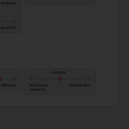
rándulás
ogramok
Háziállat
Étterem
Nem tudja
Imádja őket
elviselni