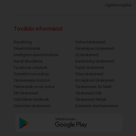
Ügyfélszolgálat
További információ
Randiblog
Online társkereső
Sikertörténetek
Fényképes társkereső
Intelligens ajánlórendszer
Új társkereső
Randi Akadémia
Keresztény társkereső
Facebook oldalunk
Fiatal társkereső
Szerelmi horoszkóp
30as társkereső
Társkeresés mobilon
Középkorú társkereső
Párkeresők most online
Társkeresés 50 felett
Elit társkereső
Társkereső nők
Válófélben lévőknek
Társkereső férfiak
Diplomás társkereső
Szerelem első keresésre