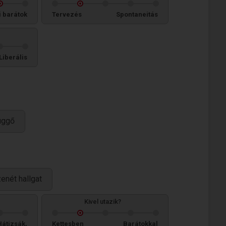
i barátok
Tervezés
Spontaneitás
Liberális
üggő
enét hallgat
Kivel utazik?
Hátizsák,
Kettesben
Barátokkal