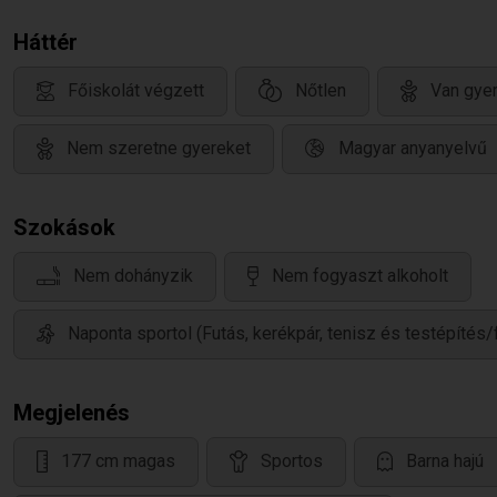
Háttér
Főiskolát végzett
Nőtlen
Van gyer
Nem szeretne gyereket
Magyar anyanyelvű
Szokások
Nem dohányzik
Nem fogyaszt alkoholt
Naponta sportol (Futás, kerékpár, tenisz és testépítés/
Megjelenés
177 cm magas
Sportos
Barna hajú