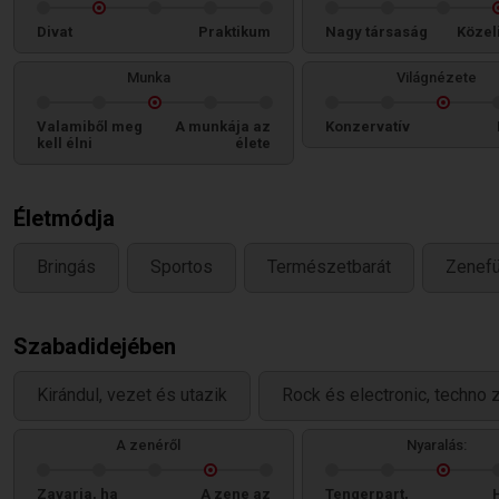
Divat
Praktikum
Nagy társaság
Közel
Munka
Világnézete
Valamiből meg
A munkája az
Konzervatív
kell élni
élete
Életmódja
Bringás
Sportos
Természetbarát
Zenef
Szabadidejében
Kirándul, vezet és utazik
Rock és electronic, techno z
A zenéről
Nyaralás:
Zavarja, ha
A zene az
Tengerpart,