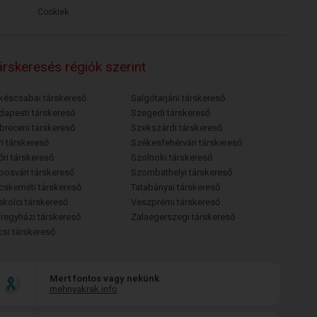
Cookiek
rskeresés régiók szerint
késcsabai társkereső
Salgótarjáni társkereső
dapesti társkereső
Szegedi társkereső
breceni társkereső
Szekszárdi társkereső
i társkereső
Székesfehérvári társkereső
őri társkereső
Szolnoki társkereső
posvári társkereső
Szombathelyi társkereső
cskeméti társkereső
Tatabányai társkereső
skolci társkereső
Veszprémi társkereső
íregyházi társkereső
Zalaegerszegi társkereső
csi társkereső
Mert fontos vagy nekünk
mehnyakrak.info