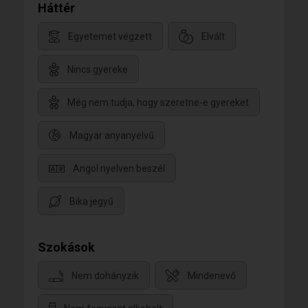
Háttér
Egyetemet végzett
Elvált
Nincs gyereke
Még nem tudja, hogy szeretne-e gyereket
Magyar anyanyelvű
Angol nyelven beszél
Bika jegyű
Szokások
Nem dohányzik
Mindenevő