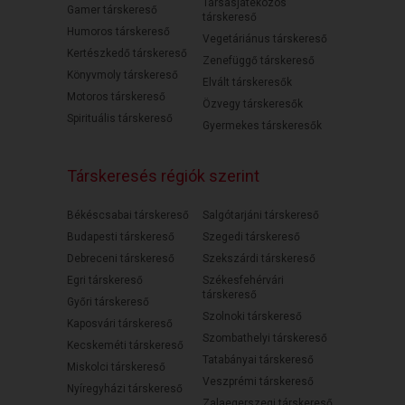
Társasjátékozós
Gamer társkereső
társkereső
Humoros társkereső
Vegetáriánus társkereső
Kertészkedő társkereső
Zenefüggő társkereső
Könyvmoly társkereső
Elvált társkeresők
Motoros társkereső
Özvegy társkeresők
Spirituális társkereső
Gyermekes társkeresők
Társkeresés régiók szerint
Békéscsabai társkereső
Salgótarjáni társkereső
Budapesti társkereső
Szegedi társkereső
Debreceni társkereső
Szekszárdi társkereső
Egri társkereső
Székesfehérvári
társkereső
Győri társkereső
Szolnoki társkereső
Kaposvári társkereső
Szombathelyi társkereső
Kecskeméti társkereső
Tatabányai társkereső
Miskolci társkereső
Veszprémi társkereső
Nyíregyházi társkereső
Zalaegerszegi társkereső