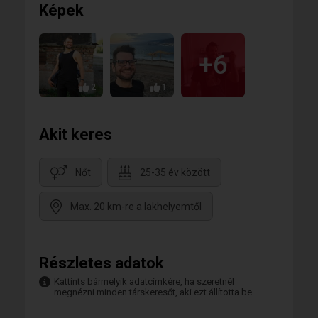
Képek
+6
2
1
Akit keres
Nőt
25-35 év között
Max. 20 km-re a lakhelyemtől
Részletes adatok
Kattints bármelyik adatcímkére, ha szeretnél
megnézni minden társkeresőt, aki ezt állította be.