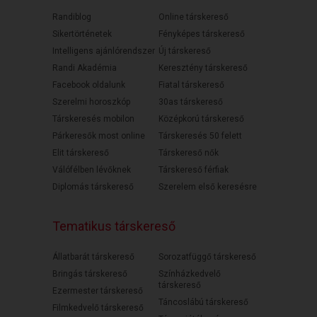
Randiblog
Online társkereső
Sikertörténetek
Fényképes társkereső
Intelligens ajánlórendszer
Új társkereső
Randi Akadémia
Keresztény társkereső
Facebook oldalunk
Fiatal társkereső
Szerelmi horoszkóp
30as társkereső
Társkeresés mobilon
Középkorú társkereső
Párkeresők most online
Társkeresés 50 felett
Elit társkereső
Társkereső nők
Válófélben lévőknek
Társkereső férfiak
Diplomás társkereső
Szerelem első keresésre
Tematikus társkereső
Állatbarát társkereső
Sorozatfüggő társkereső
Bringás társkereső
Színházkedvelő
társkereső
Ezermester társkereső
Táncoslábú társkereső
Filmkedvelő társkereső