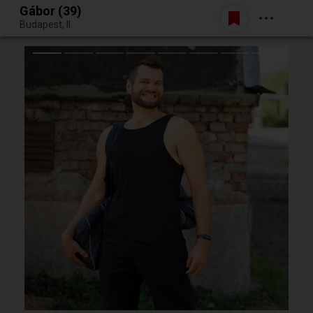
Gábor (39)
Belépés
Budapest, II.
Egy jó randiból bármi lehet.