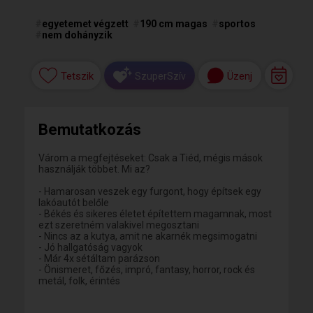
#
egyetemet végzett
#
190 cm magas
#
sportos
#
nem dohányzik
Tetszik
Üzenj
SzuperSzív
Bemutatkozás
Várom a megfejtéseket: Csak a Tiéd, mégis mások
használják többet. Mi az?
- Hamarosan veszek egy furgont, hogy építsek egy
lakóautót belőle
- Békés és sikeres életet építettem magamnak, most
ezt szeretném valakivel megosztani
- Nincs az a kutya, amit ne akarnék megsimogatni
- Jó hallgatóság vagyok
- Már 4x sétáltam parázson
- Önismeret, főzés, impró, fantasy, horror, rock és
metál, folk, érintés