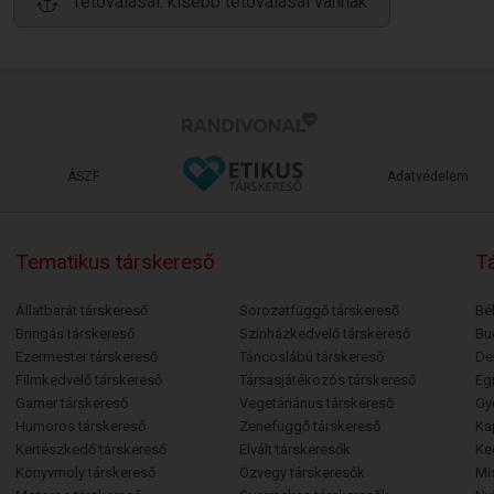
Tetoválásai: kisebb tetoválásai vannak
ÁSZF
Adatvédelem
Tematikus társkereső
Tá
Állatbarát társkereső
Sorozatfüggő társkereső
Bé
Bringás társkereső
Színházkedvelő társkereső
Bu
Ezermester társkereső
Táncoslábú társkereső
De
Filmkedvelő társkereső
Társasjátékozós társkereső
Egr
Gamer társkereső
Vegetáriánus társkereső
Gy
Humoros társkereső
Zenefüggő társkereső
Ka
Kertészkedő társkereső
Elvált társkeresők
Ke
Könyvmoly társkereső
Özvegy társkeresők
Mi