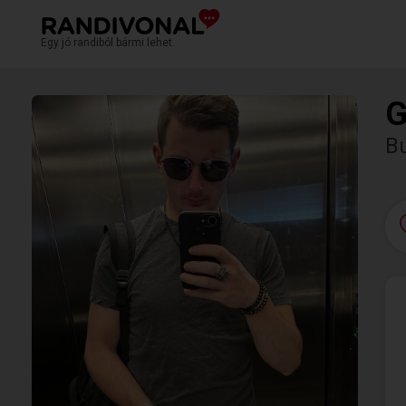
Egy jó randiból bármi lehet.
G
B