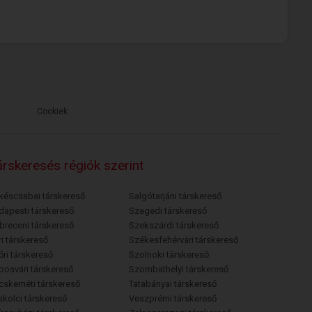
Cookiek
rskeresés régiók szerint
késcsabai társkereső
Salgótarjáni társkereső
dapesti társkereső
Szegedi társkereső
breceni társkereső
Szekszárdi társkereső
i társkereső
Székesfehérvári társkereső
őri társkereső
Szolnoki társkereső
posvári társkereső
Szombathelyi társkereső
cskeméti társkereső
Tatabányai társkereső
skolci társkereső
Veszprémi társkereső