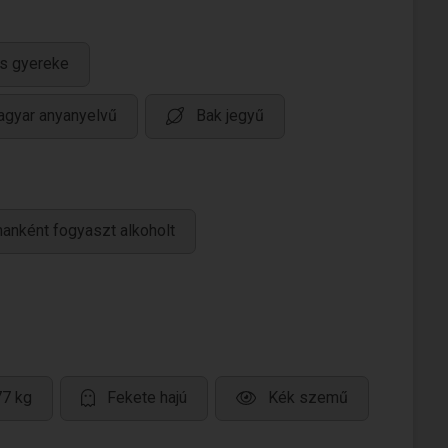
s gyereke
gyar anyanyelvű
Bak jegyű
anként fogyaszt alkoholt
77 kg
Fekete hajú
Kék szemű