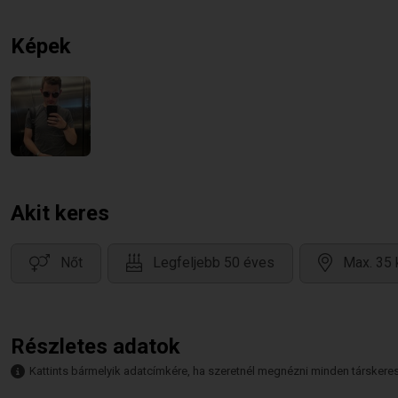
Képek
Akit keres
Nőt
Legfeljebb 50 éves
Max. 35 
Részletes adatok
Kattints bármelyik adatcímkére, ha szeretnél megnézni minden társkeresőt,