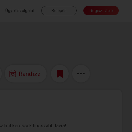
Ügyfélszolgálat
Belépés
Regisztráció
Randizz
kalmit keressek hosszabb távra!