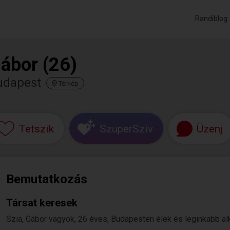
Randiblog
ábor (26)
udapest
Térkép
Tetszik
SzuperSzív
Üzenj
Bemutatkozás
Társat keresek
Szia, Gábor vagyok, 26 éves, Budapesten élek és leginkabb al