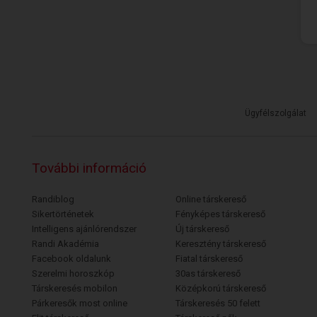
Ügyfélszolgálat
További információ
Randiblog
Online társkereső
Sikertörténetek
Fényképes társkereső
Intelligens ajánlórendszer
Új társkereső
Randi Akadémia
Keresztény társkereső
Facebook oldalunk
Fiatal társkereső
Szerelmi horoszkóp
30as társkereső
Társkeresés mobilon
Középkorú társkereső
Párkeresők most online
Társkeresés 50 felett