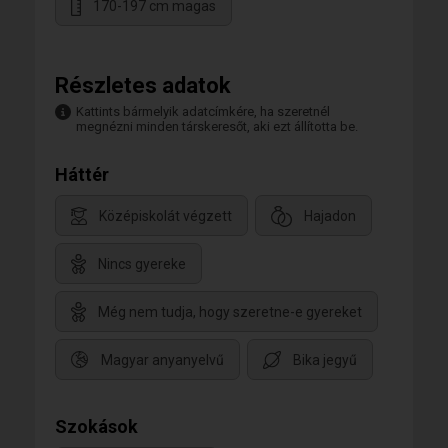
170-197 cm magas
Részletes adatok
Kattints bármelyik adatcímkére, ha szeretnél
megnézni minden társkeresőt, aki ezt állította be.
Háttér
Középiskolát végzett
Hajadon
Nincs gyereke
Még nem tudja, hogy szeretne-e gyereket
Magyar anyanyelvű
Bika jegyű
Szokások