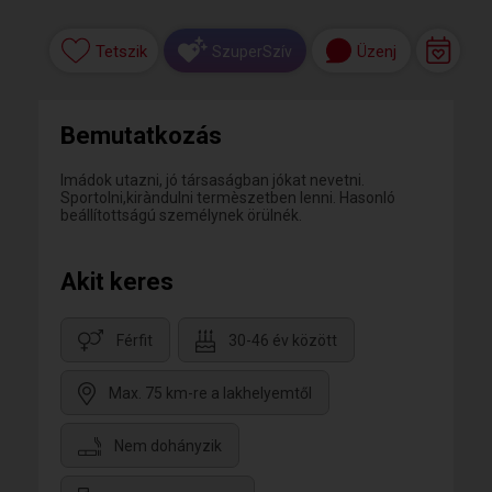
Tetszik
Üzenj
SzuperSzív
Bemutatkozás
Imádok utazni, jó társaságban jókat nevetni.
Sportolni,kiràndulni termèszetben lenni. Hasonló
beállítottságú személynek örülnék.
Akit keres
Férfit
30-46 év között
Max. 75 km-re a lakhelyemtől
Nem dohányzik