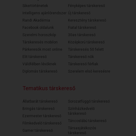
Sikertörténetek
Fényképes társkereső
Intelligens ajánlórendszer
Új társkereső
Randi Akadémia
Keresztény társkereső
Facebook oldalunk
Fiatal társkereső
Szerelmi horoszkóp
30as társkereső
Társkeresés mobilon
Középkorú társkereső
Párkeresők most online
Társkeresés 50 felett
Elit társkereső
Társkereső nők
Válófélben lévőknek
Társkereső férfiak
Diplomás társkereső
Szerelem első keresésre
Tematikus társkereső
Állatbarát társkereső
Sorozatfüggő társkereső
Bringás társkereső
Színházkedvelő
társkereső
Ezermester társkereső
Táncoslábú társkereső
Filmkedvelő társkereső
Társasjátékozós
Gamer társkereső
társkereső