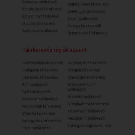
Humoros társkereső
Vegetáriánus társkereső
Kertészkedő társkereső
Zenefüggő társkereső
Könyvmoly társkereső
Elvált társkeresők
Motoros társkereső
Özvegy társkeresők
Spirituális társkereső
Gyermekes társkeresők
Társkeresés régiók szerint
Békéscsabai társkereső
Salgótarjáni társkereső
Budapesti társkereső
Szegedi társkereső
Debreceni társkereső
Szekszárdi társkereső
Egri társkereső
Székesfehérvári
társkereső
Győri társkereső
Szolnoki társkereső
Kaposvári társkereső
Szombathelyi társkereső
Kecskeméti társkereső
Tatabányai társkereső
Miskolci társkereső
Veszprémi társkereső
Nyíregyházi társkereső
Zalaegerszegi társkereső
Pécsi társkereső