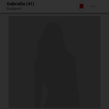
Gabriella (41)
Belépés
Budapest
Egy jó randiból bármi lehet.