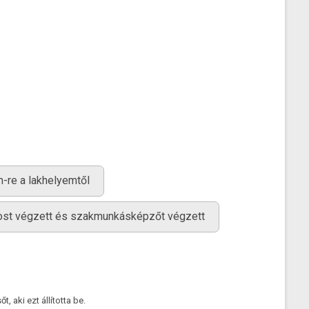
-re a lakhelyemtől
ánost végzett és szakmunkásképzőt végzett
 aki ezt állította be.