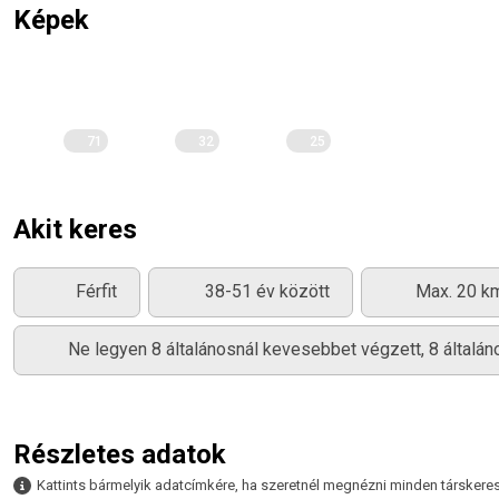
Képek
71
32
25
Akit keres
Férfit
38-51 év között
Max. 20 km
Ne legyen 8 általánosnál kevesebbet végzett, 8 által
Részletes adatok
Kattints bármelyik adatcímkére, ha szeretnél megnézni minden társkeresőt,