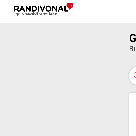
Egy jó randiból bármi lehet.
G
B