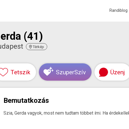
Randiblog
erda (41)
udapest
Térkép
Tetszik
SzuperSzív
Üzenj
Bemutatkozás
Szia, Gerda vagyok, most nem tudtam többet írni. Ha érdekellek