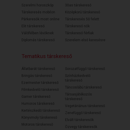
Szerelmi horoszkóp
30as társkereső
Társkeresés mobilon
Középkorú társkereső
Párkeresők most online
Társkeresés 50 felett
Elit társkereső
Társkereső nők
Válófélben lévőknek
Társkereső férfiak
Diplomás társkereső
Szerelem első keresésre
Tematikus társkereső
Állatbarát társkereső
Sorozatfüggő társkereső
Bringás társkereső
Színházkedvelő
társkereső
Ezermester társkereső
Táncoslábú társkereső
Filmkedvelő társkereső
Társasjátékozós
Gamer társkereső
társkereső
Humoros társkereső
Vegetáriánus társkereső
Kertészkedő társkereső
Zenefüggő társkereső
Könyvmoly társkereső
Elvált társkeresők
Motoros társkereső
Özvegy társkeresők