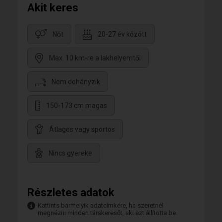
Akit keres
Nőt
20-27 év között
Max. 10 km-re a lakhelyemtől
Nem dohányzik
150-173 cm magas
Átlagos vagy sportos
Nincs gyereke
Részletes adatok
Kattints bármelyik adatcímkére, ha szeretnél
megnézni minden társkeresőt, aki ezt állította be.