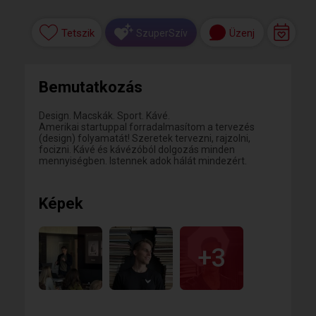
Tetszik
Üzenj
SzuperSzív
Bemutatkozás
Design. Macskák. Sport. Kávé.
Amerikai startuppal forradalmasítom a tervezés
(design) folyamatát! Szeretek tervezni, rajzolni,
focizni. Kávé és kávézóból dolgozás minden
mennyiségben. Istennek adok hálát mindezért.
Képek
+3