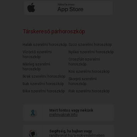
Társkereső párhoroszkóp
Halak szerelmi horoszkóp
Szűz szerelmi horoszkóp
Vízöntő szerelmi
Nyilas szerelmi horoszkóp
horoszkóp
Oroszlán szerelmi
Mérleg szerelmi
horoszkóp
horoszkóp
Kos szerelmi horoszkóp
Ikrek szerelmi horoszkóp
Skorpió szerelmi
Bak szerelmi horoszkóp
horoszkóp
Bika szerelmi horoszkóp
Rák szerelmi horoszkóp
Mert fontos vagy nekünk
mehnyakrak.info
Segítség, ha bajban vagy
randivonal.hu/a-nok-vedelmeben