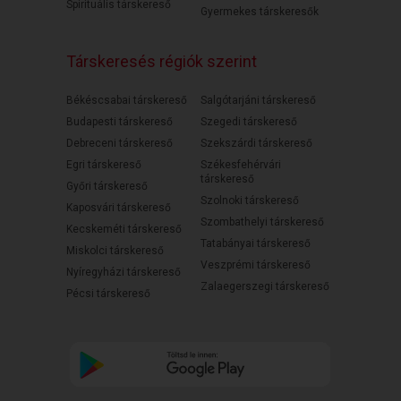
Spirituális társkereső
Gyermekes társkeresők
Társkeresés régiók szerint
Békéscsabai társkereső
Salgótarjáni társkereső
Budapesti társkereső
Szegedi társkereső
Debreceni társkereső
Szekszárdi társkereső
Egri társkereső
Székesfehérvári
társkereső
Győri társkereső
Szolnoki társkereső
Kaposvári társkereső
Szombathelyi társkereső
Kecskeméti társkereső
Tatabányai társkereső
Miskolci társkereső
Veszprémi társkereső
Nyíregyházi társkereső
Zalaegerszegi társkereső
Pécsi társkereső