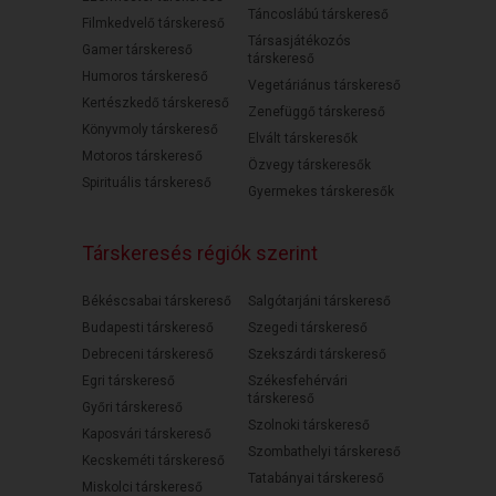
Táncoslábú társkereső
Filmkedvelő társkereső
Társasjátékozós
Gamer társkereső
társkereső
Humoros társkereső
Vegetáriánus társkereső
Kertészkedő társkereső
Zenefüggő társkereső
Könyvmoly társkereső
Elvált társkeresők
Motoros társkereső
Özvegy társkeresők
Spirituális társkereső
Gyermekes társkeresők
Társkeresés régiók szerint
Békéscsabai társkereső
Salgótarjáni társkereső
Budapesti társkereső
Szegedi társkereső
Debreceni társkereső
Szekszárdi társkereső
Egri társkereső
Székesfehérvári
társkereső
Győri társkereső
Szolnoki társkereső
Kaposvári társkereső
Szombathelyi társkereső
Kecskeméti társkereső
Tatabányai társkereső
Miskolci társkereső