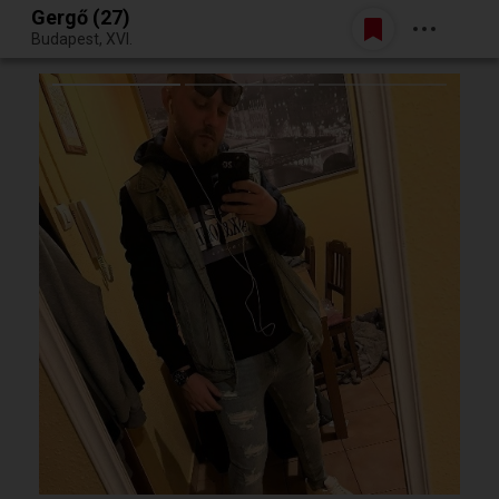
Gergő (27)
Belépés
Budapest, XVI.
Egy jó randiból bármi lehet.