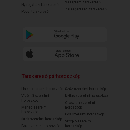
Veszprémi társkereső
Nyíregyházi társkereső
Zalaegerszegi társkereső
Pécsi társkereső
Társkereső párhoroszkóp
Halak szerelmi horoszkóp
Szűz szerelmi horoszkóp
Vízöntő szerelmi
Nyilas szerelmi horoszkóp
horoszkóp
Oroszlán szerelmi
Mérleg szerelmi
horoszkóp
horoszkóp
Kos szerelmi horoszkóp
Ikrek szerelmi horoszkóp
Skorpió szerelmi
Bak szerelmi horoszkóp
horoszkóp