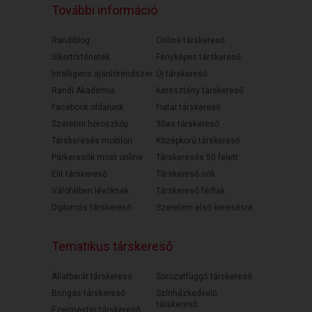
További információ
Randiblog
Online társkereső
Sikertörténetek
Fényképes társkereső
Intelligens ajánlórendszer
Új társkereső
Randi Akadémia
Keresztény társkereső
Facebook oldalunk
Fiatal társkereső
Szerelmi horoszkóp
30as társkereső
Társkeresés mobilon
Középkorú társkereső
Párkeresők most online
Társkeresés 50 felett
Elit társkereső
Társkereső nők
Válófélben lévőknek
Társkereső férfiak
Diplomás társkereső
Szerelem első keresésre
Tematikus társkereső
Állatbarát társkereső
Sorozatfüggő társkereső
Bringás társkereső
Színházkedvelő
társkereső
Ezermester társkereső