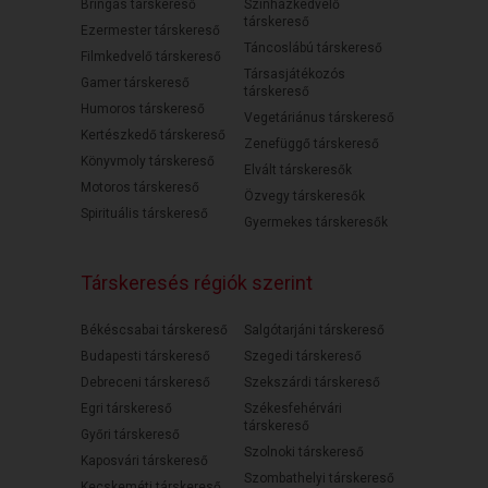
Bringás társkereső
Színházkedvelő
társkereső
Ezermester társkereső
Táncoslábú társkereső
Filmkedvelő társkereső
Társasjátékozós
Gamer társkereső
társkereső
Humoros társkereső
Vegetáriánus társkereső
Kertészkedő társkereső
Zenefüggő társkereső
Könyvmoly társkereső
Elvált társkeresők
Motoros társkereső
Özvegy társkeresők
Spirituális társkereső
Gyermekes társkeresők
Társkeresés régiók szerint
Békéscsabai társkereső
Salgótarjáni társkereső
Budapesti társkereső
Szegedi társkereső
Debreceni társkereső
Szekszárdi társkereső
Egri társkereső
Székesfehérvári
társkereső
Győri társkereső
Szolnoki társkereső
Kaposvári társkereső
Szombathelyi társkereső
Kecskeméti társkereső