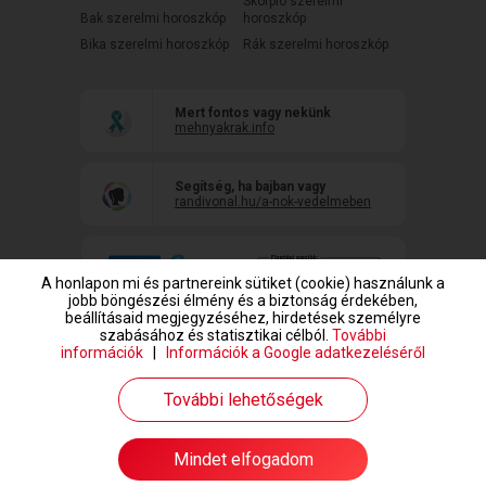
Skorpió szerelmi
Bak szerelmi horoszkóp
horoszkóp
Bika szerelmi horoszkóp
Rák szerelmi horoszkóp
Mert fontos vagy nekünk
mehnyakrak.info
Segítség, ha bajban vagy
randivonal.hu/a-nok-vedelmeben
A honlapon mi és partnereink sütiket (cookie) használunk a
jobb böngészési élmény és a biztonság érdekében,
beállításaid megjegyzéséhez, hirdetések személyre
szabásához és statisztikai célból.
További
információk
|
Információk a Google adatkezeléséről
www.randivonal.hu © Copyright 1999-2026 Dating Central Europe Zrt.
További lehetőségek
Mindet elfogadom