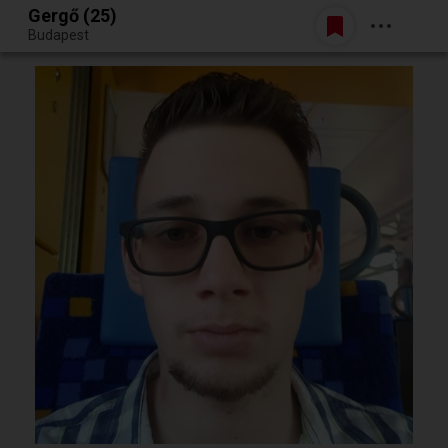
Gergő (25)
Belépés
Budapest
Egy jó randiból bármi lehet.