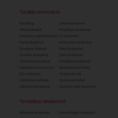
További információ
Randiblog
Online társkereső
Sikertörténetek
Fényképes társkereső
Intelligens ajánlórendszer
Új társkereső
Randi Akadémia
Keresztény társkereső
Facebook oldalunk
Fiatal társkereső
Szerelmi horoszkóp
30as társkereső
Társkeresés mobilon
Középkorú társkereső
Párkeresők most online
Társkeresés 50 felett
Elit társkereső
Társkereső nők
Válófélben lévőknek
Társkereső férfiak
Diplomás társkereső
Szerelem első keresésre
Tematikus társkereső
Állatbarát társkereső
Sorozatfüggő társkereső