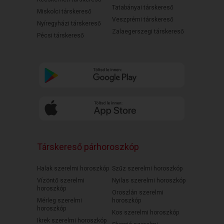
Tatabányai társkereső
Miskolci társkereső
Veszprémi társkereső
Nyíregyházi társkereső
Zalaegerszegi társkereső
Pécsi társkereső
Társkereső párhoroszkóp
Halak szerelmi horoszkóp
Szűz szerelmi horoszkóp
Vízöntő szerelmi
Nyilas szerelmi horoszkóp
horoszkóp
Oroszlán szerelmi
Mérleg szerelmi
horoszkóp
horoszkóp
Kos szerelmi horoszkóp
Ikrek szerelmi horoszkóp