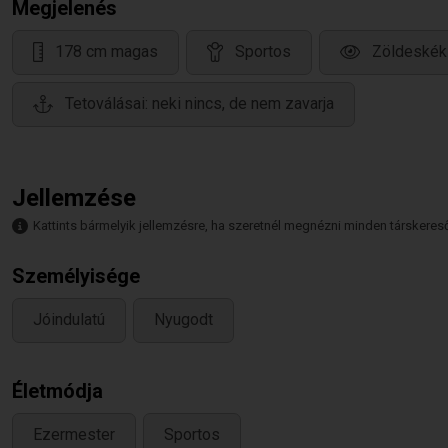
Megjelenés
178 cm magas
Sportos
Zöldeské
Tetoválásai: neki nincs, de nem zavarja
Jellemzése
Kattints bármelyik jellemzésre, ha szeretnél megnézni minden társkeresőt,
Személyisége
Jóindulatú
Nyugodt
Életmódja
Ezermester
Sportos