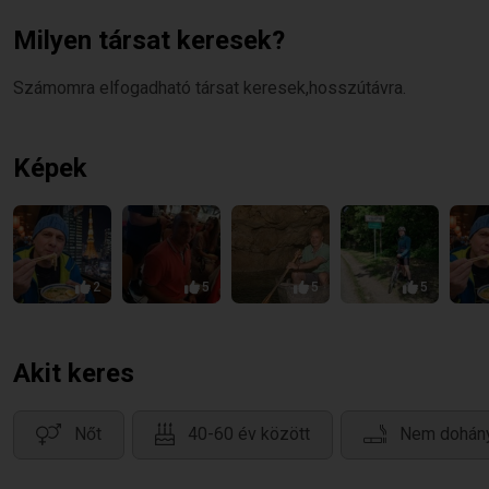
Milyen társat keresek?
Számomra elfogadható társat keresek,hosszútávra.
Képek
2
5
5
5
Akit keres
Nőt
40-60 év között
Nem dohán