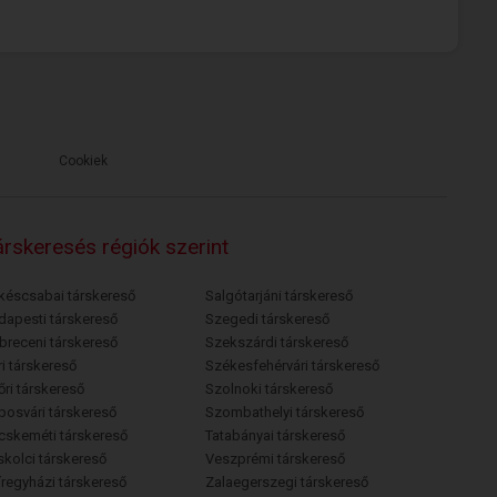
Cookiek
rskeresés régiók szerint
késcsabai társkereső
Salgótarjáni társkereső
dapesti társkereső
Szegedi társkereső
breceni társkereső
Szekszárdi társkereső
i társkereső
Székesfehérvári társkereső
őri társkereső
Szolnoki társkereső
posvári társkereső
Szombathelyi társkereső
cskeméti társkereső
Tatabányai társkereső
skolci társkereső
Veszprémi társkereső
íregyházi társkereső
Zalaegerszegi társkereső