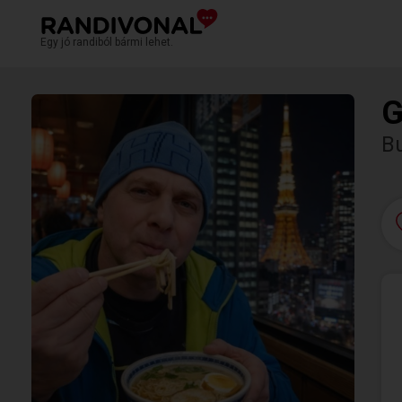
Egy jó randiból bármi lehet.
G
Bu