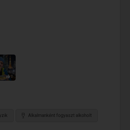
2
yzik
Alkalmanként fogyaszt alkoholt