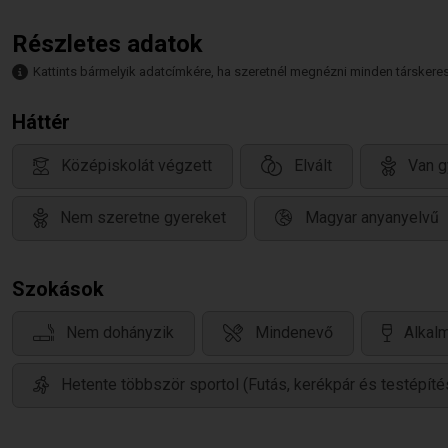
Részletes adatok
Kattints bármelyik adatcímkére, ha szeretnél megnézni minden társkeresőt,
Háttér
Középiskolát végzett
Elvált
Van g
Nem szeretne gyereket
Magyar anyanyelvű
Szokások
Nem dohányzik
Mindenevő
Alkalm
Hetente többször sportol (Futás, kerékpár és testépíté