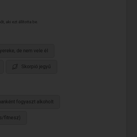
 aki ezt állította be.
yereke, de nem vele él
Skorpió jegyű
anként fogyaszt alkoholt
s/fitnesz)