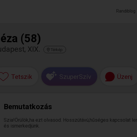
Randiblog
éza (58)
dapest, XIX.
Térkép
Tetszik
SzuperSzív
Üzenj
Bemutatkozás
Szia!Örülök,ha ezt olvasod. Hosszútávú,hűséges kapcsolat lenn
és ismerkedjünk.