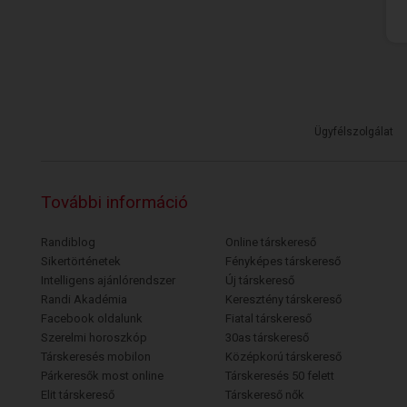
Ügyfélszolgálat
További információ
Randiblog
Online társkereső
Sikertörténetek
Fényképes társkereső
Intelligens ajánlórendszer
Új társkereső
Randi Akadémia
Keresztény társkereső
Facebook oldalunk
Fiatal társkereső
Szerelmi horoszkóp
30as társkereső
Társkeresés mobilon
Középkorú társkereső
Párkeresők most online
Társkeresés 50 felett
Elit társkereső
Társkereső nők