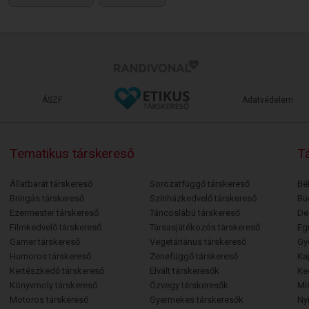
ÁSZF
Adatvédelem
Tematikus társkereső
Tá
Állatbarát társkereső
Sorozatfüggő társkereső
Bé
Bringás társkereső
Színházkedvelő társkereső
Bu
Ezermester társkereső
Táncoslábú társkereső
De
Filmkedvelő társkereső
Társasjátékozós társkereső
Egr
Gamer társkereső
Vegetáriánus társkereső
Gy
Humoros társkereső
Zenefüggő társkereső
Ka
Kertészkedő társkereső
Elvált társkeresők
Ke
Könyvmoly társkereső
Özvegy társkeresők
Mi
Motoros társkereső
Gyermekes társkeresők
Ny