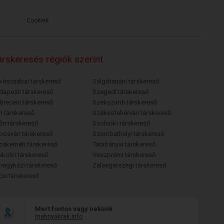
Cookiek
rskeresés régiók szerint
késcsabai társkereső
Salgótarjáni társkereső
dapesti társkereső
Szegedi társkereső
breceni társkereső
Szekszárdi társkereső
i társkereső
Székesfehérvári társkereső
őri társkereső
Szolnoki társkereső
posvári társkereső
Szombathelyi társkereső
cskeméti társkereső
Tatabányai társkereső
skolci társkereső
Veszprémi társkereső
íregyházi társkereső
Zalaegerszegi társkereső
csi társkereső
Mert fontos vagy nekünk
mehnyakrak.info