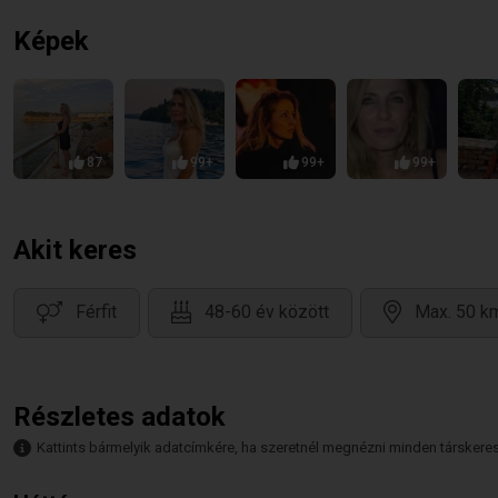
Képek
87
99+
99+
99+
Akit keres
Férfit
48-60 év között
Max. 50 km
Részletes adatok
Kattints bármelyik adatcímkére, ha szeretnél megnézni minden társkeresőt,