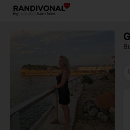
Egy jó randiból bármi lehet.
G
B