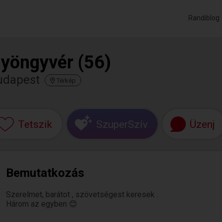
Randiblog
yöngyvér (56)
udapest
Térkép
Tetszik
SzuperSzív
Üzenj
Bemutatkozás
Szerelmet, barátot , szövetségest keresek .
Három az egyben 😊