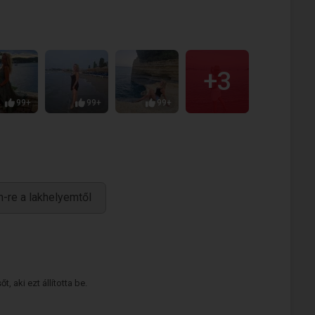
+3
99+
99+
99+
-re a lakhelyemtől
 aki ezt állította be.