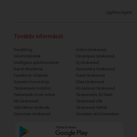
Ügyfélszolgálat
További információ
Randiblog
Online társkereső
Sikertörténetek
Fényképes társkereső
Intelligens ajánlórendszer
Új társkereső
Randi Akadémia
Keresztény társkereső
Facebook oldalunk
Fiatal társkereső
Szerelmi horoszkóp
30as társkereső
Társkeresés mobilon
Középkorú társkereső
Párkeresők most online
Társkeresés 50 felett
Elit társkereső
Társkereső nők
Válófélben lévőknek
Társkereső férfiak
Diplomás társkereső
Szerelem első keresésre