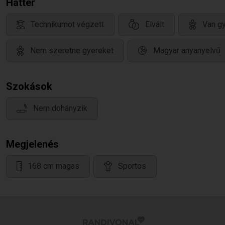
Háttér
Technikumot végzett
Elvált
Van gy
Nem szeretne gyereket
Magyar anyanyelvű
Szokások
Nem dohányzik
Megjelenés
168 cm magas
Sportos