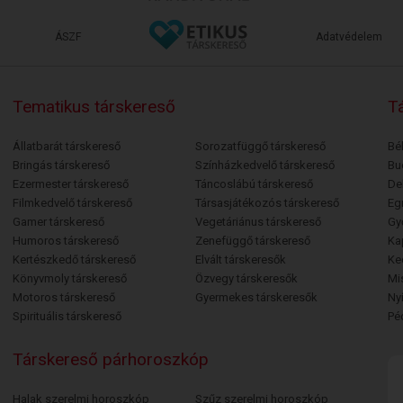
ÁSZF
Adatvédelem
Tematikus társkereső
Tá
Állatbarát társkereső
Sorozatfüggő társkereső
Bé
Bringás társkereső
Színházkedvelő társkereső
Bu
Ezermester társkereső
Táncoslábú társkereső
De
Filmkedvelő társkereső
Társasjátékozós társkereső
Egr
Gamer társkereső
Vegetáriánus társkereső
Gy
Humoros társkereső
Zenefüggő társkereső
Ka
Kertészkedő társkereső
Elvált társkeresők
Ke
Könyvmoly társkereső
Özvegy társkeresők
Mi
Motoros társkereső
Gyermekes társkeresők
Ny
Spirituális társkereső
Pé
Társkereső párhoroszkóp
Halak szerelmi horoszkóp
Szűz szerelmi horoszkóp