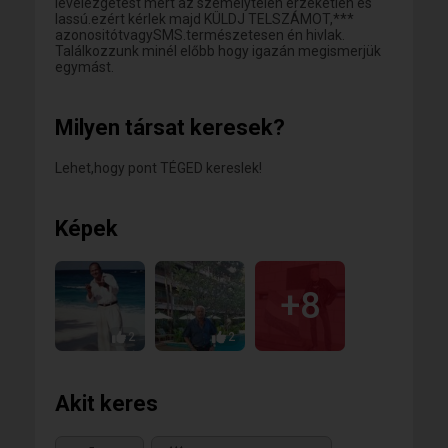
levelezgetést mert az személytelen érzéketlen és
lassú.ezért kérlek majd KÜLDJ TELSZÁMOT,***
azonositótvagySMS.természetesen én hivlak.
Találkozzunk minél előbb hogy igazán megismerjük
egymást.
Milyen társat keresek?
Lehet,hogy pont TÉGED kereslek!
Képek
+8
2
2
Akit keres