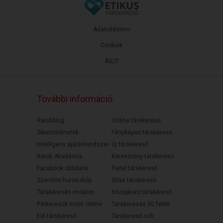
Adatvédelem
Cookiek
ÁSZF
További információ
Randiblog
Online társkereső
Sikertörténetek
Fényképes társkereső
Intelligens ajánlórendszer
Új társkereső
Randi Akadémia
Keresztény társkereső
Facebook oldalunk
Fiatal társkereső
Szerelmi horoszkóp
30as társkereső
Társkeresés mobilon
Középkorú társkereső
Párkeresők most online
Társkeresés 50 felett
Elit társkereső
Társkereső nők