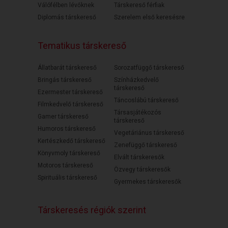
Válófélben lévőknek
Társkereső férfiak
Diplomás társkereső
Szerelem első keresésre
Tematikus társkereső
Állatbarát társkereső
Sorozatfüggő társkereső
Bringás társkereső
Színházkedvelő
társkereső
Ezermester társkereső
Táncoslábú társkereső
Filmkedvelő társkereső
Társasjátékozós
Gamer társkereső
társkereső
Humoros társkereső
Vegetáriánus társkereső
Kertészkedő társkereső
Zenefüggő társkereső
Könyvmoly társkereső
Elvált társkeresők
Motoros társkereső
Özvegy társkeresők
Spirituális társkereső
Gyermekes társkeresők
Társkeresés régiók szerint