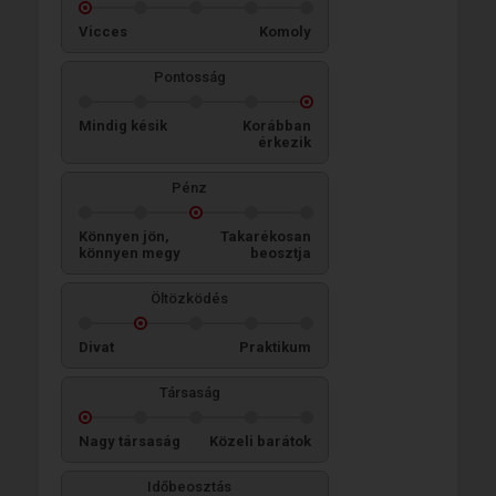
Vicces
Komoly
Pontosság
Mindig késik
Korábban
érkezik
Pénz
Könnyen jön,
Takarékosan
könnyen megy
beosztja
Öltözködés
Divat
Praktikum
Társaság
Nagy társaság
Közeli barátok
Időbeosztás