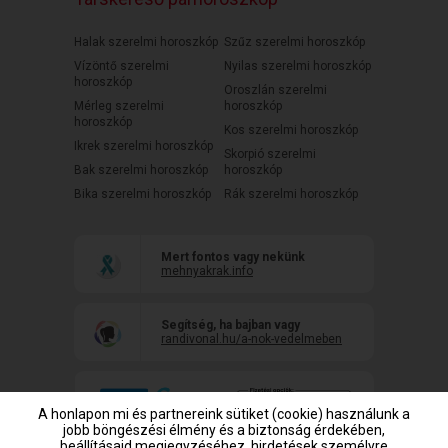
Halak szerelmi horoszkóp
Szűz szerelmi horoszkóp
Vízöntő szerelmi
Nyilas szerelmi horoszkóp
horoszkóp
Oroszlán szerelmi
Mérleg szerelmi
horoszkóp
horoszkóp
Kos szerelmi horoszkóp
Ikrek szerelmi horoszkóp
Skorpió szerelmi
Bak szerelmi horoszkóp
horoszkóp
Bika szerelmi horoszkóp
Rák szerelmi horoszkóp
Mert fontos vagy nekünk
mehnyakrak.info
Segítség, ha bajban vagy
randivonal.hu/a-nok-vedelmeben
A honlapon mi és partnereink sütiket (cookie) használunk a
jobb böngészési élmény és a biztonság érdekében,
beállításaid megjegyzéséhez, hirdetések személyre