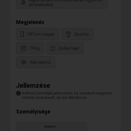
Naponta sportol (Futás, úszás, egyéb és
sí/hódeszka)
Megjelenés
187 cm magas
Sportos
79 kg
Szőke hajú
Kék szemű
Jellemzése
Kattints bármelyik jellemzésre, ha szeretnél megnézni
minden társkeresőt, aki ezt állította be.
Személyisége
Humor