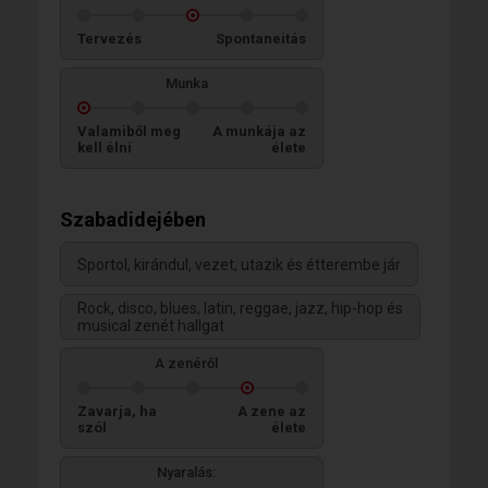
Tervezés
Spontaneitás
Munka
Valamiből meg
A munkája az
kell élni
élete
Szabadidejében
Sportol, kirándul, vezet, utazik és étterembe jár
Rock, disco, blues, latin, reggae, jazz, hip-hop és
musical zenét hallgat
A zenéről
Zavarja, ha
A zene az
szól
élete
Nyaralás: