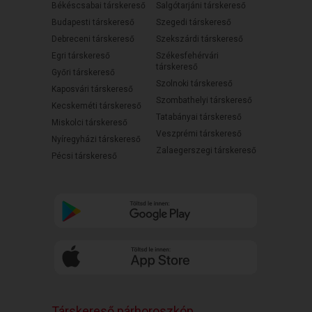
Békéscsabai társkereső
Salgótarjáni társkereső
Budapesti társkereső
Szegedi társkereső
Debreceni társkereső
Szekszárdi társkereső
Egri társkereső
Székesfehérvári
társkereső
Győri társkereső
Szolnoki társkereső
Kaposvári társkereső
Szombathelyi társkereső
Kecskeméti társkereső
Tatabányai társkereső
Miskolci társkereső
Veszprémi társkereső
Nyíregyházi társkereső
Zalaegerszegi társkereső
Pécsi társkereső
Társkereső párhoroszkóp