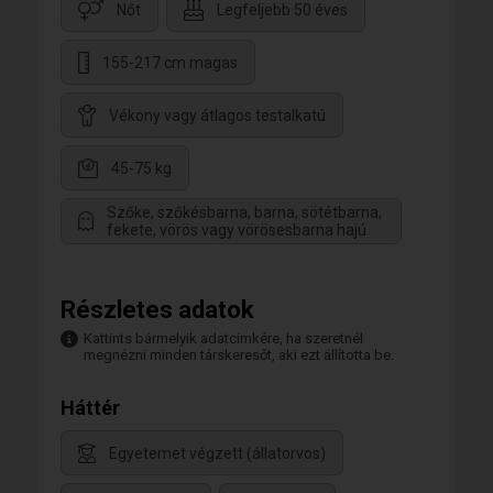
Nőt
Legfeljebb 50 éves
155-217 cm magas
Vékony vagy átlagos testalkatú
45-75 kg
Szőke, szőkésbarna, barna, sötétbarna,
fekete, vörös vagy vörösesbarna hajú
Részletes adatok
Kattints bármelyik adatcímkére, ha szeretnél
megnézni minden társkeresőt, aki ezt állította be.
Háttér
Egyetemet végzett (állatorvos)