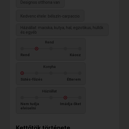
Designos otthona van
Kedvenc étele: bélszín-carpaccio
Háziállat: macska, kutya, hal, egzotikus, hüllők
és egyéb
Rend
Rend
Káosz
Konyha
Sütés-főzés
Étterem
Háziállat
Nem tudja
Imádja őket
elviselni
Kettőtök története